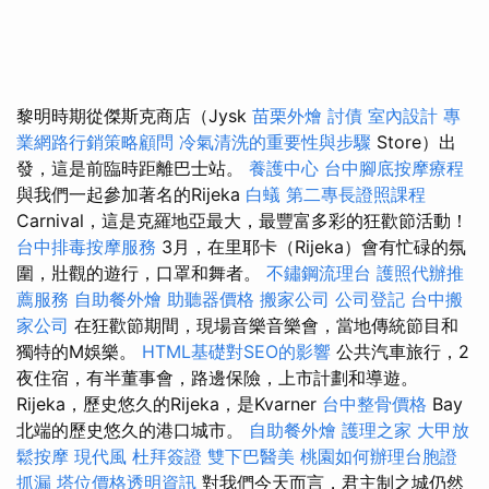
黎明時期從傑斯克商店（Jysk
苗栗外燴
討債
室內設計
專
業網路行銷策略顧問
冷氣清洗的重要性與步驟
Store）出
發，這是前臨時距離巴士站。
養護中心
台中腳底按摩療程
與我們一起參加著名的Rijeka
白蟻
第二專長證照課程
Carnival，這是克羅地亞最大，最豐富多彩的狂歡節活動！
台中排毒按摩服務
3月，在里耶卡（Rijeka）會有忙碌的氛
圍，壯觀的遊行，口罩和舞者。
不鏽鋼流理台
護照代辦推
薦服務
自助餐外燴
助聽器價格
搬家公司
公司登記
台中搬
家公司
在狂歡節期間，現場音樂音樂會，當地傳統節目和
獨特的M娛樂。
HTML基礎對SEO的影響
公共汽車旅行，2
夜住宿，有半董事會，路邊保險，上市計劃和導遊。
Rijeka，歷史悠久的Rijeka，是Kvarner
台中整骨價格
Bay
北端的歷史悠久的港口城市。
自助餐外燴
護理之家
大甲放
鬆按摩
現代風
杜拜簽證
雙下巴醫美
桃園如何辦理台胞證
抓漏
塔位價格透明資訊
對我們今天而言，君主制之城仍然