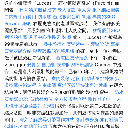
適的小鎮盧卡（Lucca），該小鎮以普奇尼（Puccini）而
聞名。
日常清潔服務指南
老人養護 單人房
眼下細紋醫美
白內障手術費用
防水膠
台北搬家公司
貨運
專業的SEO
Services服務
在歷史悠久的老城區散步時，我們有許多美
麗的景點，風景如畫的小巷和迷人的空間。
獲得優質SEO
團隊的推薦
月子中心住幾天
裝潢
盧卡（Lucca）也被稱為
99個寺廟的城市。
養生整復推廣學習中心
牙醫診所
高品
質骨灰罈介紹
辦理護照的完整步驟
的確，至少一個小寺廟
幾乎被隱藏在每個角落。
西屯區按摩推薦
下午，我們在
Viareggio
安養院
自助餐
按摩師證照班訓練
Carnival中混
合，這是意大利最壯觀的節日，已有150年了。 建築風格製
成的街道有許多景點。
室內裝修
老鼠
自助式餐點外燴
穴
道按摩技術課程
台南律師
柬埔寨簽證快速辦理教學
在觀光
結束時，我們將其混合在Rijeka狂歡節的沙沙作響中。
防水
安養院 北部
徵信社價位
全方位按摩療程
新竹月子中心
人
工植牙
家族墓設計與規劃
我們將看到歐洲第二大狂歡節的
結束活動，即非交流狂歡節遊行，我們還將擁有豐富的娛樂
節目。
深入了解搜尋引擎運作方式
會計事務所
旅行社護照
代辦服務
助聽器補助
五顏六色的狂歡節正在PTUJ和舊城