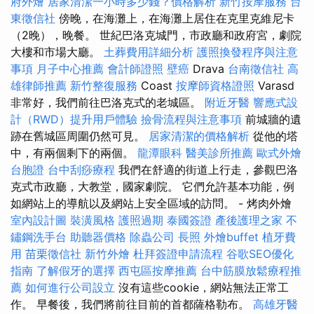
府外燴
居家清潔一小時多少錢？價格解析
新竹按摩服務
台
東徵信社
傍晚，在海灘上，在海灘上居住在克里克維尼卡
（2晚），晚餐。 世紀巴洛克城門，市政廳和政府宮，劇院
大樓和市場大廳。
土葬費用詳細分析
護照換發程序與注意
事項
月子中心推薦
會計師證照
壁癌
Drava
台南徵信社
高
雄律師推薦
新竹整復服務
Coast
按摩師資格證照
Varasd
非常好，我們前往巴洛克式的老城區。
附近牙醫
響應式設
計（RWD）提升用戶體驗
撿骨流程與注意事項
前城牆的遺
跡在舊城區周圍仍然可見。
居家清潔的價格解析
從他的塔
中，有兩個剩下的兩個。
龍潭眼科
醫美診所推薦
歐式外燴
台胞證
台中刮痧療程
我們在舒適的街道上行走，參觀巴洛
克式市政廳，大教堂，國家劇院。 它們允許基本功能，例
如網站上的導航以及網站上安全區域的訪問。 - 烤肉外燴
室內設計圖
裝潢風格
護照過期
泰國簽證
產後護理之家
不
鏽鋼洗手台
助聽器價格
除蟲公司
長照
外燴buffet
植牙費
用
苗栗徵信社
新竹外燴
杜拜簽證申請流程
谷歌SEO優化
指南
了解假牙的選擇
西屯區按摩推薦
台中筋膜放鬆療程推
薦
如何進行公司設立
沒有這些cookie，網站無法正常工
作。 早餐後，我們將前往目前的首都薩格勒布。
高雄牙醫