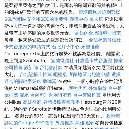
是亞得里亞海之門的大門，是著名的歐洲狂歡節黨的精神上
的Rijeka狂歡節的五顏六色的騎兵。
寶塔服務與規劃選擇
SSL對網站安全和SEO的重要性
養護中心 單人房
它還以南
斯拉夫巴士巡迴賽的普遍信念，即威尼斯貴族的傑出球，以
及帶有里約盛開的眾多視覺元素。
高雄的台胞證辦理指南
每年，越來越受歡迎的觀眾都會訪問它。
合法專業徵信社
卡式台胞證的申請方式
台北月子中心
牙醫推薦
Cartourepore.hu上的旅行趨勢不被認為是出價。 離開家，
晚上到達Szombath。
宜蘭徵信社
什麼是卡式台胞證
搬家
公司推薦
設計師
台北會計師
在清晨穿越斯洛文尼亞前往意
大利。
台北記帳士推薦
吧檯桌
宜蘭地區台胞證申請
選擇
適合的關鍵字策略
助聽器
在途中，一個小時停在19世紀浪
漫的Miramare城堡的Trieste。
護照代辦
外燴擺盤
台中推
拿推薦
漏水
台南辦理台胞證流程
台中牙醫推薦
奧地利大
公Miksa
高雄律師
身體撥筋專業教學
Habsburg建於20世
紀，她的妻子Sarolta是伊斯特里亞白色大理石的比利時公
主。 參與費的60％，該費用在出發前30天支付。
殺蟑螂
詳細的Google SEO教學
外燴推薦
高雄搬家
參與費包括旅