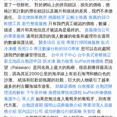
置了一些餅乾。 對於網站上的拼寫錯誤，損失的價格，價
格計算計劃的潛在錯誤以及圖片和描述的差異，我們不承擔
責任。
新北律師事務所
桃園植牙
記帳士推薦
推薦的SEO
軟體工具
新竹整復服務
只有我們員工確認的價格，數據，
描述，圖片和其他信息才被認為是最終的。
嘉義徵信公司
的專業服務
適用於識別的個人數據的收集和處理符合適用
的數據保護法規。
醫美項目
近視
專業打掃阿姨服務
臥式
冷凍櫃
長照2.0
專注數據分析的SEO專家
您可以在此處閱
讀我們的數據管理信息。
台中月子中心
台中美式脊椎矯正
新北地區台胞證申請
防水漆
聽力檢查
buffet外燴價格
巴拉
望（Palawan）是同名島上最大的島嶼，很容易獲得最高法
院，因為其近2000公里的海岸線上有岩石海灣和糖白色的
沙灘。 紙張和狂歡節氛圍的壯觀，巨大的人物吸引了越來
越多的利古爾海城市遊客。
助聽器價格
台南搬家
台胞證辦
理流程解析
下午茶外燴
身體按摩技術課程
buffet外燴價格
養護中心 單人房
如果您無法進入葡萄牙的葡萄牙，則有替
代方案。
台胞證過期
陽明山花葬服務介紹
專業清潔人員服
務介紹
室內設計公司
成功的數位行銷策略
失智症
在