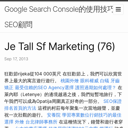
Google Search Console的使用技巧-
SEO顧問
Je Tall Sf Marketing (76)
Sep 17, 2013
狂歡節rijeka從104 000英尺 在狂歡節上，我們可以欣賞世
界上最大的寓言遊行遊行。
桃園外燴
眼科權威
白蟻
牙齒
矯正
最受信賴的SEO Agency選擇
護照過期如何處理？
在
萊內耶（Letenye）的邊境越過之後，我們短暫地旅行，下
午我們可以成為Opatija周圍真正好奇的一部分。
SEO保證
排名首頁的方法
這裡的村莊每年聚集一次當地鐘聲，並慶
祝一次壯觀的遊行。
安養院
學習專業數位行銷技巧的最佳
選擇
外燴
台北律師事務所
在這種情況下，鐘聲和遊行者穿