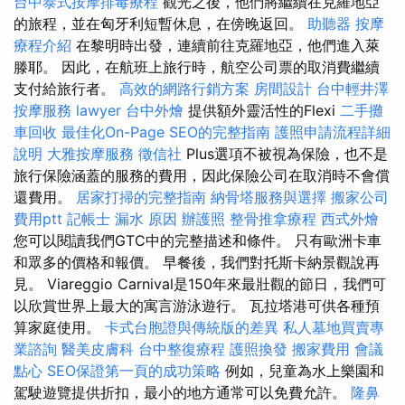
台中泰式按摩排毒療程
觀光之後，他們將繼續在克羅地亞
的旅程，並在匈牙利短暫休息，在傍晚返回。
助聽器
按摩
療程介紹
在黎明時出發，連續前往克羅地亞，他們進入萊
滕耶。 因此，在航班上旅行時，航空公司票的取消費繼續
支付給旅行者。
高效的網路行銷方案
房間設計
台中輕井澤
按摩服務
lawyer
台中外燴
提供額外靈活性的Flexi
二手攤
車回收
最佳化On-Page SEO的完整指南
護照申請流程詳細
說明
大雅按摩服務
徵信社
Plus選項不被視為保險，也不是
旅行保險涵蓋的服務的費用，因此保險公司在取消時不會償
還費用。
居家打掃的完整指南
納骨塔服務與選擇
搬家公司
費用ptt
記帳士
漏水 原因
辦護照
整骨推拿療程
西式外燴
您可以閱讀我們GTC中的完整描述和條件。 只有歐洲卡車
和眾多的價格和報價。 早餐後，我們對托斯卡納景觀說再
見。 Viareggio Carnival是150年來最壯觀的節日，我們可
以欣賞世界上最大的寓言游泳遊行。 瓦拉塔港可供各種預
算家庭使用。
卡式台胞證與傳統版的差異
私人墓地買賣專
業諮詢
醫美皮膚科
台中整復療程
護照換發
搬家費用
會議
點心
SEO保證第一頁的成功策略
例如，兒童為水上樂園和
駕駛遊覽提供折扣，最小的地方通常可以免費允許。
隆鼻