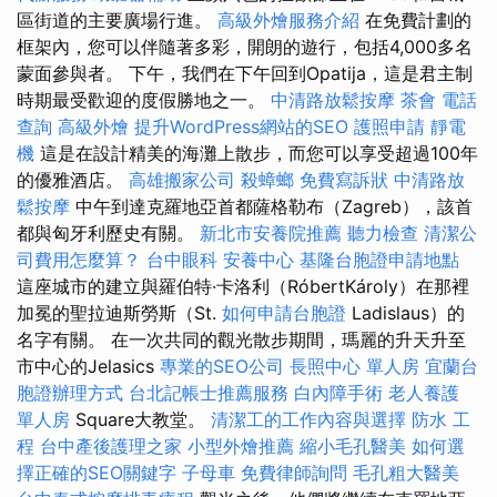
區街道的主要廣場行進。
高級外燴服務介紹
在免費計劃的
框架內，您可以伴隨著多彩，開朗的遊行，包括4,000多名
蒙面參與者。 下午，我們在下午回到Opatija，這是君主制
時期最受歡迎的度假勝地之一。
中清路放鬆按摩
茶會
電話
查詢
高級外燴
提升WordPress網站的SEO
護照申請
靜電
機
這是在設計精美的海灘上散步，而您可以享受超過100年
的優雅酒店。
高雄搬家公司
殺蟑螂
免費寫訴狀
中清路放
鬆按摩
中午到達克羅地亞首都薩格勒布（Zagreb），該首
都與匈牙利歷史有關。
新北市安養院推薦
聽力檢查
清潔公
司費用怎麼算？
台中眼科
安養中心
基隆台胞證申請地點
這座城市的建立與羅伯特·卡洛利（RóbertKároly）在那裡
加冕的聖拉迪斯勞斯（St.
如何申請台胞證
Ladislaus）的
名字有關。 在一次共同的觀光散步期間，瑪麗的升天升至
市中心的Jelasics
專業的SEO公司
長照中心 單人房
宜蘭台
胞證辦理方式
台北記帳士推薦服務
白內障手術
老人養護
單人房
Square大教堂。
清潔工的工作內容與選擇
防水 工
程
台中產後護理之家
小型外燴推薦
縮小毛孔醫美
如何選
擇正確的SEO關鍵字
子母車
免費律師詢問
毛孔粗大醫美