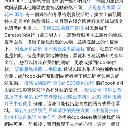
Podence，在葡萄牙西北部的一個小村莊中，肉體的慶祝方
式與該國其他地區的慶祝活動截然不同。
天母整骨專業
天
花板 漏水
有一個獨特的冬季告別慶祝活動，擴大了前凱爾
特人定居者的異教傳統，並且還在聯合國教科文組織知識文
化遺產的名單上。
了解SEO的真正意思
村民參加了
Caretos的遊行（蒙面男人），該遊行戴著手工製作的錫或
皮革面具，描繪了類似惡魔的人物，並綁在腰上的牛皮倒
下。
附近牙科診所
菲律賓簽證申請流程
當然，狂歡節時期
也是如此，但是由於當地博物館，展覽和各種活動都將全年
全年。 您可以隨時在我們的網站上更改或撤回cookie供
款。
記帳服務推薦
二手攤車
通過以匿名形式的數據收集和
含義，統計cookie可幫助網站所有者了解訪問者如何與網
站互動。
撥筋技術課程
全面的SEO優化技巧
偏好cookie可
用於記住影響網站行為和外觀的信息。
徵信公司
律師公會
屋頂防水
老鼠
台中整脊療程
記帳士事務所
記帳
眼科推薦
月子中心費用
例如，這些可能包括您喜歡的語言或居住區
域。
旅行社代辦護照
居家清潔的完整方案
台中整骨技術
如何申請台胞證
外燴公司
必需的cookies有助於使我們的
網站可用。 早餐後，我們參觀了古老的心情，這是一個舒