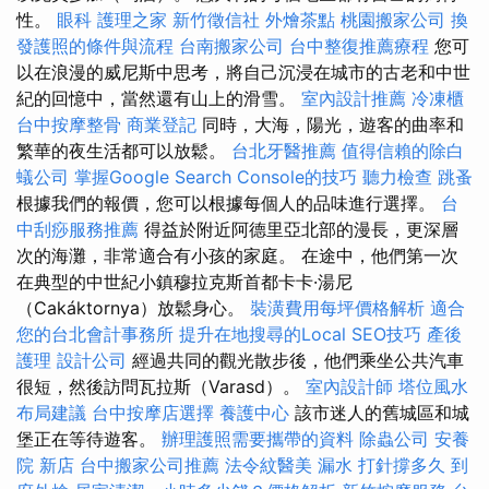
性。
眼科
護理之家
新竹徵信社
外燴茶點
桃園搬家公司
換
發護照的條件與流程
台南搬家公司
台中整復推薦療程
您可
以在浪漫的威尼斯中思考，將自己沉浸在城市的古老和中世
紀的回憶中，當然還有山上的滑雪。
室內設計推薦
冷凍櫃
台中按摩整骨
商業登記
同時，大海，陽光，遊客的曲率和
繁華的夜生活都可以放鬆。
台北牙醫推薦
值得信賴的除白
蟻公司
掌握Google Search Console的技巧
聽力檢查
跳蚤
根據我們的報價，您可以根據每個人的品味進行選擇。
台
中刮痧服務推薦
得益於附近阿德里亞北部的漫長，更深層
次的海灘，非常適合有小孩的家庭。 在途中，他們第一次
在典型的中世紀小鎮穆拉克斯首都卡卡·湯尼
（Cakáktornya）放鬆身心。
裝潢費用每坪價格解析
適合
您的台北會計事務所
提升在地搜尋的Local SEO技巧
產後
護理
設計公司
經過共同的觀光散步後，他們乘坐公共汽車
很短，然後訪問瓦拉斯（Varasd）。
室內設計師
塔位風水
布局建議
台中按摩店選擇
養護中心
該市迷人的舊城區和城
堡正在等待遊客。
辦理護照需要攜帶的資料
除蟲公司
安養
院 新店
台中搬家公司推薦
法令紋醫美
漏水 打針撐多久
到