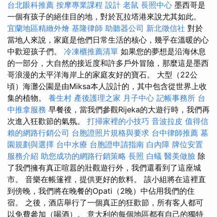
台北眼科推薦
按摩專業課程
設計
老鼠
長照中心
墨西哥是
一個有孩子的絕佳目的地，對於瓦拉塔港來說尤其如此。
宜蘭地區精緻外燴
基隆律師
助聽器公司
新北徵信社
對於
當地人來說，家庭是他們日常生活的核心，幾乎在溫暖的心
中歡迎孩子們。
冷凍櫃推薦清單
如果您的夢想是沿海休息
的一部分，大自然的接近度和許多戶外冒險，那麼這是墨西
哥浪漫的太平洋海岸上的家庭友好的寶石。 大型（22公
頃）海灘公園是由Miksa本人設計的，其中包含從世界上收
集的植物。
養生村
產後護理之家 月子中心
記帳事務所
台
中推拿服務
早餐後，當我們參觀Rijeka的大遊行時，我們再
次進入狂歡節的氣氛。
打掃家裡的小技巧
音波拉皮
值得信
賴的網路行銷公司
台胞證照片規格與要求
台中律師推薦
墓
園規劃與選擇
台中水療
台胞證申請指南
白內障
牌位安置
服務介紹
助您成功的網路行銷策略
長照
白蟻
醫美做臉
除
了我們擁有真正喧囂的壯觀遊行外，我們還看到了這座城
市。 音樂在帳篷裡，提供更好的飲料。 該小組將在這裡直
到傍晚，我們將在晚餐的Opati（2晚）中佔用我們的住
宿。 之後，酒店舉行了一個真正的狂歡節，所有客人都可
以免費參加（喝酒）。 意大利的每個地區都有自己的獨特