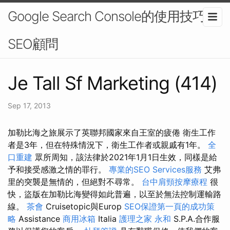
Google Search Console的使用技巧-
SEO顧問
Je Tall Sf Marketing (414)
Sep 17, 2013
加勒比海之旅展示了英聯邦國家來自王室的疲倦 衛生工作
者是3年，但在特殊情況下，衛生工作者或親戚有1年。
全
口重建
眾所周知，該法律於2021年1月1日生效，同樣是給
予和接受感激之情的罪行。
專業的SEO Services服務
艾弗
里的突襲是無情的，但絕對不尋常。
台中肩頸按摩療程
很
快，盜版在加勒比海變得如此普遍，以至於無法控制運輸路
線。
茶會
Cruisetopic與Europ
SEO保證第一頁的成功策
略
Assistance
商用冰箱
Italia
護理之家 永和
S.P.A.合作服