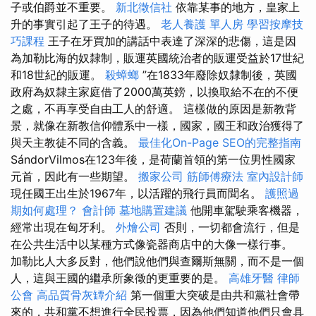
子或伯爵並不重要。
新北徵信社
依靠某事的地方，皇家上
升的事實引起了王子的待遇。
老人養護 單人房
學習按摩技
巧課程
王子在牙買加的講話中表達了深深的悲傷，這是因
為加勒比海的奴隸制，販運英國統治者的販運受益於17世紀
和18世紀的販運。
殺蟑螂
”在1833年廢除奴隸制後，英國
政府為奴隸主家庭借了2000萬英鎊，以換取給不在的不便
之處，不再享受自由工人的舒適。 這樣做的原因是新教背
景，就像在新教信仰體系中一樣，國家，國王和政治獲得了
與天主教徒不同的含義。
最佳化On-Page SEO的完整指南
SándorVilmos在123年後，是荷蘭首領的第一位男性國家
元首，因此有一些期望。
搬家公司
筋師傅療法
室內設計師
現任國王出生於1967年，以活躍的飛行員而聞名。
護照過
期如何處理？
會計師
墓地購置建議
他開車駕駛乘客機器，
經常出現在匈牙利。
外燴公司
否則，一切都會流行，但是
在公共生活中以某種方式像瓷器商店中的大像一樣行事。
加勒比人大多反對，他們說他們與查爾斯無關，而不是一個
人，這與王國的繼承所象徵的更重要的是。
高雄牙醫
律師
公會
高品質骨灰罈介紹
第一個重大突破是由共和黨社會帶
來的，共和黨不想進行全民投票，因為他們知道他們只會具