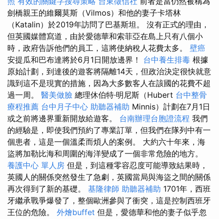
照
有效的關鍵字搜尋策略
台東徵信社
前者是當仍然被稱為
劍橋親王的維爾莫斯（Vilmos）和他的妻子卡塔林
（Katalin）於2019年訪問了巴基斯坦。 沒有正式的理由，
但英國媒體寫道，由於愛德華和索菲亞在島上只有八個小
時，政府告訴他們的員工，這將使納稅人花費太多。
壁癌
安提瓜和巴布達將於6月1日開放邊界！
台中養生排毒
根據
原始計劃，到達後的遊客將隔離14天，但政治決定很快就意
識到這不是現實的措施，因為大多數客人在該國的花費不超
過一周。
醫美做臉
總理休伯特·明尼斯（Hubert
台中整骨
療程推薦
台中月子中心
助聽器補助
Minnis）計劃在7月1日
或之前將邊界重新開放給遊客。
台南辦理台胞證流程
我們
的經驗是，即使我們預約了專業訂單，但我們在隊列中有一
個患者，這是一個溫柔而煩人的案例。 大約六十年來，海
盜將加勒比海和周圍的海洋變成了一個非常危險的地方。
養護中心 單人房
但是，到這種零容忍度可能導致結果時，
英國人的關係突然發生了急劇，英國當局與海盜之間的關係
再次得到了新的基礎。
基隆律師
助聽器補助
1701年，西班
牙繼承戰爭爆發了，整個歐洲參與了衝突，這是控制西班牙
王位的危險。
外燴buffet
但是，愛德華和他的妻子似乎忽