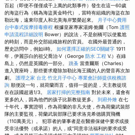
百起（即使不僅僅成千上萬的此類事件）發生在這一60歲
的海盜行為（稱為海盜黃金時代），當時有組織的海盜在加
勒比海，遠東印度人和北美海岸繁榮起來。
月子中心費用
台中泰式按摩排毒療程
根據皇家專家湯姆·鮑爾（Tom
護照
申請流程詳細說明
Bower）的說法，不是劍橋可以使尷尬
的時刻，而是外交部組織旅程的官員。 在國外最普通的，
歷史訪問中，例如ii時。
如何選擇正確的SEO關鍵字
1911
年，伊麗莎白的祖父喬治·V（George
防水 工程
V.）在綠
島上，仍然是英國的一部分。
跳蚤
當查爾斯（Charles）
進入寶座時，那些要求廢除加勒比海王國的人的聲音再次加
劇。
護理之家 台北
竹北月子中心
專業會計師提供稅務諮
詢
順便說一句，就荷蘭而言，值得一提的是，天主教徒現
在在該國超過1/3。
居家打掃的完整指南
對於未來，還會有
更多的人，因為他們的孩子比新教徒更多。
到府外燴
在七
十年代，事實證明，作為荷蘭的非凡大使，作為荷蘭武裝部
隊的主要監視，荷蘭武裝部隊已要求洛克希德購買飛機
（110萬美元）。 犯罪者的肇事者是在醫療保健中要求或接
受非法優勢（或承諾）的人，或“同意非法福利的要求或受