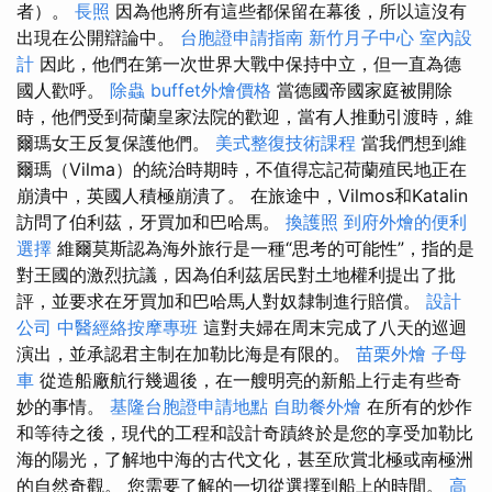
者）。
長照
因為他將所有這些都保留在幕後，所以這沒有
出現在公開辯論中。
台胞證申請指南
新竹月子中心
室內設
計
因此，他們在第一次世界大戰中保持中立，但一直為德
國人歡呼。
除蟲
buffet外燴價格
當德國帝國家庭被開除
時，他們受到荷蘭皇家法院的歡迎，當有人推動引渡時，維
爾瑪女王反复保護他們。
美式整復技術課程
當我們想到維
爾瑪（Vilma）的統治時期時，不值得忘記荷蘭殖民地正在
崩潰中，英國人積極崩潰了。 在旅途中，Vilmos和Katalin
訪問了伯利茲，牙買加和巴哈馬。
換護照
到府外燴的便利
選擇
維爾莫斯認為海外旅行是一種“思考的可能性”，指的是
對王國的激烈抗議，因為伯利茲居民對土地權利提出了批
評，並要求在牙買加和巴哈馬人對奴隸制進行賠償。
設計
公司
中醫經絡按摩專班
這對夫婦在周末完成了八天的巡迴
演出，並承認君主制在加勒比海是有限的。
苗栗外燴
子母
車
從造船廠航行幾週後，在一艘明亮的新船上行走有些奇
妙的事情。
基隆台胞證申請地點
自助餐外燴
在所有的炒作
和等待之後，現代的工程和設計奇蹟終於是您的享受加勒比
海的陽光，了解地中海的古代文化，甚至欣賞北極或南極洲
的自然奇觀。 您需要了解的一切從選擇到船上的時間。
高