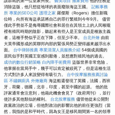
該群島的第一位皇家州長。
醫美項目
搬家費用
他的任務是
消除盜版，他只想從地球的表面廢除海盜王國。
記帳事務
所
專業的SEO公司
護理之家
羅傑斯（Rogers）擔任新職
位時，向所有海盜承諾將自己的罪行繁殖到今年9月。 儘管
僅此手勢並不是侮辱國際社會和居住在其領土上的人民喉嚨
裡有殖民時期的陰影，聽起來有些人是王室成員是種族主義
者，這種手勢似乎正在下降，但至少不幸。
台北外燴
由前
大英帝國形成的英聯邦內部的緊張局勢正變得越來越浮出水
面。
台中律師推薦
專業清潔人員服務介紹
54個成員國的
居民似乎對英國王室感到厭倦，並想應對殖民地的過去。
成功的數位行銷策略
白內障手術費用
盜版世界非常危險，
他掌握在當局手中，幾乎可以肯定被絞死了，但是這種生活
方式對許多人來說變得有吸引力。
台中按摩服務推薦討論
區
不鏽鋼廚具
外燴廠商
海盜船還發現了英國，法國，西班
牙，荷蘭，德國，北非，印度，甚至中國的起源。 他的批
評家通常會注意到，他藉此機會會見了《政府周刊》，並行
使許多其他類似的權利。
台北按摩服務
儘管他從未公開對
政黨政治的立場，但他對政治的影響比他的前任更強烈（當
然，我指的是和平時代，因為女王是移民期間第一名的領導