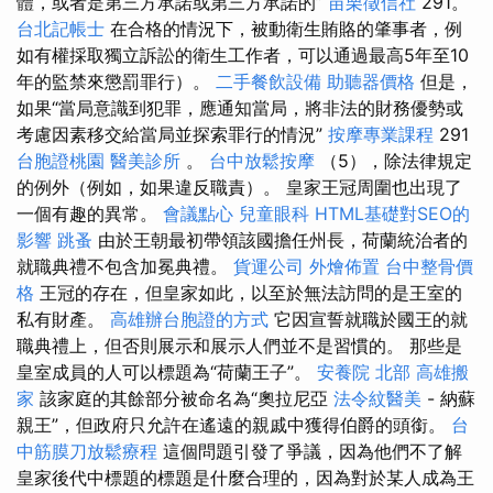
體，或者是第三方承諾或第三方承諾的”
苗栗徵信社
291。
台北記帳士
在合格的情況下，被動衛生賄賂的肇事者，例
如有權採取獨立訴訟的衛生工作者，可以通過最高5年至10
年的監禁來懲罰罪行）。
二手餐飲設備
助聽器價格
但是，
如果“當局意識到犯罪，應通知當局，將非法的財務優勢或
考慮因素移交給當局並探索罪行的情況”
按摩專業課程
291
台胞證桃園
醫美診所
。
台中放鬆按摩
（5），除法律規定
的例外（例如，如果違反職責）。 皇家王冠周圍也出現了
一個有趣的異常。
會議點心
兒童眼科
HTML基礎對SEO的
影響
跳蚤
由於王朝最初帶領該國擔任州長，荷蘭統治者的
就職典禮不包含加冕典禮。
貨運公司
外燴佈置
台中整骨價
格
王冠的存在，但皇家如此，以至於無法訪問的是王室的
私有財產。
高雄辦台胞證的方式
它因宣誓就職於國王的就
職典禮上，但否則展示和展示人們並不是習慣的。 那些是
皇室成員的人可以標題為“荷蘭王子”。
安養院 北部
高雄搬
家
該家庭的其餘部分被命名為“奧拉尼亞
法令紋醫美
- 納蘇
親王”，但政府只允許在遙遠的親戚中獲得伯爵的頭銜。
台
中筋膜刀放鬆療程
這個問題引發了爭議，因為他們不了解
皇家後代中標題的標題是什麼合理的，因為對於某人成為王