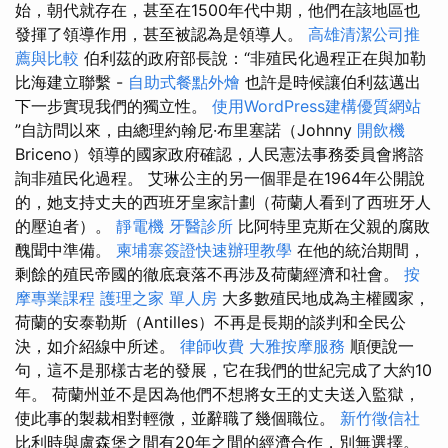
始，朝代就存在，甚至在1500年代中期，他們在該地區也
發揮了領導作用，甚至被認為是領導人。
高雄清潔公司推
薦與比較
伯利茲的政府部長說：“非殖民化過程正在與加勒
比海建立聯繫 -
自助式餐點外燴
也許是時候讓伯利茲邁出
下一步實現我們的獨立性。
使用WordPress建構優質網站
”自訪問以來，由總理約翰尼·布里塞諾（Johnny
開飲機
Briceno）領導的國家政府確認，人民憲法事務委員會將諮
詢非殖民化過程。 艾琳公主的另一個罪是在1964年公開說
的，她支持丈夫的西班牙皇家計劃（荷蘭人看到了西班牙人
的壓迫者）。
靜電機
牙醫診所
比阿特里克斯在父親的腐敗
醜聞中準備。
柬埔寨簽證快速辦理教學
在他的統治期間，
剩餘的殖民帝國的徹底衰落不再涉及荷蘭經濟和社會。
按
摩專業課程
護理之家 單人房
大多數殖民地成為主權國家，
荷蘭的安泰勒斯（Antilles）不再是長期的談判和全民公
決，如介紹線中所述。
律師收費
大雅按摩服務
順便說一
句，這不是那樣古老的發展，它在我們的世紀完成了大約10
年。 荷蘭州並不是因為他們不想將女王的丈夫送入監獄，
使此事的製裁相對輕微，並辭職了幾個職位。
新竹徵信社
比利時與盧森堡之間有20年之間的經濟合作，別無選擇。