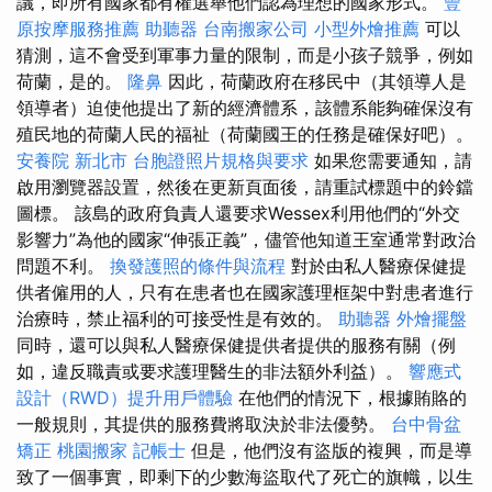
議，即所有國家都有權選舉他們認為理想的國家形式。
豐
原按摩服務推薦
助聽器
台南搬家公司
小型外燴推薦
可以
猜測，這不會受到軍事力量的限制，而是小孩子競爭，例如
荷蘭，是的。
隆鼻
因此，荷蘭政府在移民中（其領導人是
領導者）迫使他提出了新的經濟體系，該體系能夠確保沒有
殖民地的荷蘭人民的福祉（荷蘭國王的任務是確保好吧）。
安養院 新北市
台胞證照片規格與要求
如果您需要通知，請
啟用瀏覽器設置，然後在更新頁面後，請重試標題中的鈴鐺
圖標。 該島的政府負責人還要求Wessex利用他們的“外交
影響力”為他的國家“伸張正義”，儘管他知道王室通常對政治
問題不利。
換發護照的條件與流程
對於由私人醫療保健提
供者僱用的人，只有在患者也在國家護理框架中對患者進行
治療時，禁止福利的可接受性是有效的。
助聽器
外燴擺盤
同時，還可以與私人醫療保健提供者提供的服務有關（例
如，違反職責或要求護理醫生的非法額外利益）。
響應式
設計（RWD）提升用戶體驗
在他們的情況下，根據賄賂的
一般規則，其提供的服務費將取決於非法優勢。
台中骨盆
矯正
桃園搬家
記帳士
但是，他們沒有盜版的複興，而是導
致了一個事實，即剩下的少數海盜取代了死亡的旗幟，以生