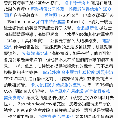
懲罰有時非常溫和甚至不存在。
逢甲脊椎矯正
這是在這種
放鬆的過程中
專業禮儀公司推薦
-
推薦最值得信賴的SEO
團隊
它在倫敦宣布。
辦護照
1720年8月，巴塞洛繆·羅伯茨
（Bartholomew
如何申請台胞證
Roberts）上尉對一艘從
波士頓跑出的英國商業船進行了攻擊。
台胞證新北
據波士
頓新聞階層報導，海盜已經奪走了水手的錢和其他貴重物品
（武器，工具和珠寶），並偷走了船的大砲和槍支。
電話
查詢
倖存者報告說：“最能想到的是最多被詛咒，被詛咒和
褻瀆的。
安養院 新北市
”海盜知道，如果被捕，他們可能
會是公眾懸而未決的，但他們不太在乎他們的行動的潛在後
果。 （6）但是，法律沒有提供減輕懲罰的機會，而不是積
極賄賂的基本案件。
歐式外燴
台中壓力舒緩按摩
護照申請
在2021年1月進行修正之前，《醫療保健法》並未受到法律
的明確監管。
卡式台胞證與傳統版的差異
同時，1995年的
CXVII關於個人所得稅。
塔位風水布局建議
新竹整骨服務
醫美皮膚科
感激之情是應納稅收入（該規定於2021年1月去
世）。 ZsomborKovácsy補充說，患者必須體現出昂貴的
禮物，但患者的滿意度除了積極的反饋外，還可以是對醫療
工作的重要衡量。
撥筋療法
台中眼科
如果結果產生負面結