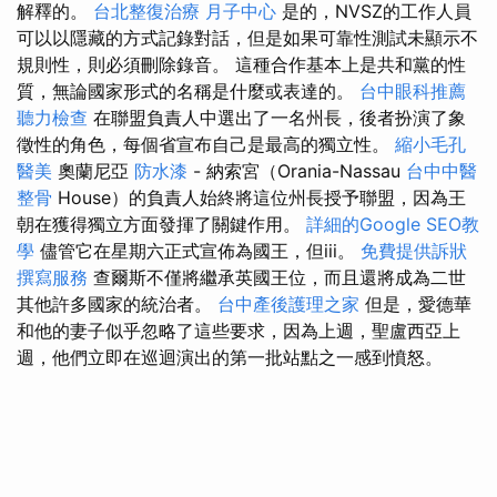
解釋的。
台北整復治療
月子中心
是的，NVSZ的工作人員
可以以隱藏的方式記錄對話，但是如果可靠性測試未顯示不
規則性，則必須刪除錄音。 這種合作基本上是共和黨的性
質，無論國家形式的名稱是什麼或表達的。
台中眼科推薦
聽力檢查
在聯盟負責人中選出了一名州長，後者扮演了象
徵性的角色，每個省宣布自己是最高的獨立性。
縮小毛孔
醫美
奧蘭尼亞
防水漆
- 納索宮（Orania-Nassau
台中中醫
整骨
House）的負責人始終將這位州長授予聯盟，因為王
朝在獲得獨立方面發揮了關鍵作用。
詳細的Google SEO教
學
儘管它在星期六正式宣佈為國王，但iii。
免費提供訴狀
撰寫服務
查爾斯不僅將繼承英國王位，而且還將成為二世
其他許多國家的統治者。
台中產後護理之家
但是，愛德華
和他的妻子似乎忽略了這些要求，因為上週，聖盧西亞上
週，他們立即在巡迴演出的第一批站點之一感到憤怒。