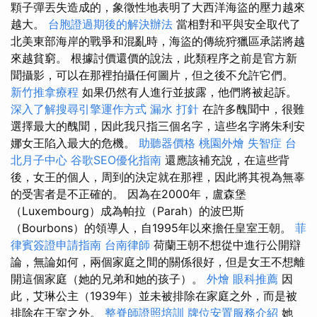
顆子彈丟失造成的，象徵性地表明了大西洋海盜的壓力越來
越大。
台胞證過期後的解決辦法
當相對和平與安全取代了
北美東部海岸的戰爭和混亂時，海盜的傳統狩獵區承諾將越
來越貧窮。 根據討價還價的說法，此類程序之前是官方新
聞攝影，可以在那裡拍攝任何圖片，但之後不允許它們。
新竹推拿療程
如果仍然有人進行並披露，他們將被起訴。
深入了解搜尋引擎運作方式
漏水 打針
在許多醜聞中，很難
選擇最大的醜聞，因此我只指三個名字，這些名字將朱利安
娜女王陷入最大的危機。
助聽器價格
桃園外燴
失智症
台
北月子中心
谷歌SEO優化指南
還應該補充說，在這些背
後，女王的個人，周到的決定就在那裡，因此將其視為無辜
的受害者是不正確的。 因為在2000年，盧森堡
（Luxembourg）成為帕拉（Parah）的波巴斯
（Bourbons）的領導人，自1995年以來擔任皇室王朝。
菲
律賓簽證申請指南
台南律師
荷蘭王朝不想從中進行公開辯
論，無論如何，兩個家庭之間的關係很好，但是女王不想離
開這個家庭（她的兄弟和她的孩子）。
外燴
眼科推薦
因
此，艾琳公主（1939年）並未被排除在家庭之外，而是被
排除在王室之外。
整脊師證照培訓
牌位安置服務介紹
她