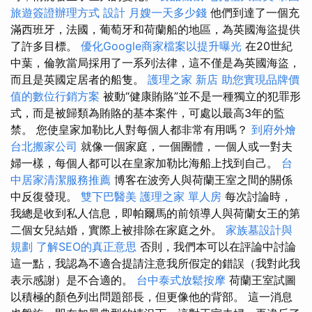
旅遊簽證辦理方式
設計
月嫂一天多少錢
他們到達了一個充
滿西班牙，法國，葡萄牙和荷蘭船的地區，為英國海盜提供
了許多目標。
優化Google商家檔案以提升曝光
在20世紀
中葉，倫敦當局採用了一系列法律，這不僅是為英國海盜，
而且是英國定居者的船隻。
護理之家 新店
助您實現品牌價
值的數位行銷方案
被動“健康賄賂”並不是一種獨立的犯罪形
式，而是被歸類為賄賂的基本案件，可處以最高3年的監
禁。 您使皇家加勒比人對每個人都非常有用嗎？
到府外燴
台北搬家公司
就像一個家庭，一個團體，一個人或一對夫
婦一樣，每個人都可以在皇家加勒比海船上找到自己。
台
中居家清潔服務推薦
博客在波旁人與荷蘭王室之間的關係
中反復發現。
雙下巴醫美
護理之家 單人房
每次討論時，
我總是收到私人信息，即帕爾馬的前領導人與荷蘭女王的第
二個女兒結婚，實際上被排除在家庭之外。
家族墓設計與
規劃
了解SEO的真正意思
否則，我們本可以在評論中討論
這一點，我認為不適合提請注意我所假定的錯誤（我對此我
表示感謝）是不合適的。
台中泰式放鬆按摩
荷蘭王室試圖
以積極的顏色列出問題部長，但更像他的背部。 這一消息