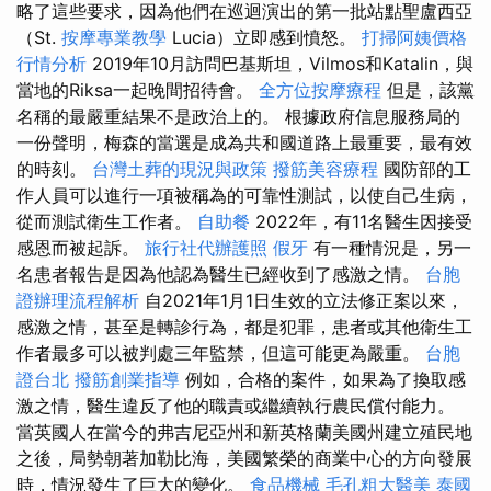
略了這些要求，因為他們在巡迴演出的第一批站點聖盧西亞
（St.
按摩專業教學
Lucia）立即感到憤怒。
打掃阿姨價格
行情分析
2019年10月訪問巴基斯坦，Vilmos和Katalin，與
當地的Riksa一起晚間招待會。
全方位按摩療程
但是，該黨
名稱的最嚴重結果不是政治上的。 根據政府信息服務局的
一份聲明，梅森的當選是成為共和國道路上最重要，最有效
的時刻。
台灣土葬的現況與政策
撥筋美容療程
國防部的工
作人員可以進行一項被稱為的可靠性測試，以使自己生病，
從而測試衛生工作者。
自助餐
2022年，有11名醫生因接受
感恩而被起訴。
旅行社代辦護照
假牙
有一種情況是，另一
名患者報告是因為他認為醫生已經收到了感激之情。
台胞
證辦理流程解析
自2021年1月1日生效的立法修正案以來，
感激之情，甚至是轉診行為，都是犯罪，患者或其他衛生工
作者最多可以被判處三年監禁，但這可能更為嚴重。
台胞
證台北
撥筋創業指導
例如，合格的案件，如果為了換取感
激之情，醫生違反了他的職責或繼續執行農民償付能力。
當英國人在當今的弗吉尼亞州和新英格蘭美國州建立殖民地
之後，局勢朝著加勒比海，美國繁榮的商業中心的方向發展
時，情況發生了巨大的變化。
食品機械
毛孔粗大醫美
泰國