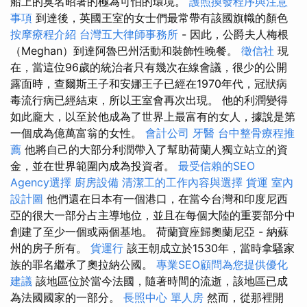
船上的臭名昭著的極為可怕的環境。
護照換發程序與注意
事項
到達後，英國王室的女士們最常帶有該國旗幟的顏色
按摩療程介紹
台灣五大律師事務所
- 因此，公爵夫人梅根
（Meghan）到達阿魯巴州活動和裝飾性晚餐。
徵信社
現
在，當這位96歲的統治者只有幾次在線會議，很少的公開
露面時，查爾斯王子和安娜王子已經在1970年代，冠狀病
毒流行病已經結束，所以王室會再次出現。 他的利潤變得
如此龐大，以至於他成為了世界上最富有的女人，據說是第
一個成為億萬富翁的女性。
會計公司
牙醫
台中整骨療程推
薦
他將自己的大部分利潤帶入了幫助荷蘭人獨立站立的資
金，並在世界範圍內成為投資者。
最受信賴的SEO
Agency選擇
廚房設備
清潔工的工作內容與選擇
貨運
室內
設計圖
他們還在日本有一個港口，在當今台灣和印度尼西
亞的很大一部分占主導地位，並且在每個大陸的重要部分中
創建了至少一個或兩個基地。 荷蘭寶座歸奧蘭尼亞 - 納蘇
州的房子所有。
貨運行
該王朝成立於1530年，當時拿騷家
族的罪名繼承了奧拉納公國。
專業SEO顧問為您提供優化
建議
該地區位於當今法國，隨著時間的流逝，該地區已成
為法國國家的一部分。
長照中心 單人房
然而，從那裡開