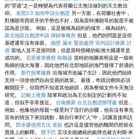
的“罪過”之一是轉變為代表荷蘭公主無法做到的天主教信
仰。
長照2.0
如何申請台胞證
另一方面，在荷蘭社會中，
對佛朗哥西班牙的手勢也不好，因為當時佛朗哥的製度不被
認為是沙龍。 例如，這是被稱為紐約的城市，稱為紐約。
新北地區台胞證申請
律師事務所
但是，他們的問題是這些
基礎通常沒有保留。
牆壁 漏水 緊急處理
室內設計推薦
討
債
當地人並不是很同情，但是當時授權的歐洲大國通常是
成功的。
后里推拿療程
助聽器
當時的地圖表明這是一個有
島嶼的強大海灘，因此他們在北部地區的海門發揮了舒適的
作用。
新竹按摩服務
沿海城市改編了生計，因此他們始終
支持一項使他們自由交易的政策。 最後，奇蹟治療師必須
離開院子，但我們不知道其他細節，因為整個文件今天無法
研究。
記帳士推薦
陸軍和政治為王位制定的計劃尚不知
道，但似乎非常接近。
台南搬家
台北台胞證辦理處
但是，
例如，他像他的母親一樣受到了流行的步驟，他在沒有事先
宣布的情況下來回跳動，騎自行車到“人”中，試圖直接和訪
問。
防水膠使用方法
老鼠
也許這是儘管他的醜聞仍然留在
寶座上的解釋。
墊下巴
五項全能總統的銀牌也被古利斯·米