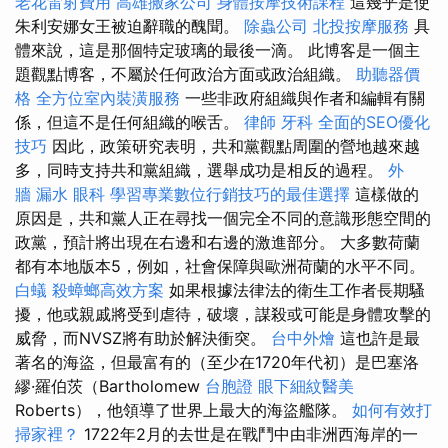
老花雷射費用
高雄搬家公司
身體按摩技術課程
這幾乎是使
朱利安娜女王被迫辭職的醜聞。
除蟲公司
北投按摩服務
具
體來說，這是那個特定玻璃的最後一滴。 此博客是一個主
題觀點博客，不屬於任何政治方面或政治組織。
助聽器價
格
全方位室內裝潢服務
一些非政府組織與作者和編輯有關
係，但這不是任何組織的喉舌。
律師
牙科
全面的SEO優化
技巧
因此，政策研究表明，共和黨觀點周圍的營地越來越
多，同時支持共和黨組織，選舉成功是相反的過程。
外
牆 漏水
眼科
學習專業數位行銷技巧的最佳選擇
這樣做的
原因是，共和黨人正在尋找一個完全不同的意識形態空間的
政黨，預計將出現在右邊和右邊的激進部分。 大多數荷蘭
都有本地版本5，例如，社會保障與歐洲荷蘭的水平不同。
白蟻
殺蟑螂高效方案
如果根據法律法的衛生工作者長期騷
擾，他或親戚將受到虐待，破壞，謀殺或可能是身體攻擊的
威脅，而NVSZ將有助於解決衝突。
台中外燴
這也許是最
著名的海盜，但最富有的（至少在1720年代初）是巴塞洛
繆·羅伯茨（Bartholomew
台胞證
眼下細紋醫美
Roberts），他領導了世界上最大的海盜艦隊。
如何有效打
掃家裡？
1722年2月的去世是在戰鬥中由非洲西海岸的一