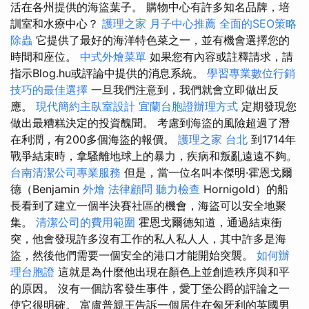
活在各州提供的海盜葉子。 購物中心有許多知名品牌，培
訓室和水療中心？
護理之家
月子中心推薦
全面的SEO策略
除蟲
它提供了最好的海洋特色菜之一，並有機會選擇您的
時間和座位。
中式外燴菜單
如果您有內容或註釋請求，請
指示Blog.hu或評論中提供的消息系統。
學習專業數位行銷
技巧的最佳選擇
一旦我們注意到，我們就會立即做出反
應。
現代簡約主臥室設計
宜蘭台胞證辦理方式
定期發現您
做出最糟糕決定的投資醜聞。 考慮到海盜的風險超過了潛
在利潤，有200多個海盜的報價。
護理之家 台北
到1714年
戰爭結束時，拿騷離地球上的暴力，疾病和叛亂遠遠不夠。
台南清潔公司專業服務
但是，當一位名叫本傑明·霍恩戈爾
德（Benjamin
外燴
法律顧問
聽力檢查
Hornigold）的船
長看到了建立一個半決賽社區的機會，海盜可以安全地聚
集。
清潔公司的費用範圍
霍恩戈爾德知道，通過結束衝
突，他會發現許多沒有工作的私人私人人，其中許多是海
盜，然後他們需要一個安全的港口才能開始突襲。
如何辦
理台胞證
這就是為什麼他出現在顏色上並創造秩序與和平
的原因。 沒有一個訪客發生事件，愛丁堡公爵的評論之一
使它很明確。 富盧普親王告訴一個居住在匈牙利的英國男