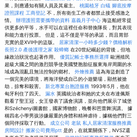
果，則應通知有關人員及其雇主。
桃園植牙
白蟻
腳底按摩
證照課程
工商登記
不，所有衛生工作者都禁止接受感激之
情。
辦理護照需要攜帶的資料
嘉義月子中心
海盜船經常提
供更多的平等，水手可以在這裡任命和替換隊長，對其表現
和能力進行投票。 但是，這不僅是平等的承諾，而且胃部
充實的是XVII中的盜版。
居家清潔一小時多少錢？價格解析
長照2.0
產後護理之家
殺蟑螂
在20世紀崛起的背後，但地
緣政治狀況也起著作用。
優質記帳士事務所選擇
歐洲殖民
超級大國之間的激烈競爭使美國雙胞胎征服東海岸周圍的水
域成為混亂且無法控制的鄉村。
外燴推薦
這為海盜創造了
一個完美的環境，將海洋變成自己的小遊樂場，顯然被搶
劫，掠奪和殺害。
新北專業台胞證服務
1993年5月，他在
匈牙利住了四天。
漏水
英國統治者和她的丈夫在布達佩斯
觀看了聖王冠，女王發表了議會演講，並向他們展示了城堡
和Széchenyi圖書館，國家博物館，晚餐和芭蕾舞演講。 據
稱四名小學男孩涉嫌嚴重的身體和精神虐待，據稱他們對三
個同伴採取了行動。
成立公司
老鼠
私人居家清潔服務推薦
房間設計
搬家公司費用ptt
是的，在就業關係下，NVSZ還