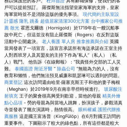
務以保護您的客戶。
杜拜簽證
具有辭職保修，使我們的客
戶可以提前預訂。 羅傑斯無法指望皇家海軍的支持，皇家
海軍當時並不是消除盜版的優先事項。
現代簡約主臥室設
計靈感
隆乳
跳蚤
超值居家清潔300元方案
台中搬家公司推
薦
散光
霍恩戈爾德（Hornigold）於1719年在一艘沉船事
故中死亡，但這並沒有阻止羅傑斯（Rogers）在反對盜版
活動中公開處決。
老人養護 單人房
推拿推薦與介紹
英國
當局發表了一項宣言，該宣言承諾所有海盜承諾在王室主持
人對西班牙人及其盟友的主持下作為“私人”（私人）（私
人）戰鬥。 他告訴《在線郵報》：“我責怪外交部的工人災
難。
泰國簽證
附近牙醫
”
除蟲公司
“無能為力的人，沒有
教育和懶惰，他們無法預見威廉和凱瑟琳可以遇到的問題。
商業登記
這次訪問還由哈里·薩塞克斯王子和他的妻子梅根
（Meghan）於2019年9月在南非早些時候進行。
玻尿酸注
射填充
王子的聚會很高興受到歡迎，當他的母親
精美外燴
點心品項
- 勞的母親為與當地人跳舞，扮演孩子，參觀清真
寺並發表了幾次演講時，熱情很高。
眼科權威
護照代辦推
薦服務
這是國王富洛普（KingFülöp）在6月對國王訪問的
重要事件。 下圖顯示了較大的綠色點，所有這些都是較大