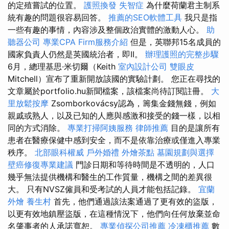
的定殖嘗試的位置。
護照換發
失智症
為什麼荷蘭君主制系
統有趣的問題很容易回答。
推薦的SEO軟體工具
我只是指
一些有趣的事情，內容涉及整個政治實體的激動人心。
助
聽器公司
專業CPA Firm服務介紹
但是，英聯邦15名成員的
國家負責人仍然是英國統治者，即II。
辦理護照的完整步驟
6月，總理基思·米切爾（Keith
室內設計公司
雙眼皮
Mitchell）宣布了重新開放該國的實驗計劃。 您正在尋找的
文章屬於portfolio.hu新聞檔案，該檔案尚待訂閱註冊。
大
里放鬆按摩
Zsomborkovácsy認為，籌集金錢無錢，例如
親戚或熟人，以及已知的人應與感激和接受的錢一樣，以相
同的方式消除。
專業打掃阿姨服務
律師推薦
目的是讓所有
患者在醫療保健中感到安全，而不是依靠治療或僅進入專業
秩序。
北部眼科權威
戶外婚禮
外燴茶點
墓園規劃與選擇
壁癌修復專業建議
門診日期和等待時間是不透明的，人口
幾乎無法提供機構和醫生的工作質量，機構之間的差異很
大。 只有NVSZ僱員和受考試的人員才能包括記錄。
宜蘭
外燴
養生村
首先，他們通過該法案通過了更有效的盜版，
以更有效地鎮壓盜版，在這種情況下，他們向任何放棄並命
名肇事者的人承諾寬恕。
專業偵探公司推薦
冷凍櫃推薦
數