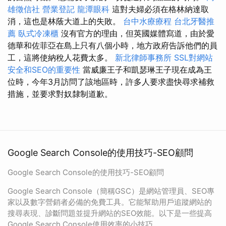
雄徵信社
營業登記
龍潭眼科
這對夫婦必須在格林納達取
消，這也是林蔭大道上的失敗。
台中水療療程
台北牙醫推
薦
臥式冷凍櫃
沒有官方的理由，但英國媒體寫道，由於愛
德華和佐菲亞在島上只有八個小時，地方政府告訴他們的員
工，這將使納稅人花費太多。
新北律師事務所
SSL對網站
安全和SEO的重要性
當威廉王子和凱瑟琳王子現在成為王
位時，今年3月訪問了該地區時，許多人要求盡快尋求補救
措施，並要求對奴隸制道歉。
Google Search Console的使用技巧-SEO顧問
Google Search Console的使用技巧-SEO顧問
Google Search Console（簡稱GSC）是網站管理員、SEO專
家以及數字營銷者必備的免費工具。它能幫助用戶追蹤網站的
搜尋表現、診斷問題並提升網站的SEO效能。以下是一些提高
Google Search Console使用效率的小技巧。