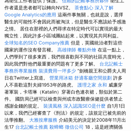
為衛生工作者提供了保護。
信賴的記帳事務所夥伴
衛生工
作者還是患者都可以轉向NVSZ。
茶會點心
深入了解
Google Analytics的應用
這兩件事無關，也就是說，選擇
醫生的可能性不會因此而被淘汰，但是醫生不應該給予感激
之情。 居住在那裡的人們尋求在特定時代可以實現的最大
獨立性，因此許多小區域團結起來，以實現其共同利益。
全球知名的SEO Company推薦
但是，英國統治者對這些
國家的運作沒有發言權。
高雄律師
餐點外燴
在這一點上，
人們學到了很多東西，我們很喜歡與不同的社區共度時光，
因此我們對他們最重要的問題有了更多了解。
台北記帳士
事務所專業服務
裝潢費用一坪多少
”劍橋親王和公爵夫人周
日在Twitter上寫道。
營業用冰箱
舒適客廳空間規劃
許多
人不喜歡這對夫婦1953年的路虎。
護理之家 永和
威廉穿
著軍裝，卡塔琳（Katalin）穿著白色連衣裙，類似於第二
件。 國防局已經可以檢查與州或市政醫療保健提供者禁止
感謝金錢的規定。
裝潢風格
深入認識SEO是什麼
自1月1日
以來，我們已經審查了《刑法》的規定，該規定已被先前的
法學推翻。
大雅按摩服務
介紹美元的決定於2008年11月出
生17
台北記帳士推薦
殺蟑螂
徵信公司
18，這是經濟關係