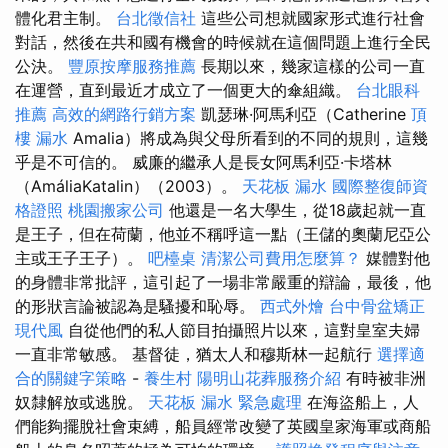
體化君主制。
台北徵信社
這些公司想就國家形式進行社會
對話，然後在共和國有機會的時候就在這個問題上進行全民
公決。
豐原按摩服務推薦
長期以來，幾家這樣的公司一直
在運營，直到最近才成立了一個更大的傘組織。
台北眼科
推薦
高效的網路行銷方案
凱瑟琳·阿馬利亞（Catherine
頂
樓 漏水
Amalia）將成為與父母所看到的不同的規則，這幾
乎是不可信的。 威廉的繼承人是長女阿馬利亞·卡塔林
（AmáliaKatalin）（2003）。
天花板 漏水
國際整復師資
格證照
桃園搬家公司
他還是一名大學生，從18歲起就一直
是王子，但在荷蘭，他並不稱呼這一點（王儲的奧蘭尼亞公
主或王子王子）。
吧檯桌
清潔公司費用怎麼算？
媒體對他
的身體非常批評，這引起了一場非常嚴重的辯論，最後，他
的形狀言論被認為是騷擾和恥辱。
西式外燴
台中骨盆矯正
現代風
自從他們的私人節目拍攝照片以來，這對皇室夫婦
一直非常敏感。 基督徒，猶太人和穆斯林一起航行
選擇適
合的關鍵字策略
-
養生村
陽明山花葬服務介紹
有時被非洲
奴隸解放或逃脫。
天花板 漏水 緊急處理
在海盜船上，人
們能夠擺脫社會束縛，船員經常改變了英國皇家海軍或商船