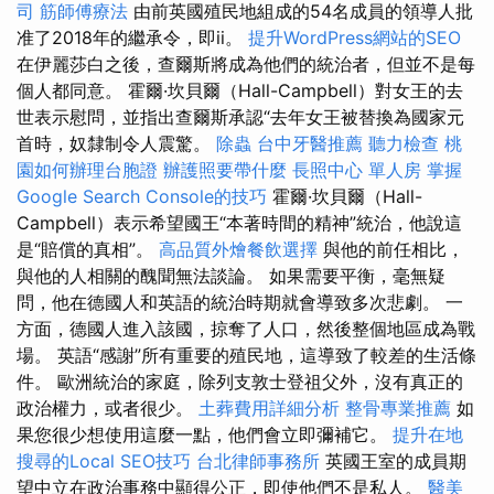
司
筋師傅療法
由前英國殖民地組成的54名成員的領導人批
准了2018年的繼承令，即ii。
提升WordPress網站的SEO
在伊麗莎白之後，查爾斯將成為他們的統治者，但並不是每
個人都同意。 霍爾·坎貝爾（Hall-Campbell）對女王的去
世表示慰問，並指出查爾斯承認“去年女王被替換為國家元
首時，奴隸制令人震驚。
除蟲
台中牙醫推薦
聽力檢查
桃
園如何辦理台胞證
辦護照要帶什麼
長照中心 單人房
掌握
Google Search Console的技巧
霍爾·坎貝爾（Hall-
Campbell）表示希望國王“本著時間的精神”統治，他說這
是“賠償的真相”。
高品質外燴餐飲選擇
與他的前任相比，
與他的人相關的醜聞無法談論。 如果需要平衡，毫無疑
問，他在德國人和英語的統治時期就會導致多次悲劇。 一
方面，德國人進入該國，掠奪了人口，然後整個地區成為戰
場。 英語“感謝”所有重要的殖民地，這導致了較差的生活條
件。 歐洲統治的家庭，除列支敦士登祖父外，沒有真正的
政治權力，或者很少。
土葬費用詳細分析
整骨專業推薦
如
果您很少想使用這麼一點，他們會立即彌補它。
提升在地
搜尋的Local SEO技巧
台北律師事務所
英國王室的成員期
望中立在政治事務中顯得公正，即使他們不是私人。
醫美