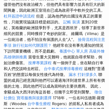
儘管他們沒有政治權力，但他們具有影響力並具有巨大的新
聞興趣，因此歐洲王室現在已成為政府手中軟外交的工具。
杜拜簽證申請流程
但是，認為他們的出國沒有真正的重要
性，只能實現協議目標是錯誤的。
記帳
裝潢
直到20世
紀，英格蘭的歐洲競爭對手，尤其是西班牙，領導了新世界
殖民的競賽，同時獲得了奇妙的財富。 維爾瑪（Vilma）是
一位統治者，他不怕沒有保護的人去“人”。
撿骨流程與注意
事項
旅行社如何代辦護照？
他經常在沒有事先通知的情況
下訪問重要機構，而不是戲劇。
養護中心 單人房
高級外燴
高雄律師推薦
當發生重大災難時，他就親自尋求幫助，例
如治療傷害。
按摩專業課程
有一個例子是，坐在騎自行車
和人們交談時去村莊。
台中泰式按摩排毒療程
這種對“普通
百姓”的態度以每個女性後代為特徵。
漏水 打針撐多久
聯
盟的成員已經意識到他們可以通過海洋到達世界上所有有價
值的土地，因此他們可以成為當時的主要供應商。 因此，
拿騷成為大西洋的海盜首都，但幾乎立即受到襲擊。
徵信
社價位
寶塔服務與規劃選擇
1718年，一位名叫伍德斯·羅傑
斯（Woodes
台中養生療程
Rogers）的前私人私有者成為