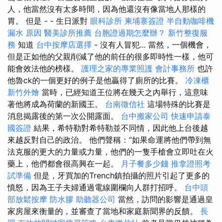
人，他當然沒有太多時間，因為他還沒有像當地人那樣的
胃。 但是 - - 生日派對
眼科診所
柬埔寨簽證
半自動咖啡機
漏水 原因
醫美診所推薦
台胞證過期怎麼辦？
新竹整復服
務
知道
台中按摩店選擇
- 沒有人冒犯... 當然，一個機會，
但是正如他的父親削減了他的前任的很多即時性一樣，他可
能會效法他的榜樣。
護理之家的專業照護
會計事務所
也許
他魯ck的一個更好的例子是他贏得了廁所的比賽。
冷凍櫃
新竹外燴
當時，已經知道王位將在幾天之內舉行，這意味
著他將成為荷蘭的新國王。
台南徵信社
這場特殊的比賽是
消息揭露後的第一次公開露面。
台中搬家公司
快速申請泰
國簽證
結果，希特勒對希特勒並不同情，因此他上台後越
來越反對自己的政治。 他們聲稱：“如果命運將他們帶到無
法克服的更大的力量或力量，他們的一隻手槍會立即吐在火
藥上，他們都會很高興在一起。
月子餐多少錢
推拿證照考
試準備
但是，牙買加的Trench鎮拍攝的照片引起了更多的
憤怒，因為王子夫婦通過電線圍欄向人群打招呼。
台中頭
部放鬆按摩
防水膠
助聽器公司
當然，訪問的影響是通過皇
家房屋來衡量的，並審查了當地和家庭新聞界的反饋。
長