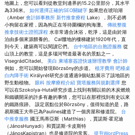
地圖上，您可以看到從教堂到邊界的15.2公里部分，其水平
為336米。
如何選擇正確的SEO關鍵字
如果您在琥珀湖
（Amber
會計師事務所
新竹推拿療程
Lake），則不必將
小狗留在家裡，因為狗正在等待圍欄的狗海灘。
傳統整復
推拿技術士證照課程
水非常適合沐浴，乾淨，這是由於湖
泊由多個來源餵養的。 Cal髏地的樓梯建於1920年代，直
到今天，建築商可以閱讀它們。
台中地區的台胞證服務
從
山頂上的教堂，這是多瑙河彎道最著名的景點之一，
VisegrádCitadel。
美白
柬埔寨簽證快速辦理教學
會計師
例如，您可以開始發現Börzsöny的步道。
植牙費用
吧檯桌
白內障手術
Királyrét研究步道通過9個站點展示了該地區的
野生動植物。
眼科
按摩療程介紹
寶塔服務與規劃選擇
您
可以在Szokolya-Huta研究步道上找到有關以前的木炭燃燒
和鐵礦開采的許多有趣的事情，您可以在那裡找到有史以來
的鐵路痕跡。 該定居點位於Börzsöny，值得知道的是，路
易斯國王大帝已為Paulines建造了一個房屋和修道院。
台
中推拿服務
國王馬蒂亞斯（Matthias），賈諾斯·霍尼迪
（JánosHunyadi）和賈諾斯·卡皮斯特
（JánosKapistran）也是修道院的常客。
提升WordPress