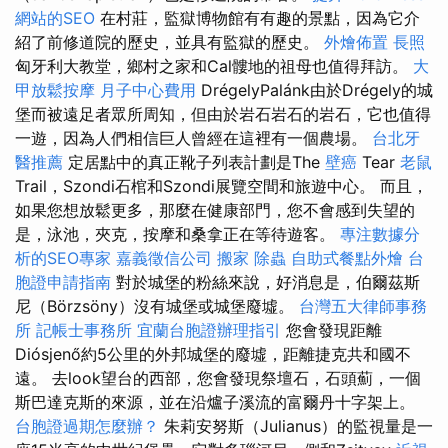
網站的SEO
在村莊，監獄博物館有有趣的景點，因為它介
紹了前修道院的歷史，並具有監獄的歷史。
外燴佈置
長照
匈牙利大教堂，鄉村之家和Cal髏地的祖母也值得拜訪。
大
甲放鬆按摩
月子中心費用
DrégelyPalánk由於Drégely的城
堡而被遠足者眾所周知，但由於岩石岩石的岩石，它也值得
一遊，因為人們相信巨人曾經在這裡有一個農場。
台北牙
醫推薦
定居點中的真正靴子列表計劃是The
壁癌
Tear
老鼠
Trail，Szondi石棺和Szondi展覽空間和旅遊中心。 而且，
如果您想放鬆更多，那麼在健康部門，您不會感到失望的
是，泳池，夾克，按摩和桑拿正在等待遊客。
專注數據分
析的SEO專家
嘉義徵信公司
搬家
除蟲
自助式餐點外燴
台
胞證申請指南
對於城堡的粉絲來說，好消息是，伯爾茲斯
尼（Börzsöny）沒有城堡或城堡廢墟。
台灣五大律師事務
所
記帳士事務所
宜蘭台胞證辦理指引
您會發現距離
Diósjenő約5公里的外邦城堡的廢墟，距離捷克共和國不
遠。 去look望台的西部，您會發現祭壇石，石頭薊，一個
斯巴達克斯的來源，並在沿爐子溪流的富爾丹十字架上。
台胞證過期怎麼辦？
朱莉安努斯（Julianus）的監視量是一