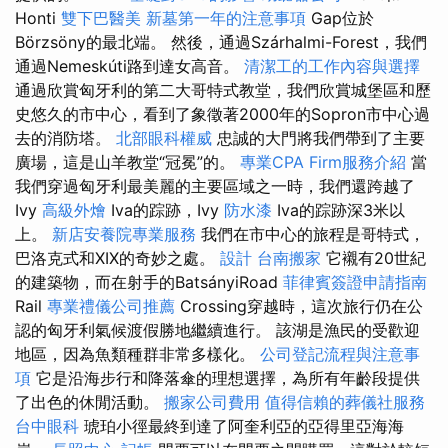
Honti
雙下巴醫美
新墓第一年的注意事項
Gap位於
Börzsöny的最北端。 然後，通過Szárhalmi-Forest，我們
通過Nemeskúti路到達女高音。
清潔工的工作內容與選擇
通過欣賞匈牙利的第二大哥特式教堂，我們欣賞城堡區和歷
史悠久的市中心，看到了象徵著2000年的Sopron市中心過
去的消防塔。
北部眼科權威
忠誠的大門將我們帶到了主要
廣場，這是山羊教堂“冠冕”的。
專業CPA Firm服務介紹
當
我們穿過匈牙利最美麗的主要區域之一時，我們還跨越了
Ivy
高級外燴
Iva的踪跡，Ivy
防水漆
Iva的踪跡深3米以
上。
新店安養院專業服務
我們在市中心的旅程是哥特式，
巴洛克式和XIX的奇妙之處。
設計
台南搬家
它襯有20世紀
的建築物，而在射手的BatsányiRoad
菲律賓簽證申請指南
Rail
專業禮儀公司推薦
Crossing穿越時，這次旅行仍在公
認的匈牙利氣候渡假勝地繼續進行。 該湖是漁民的受歡迎
地區，因為魚類種群非常多樣化。
公司登記流程與注意事
項
它是沿海步行和降落傘的理想選擇，為所有年齡段提供
了出色的休閒活動。
搬家公司費用
值得信賴的葬儀社服務
台中眼科
琥珀小徑最終到達了阿奎利亞的亞得里亞海海