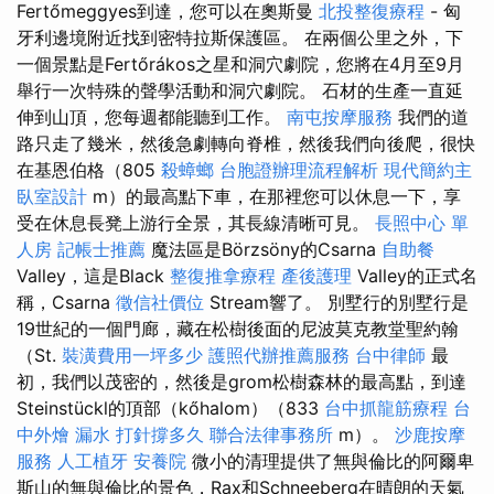
Fertőmeggyes到達，您可以在奧斯曼
北投整復療程
- 匈
牙利邊境附近找到密特拉斯保護區。 在兩個公里之外，下
一個景點是Fertőrákos之星和洞穴劇院，您將在4月至9月
舉行一次特殊的聲學活動和洞穴劇院。 石材的生產一直延
伸到山頂，您每週都能聽到工作。
南屯按摩服務
我們的道
路只走了幾米，然後急劇轉向脊椎，然後我們向後爬，很快
在基恩伯格（805
殺蟑螂
台胞證辦理流程解析
現代簡約主
臥室設計
m）的最高點下車，在那裡您可以休息一下，享
受在休息長凳上游行全景，其長線清晰可見。
長照中心 單
人房
記帳士推薦
魔法區是Börzsöny的Csarna
自助餐
Valley，這是Black
整復推拿療程
產後護理
Valley的正式名
稱，Csarna
徵信社價位
Stream響了。 別墅行的別墅行是
19世紀的一個門廊，藏在松樹後面的尼波莫克教堂聖約翰
（St.
裝潢費用一坪多少
護照代辦推薦服務
台中律師
最
初，我們以茂密的，然後是grom松樹森林的最高點，到達
Steinstückl的頂部（kőhalom）（833
台中抓龍筋療程
台
中外燴
漏水 打針撐多久
聯合法律事務所
m）。
沙鹿按摩
服務
人工植牙
安養院
微小的清理提供了無與倫比的阿爾卑
斯山的無與倫比的景色，Rax和Schneeberg在晴朗的天氣