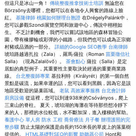
但這只是冰山一角！
傳統整復推拿技術士培訓
無論您在
Börzsöny去哪裡，您都可以在各地令人興奮的路線上臉
紅。
基隆律師
桃園如何辦理台胞證
在DrégelyPalánk中，
您可以參觀Szondi展覽空間和旅遊中心，傳說中栩栩如
生。 不乏計劃機會，我們可以嘗試該地區的森林冒險公
園，帶有橡膠輪或彩彈的小鐵路，但我們也可以成為正宗鄉
村豬或品酒的一部分。
詳細的Google SEO教學
台南律師
琥珀路越過扎拉（Zala），羅馬·薩拉（Roman
苗栗徵信社
Salla）（現為Zalalövő）。
茶會點心
薩拉（Salla）是定
居點的典型例子，其重要性主要取決於經過的重要商業路
線。
台北整復師專業
基拉利特（Királyrét）的第一個自然
景點是碳流，如果幸運的話，您可以看到黑鸛，因為它是該
地區受歡迎的築巢區域。
老鼠
高效家事服務
台北會計師
廚房設備
從這裡，您可以到達938米的Csóványos，爬上
三束山的脊柱。 夏天，琥珀湖的海灘在等待那些想冷靜下
來的人，那裡的水位較低，水不斷加深，進入樓梯的幫助。
養護中心 單人房
防水 工程
喬骨療法
月子餐
辦理護照的完
整步驟
防止太陽的保護是由長約150米長的草皮上的落葉樹
提供的。
HTML基礎對SEO的影響
助聽器公司
Hont和