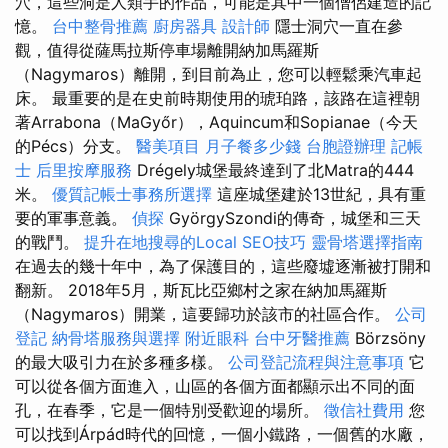
穴，這些洞是人類手的作品，可能是其中一個僧侶建造的記
憶。
台中整骨推薦
廚房器具
設計師
隱士洞穴一直在參
觀，值得從薩馬拉斯停車場離開納加馬羅斯
（Nagymaros）離開，到目前為止，您可以輕鬆乘汽車起
床。 最重要的是在史前時期使用的琥珀路，該路在這裡朝
著Arrabona（MaGyőr），Aquincum和Sopianae（今天
的Pécs）分支。
醫美項目
月子餐多少錢
台胞證辦理
記帳
士
后里按摩服務
Drégely城堡最終達到了北Matra的444
米。
優質記帳士事務所選擇
這座城堡建於13世紀，具有重
要的軍事意義。
偵探
GyörgySzondi的傳奇，城堡和三天
的戰鬥。
提升在地搜尋的Local SEO技巧
靈骨塔選擇指南
在過去的幾十年中，為了保護目的，這些廢墟逐漸被打開和
翻新。 2018年5月，斯瓦比亞鄉村之家在納加馬羅斯
（Nagymaros）開業，這要歸功於該市的社區合作。
公司
登記
納骨塔服務與選擇
附近眼科
台中牙醫推薦
Börzsöny
的最大吸引力在於多種多樣。
公司登記流程與注意事項
它
可以從各個方面進入，山區的各個方面都顯示出不同的面
孔，在春季，它是一個特別受歡迎的場所。
徵信社費用
您
可以找到Árpád時代的回憶，一個小鐵路，一個舊的水廠，