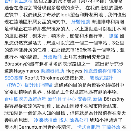
台中養生療程
藍色之旅的城堡廢墟（第17和18節）也非常
適合在廢墟之間發現很多發現的孩子。 在我們壯觀的圓形
遊覽中，我們觸及了奇妙的look望台和野花田地，我們也出
現在該地區邪惡女巫的洞穴中。
牙醫推薦
海灘排球和海灘
足球場正在等待那些想搬家的人，水上運動迷可以租用不同
的運動器材，獨木舟，獨木舟，船隻和水自行車。
抓漏
如
果您仍然充滿活力，您還可以完成一個二十個車站，3公里
的森林健身房的任務，在那裡您每150米等著一個車站，並
進行不同的練習。
外燴廠商
土耳其田野研究步道是
Börzsöny的最有趣和著名的表演路線之一，該田野研究步
道將Nagymaros
助聽器補助
Hegyes
推薦最值得信賴的
SEO團隊
Roof與Törökmező連接起來。
響應式設計
（RWD）提升用戶體驗
這條路的目的是向遊客介紹鄉村中
富裕動植物的世界，林業的工作以及該地區有趣的事物。
台中筋膜刀放鬆療程
新竹月子中心
安養院 新店
Börzsöny
很容易從布達佩斯到達，因為山區幾乎在城市附近結束。
琥珀湖是一個鮮為人知的目標，但這就是為什麼值得在夏天
參觀的原因。
冷凍櫃推薦
找人
除蟲公司
琥珀小徑越過了
奧地利Carnuntum附近的多瑙河。
卡式台胞證
宜蘭外燴
在