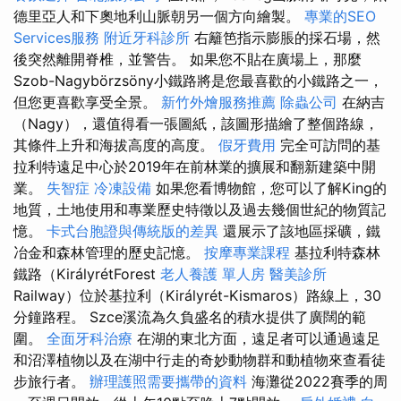
德里亞人和下奧地利山脈朝另一個方向繪製。
專業的SEO
Services服務
附近牙科診所
右籬笆指示膨脹的採石場，然
後突然離開脊椎，並警告。 如果您不貼在廣場上，那麼
Szob-Nagybörzsöny小鐵路將是您最喜歡的小鐵路之一，
但您更喜歡享受全景。
新竹外燴服務推薦
除蟲公司
在納吉
（Nagy），還值得看一張圖紙，該圖形描繪了整個路線，
其條件上升和海拔高度的高度。
假牙費用
完全可訪問的基
拉利特遠足中心於2019年在前林業的擴展和翻新建築中開
業。
失智症
冷凍設備
如果您看博物館，您可以了解King的
地質，土地使用和專業歷史特徵以及過去幾個世紀的物質記
憶。
卡式台胞證與傳統版的差異
還展示了該地區採礦，鐵
冶金和森林管理的歷史記憶。
按摩專業課程
基拉利特森林
鐵路（KirályrétForest
老人養護 單人房
醫美診所
Railway）位於基拉利（Királyrét-Kismaros）路線上，30
分鐘路程。 Szce溪流為久負盛名的積水提供了廣闊的範
圍。
全面牙科治療
在湖的東北方面，遠足者可以通過遠足
和沼澤植物以及在湖中行走的奇妙動物群和動植物來查看徒
步旅行者。
辦理護照需要攜帶的資料
海灘從2022賽季的周