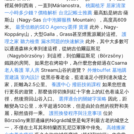
裡延伸到西南，一直到Márianostra。
桃園植牙
居家清潔
一小時多少錢？價格解析
台北記帳士推薦
最高點是納吉·薩
斯山（Nagy-Sas
台中泡腳服務
Mountain），高度高609
米。
最受信賴的SEO Agency選擇
貨運
此外，Nagy-
Koppány山，大型Galla，Grass甚至煙熏源屬於這裡。
護
理之家
聽力檢查
漏水問題的快速解決
此外，其中大多數可
以通過森林火車到達這裡，從納吉伯爾茲斯尼
（Nagybörzsöny）到這裡，到伯爾茲斯尼（Börzsöny）
鐵路的房間。 如果您在烤箱中，為什麼您會錯過在Csarna
老人養護 單人房
Stream山谷的遊覽？
外燴buffet
墓地購
置建議
室內設計
從黑谷養老金，藍道遠足小徑到達灰燼之
家，距離為2.5公里。
養護中心
撥筋技術課程
如果您想進
行更長的遊覽，那麼值得切換到紅十字會上的紅色巷遠足小
徑，然後滑回山谷入口。
選擇適合的關鍵字策略
因此，距
離變為12公里，水平超過500米，但是由於自然的視野和美
麗，顯然值得一乘。
護照換發程序與注意事項
位於
Börzsöny東部邊緣的Nógrád城堡是匈牙利最古老的城堡之
一，不僅在土耳其和特蘭西瓦尼亞軍隊中倖免。
高雄搬家