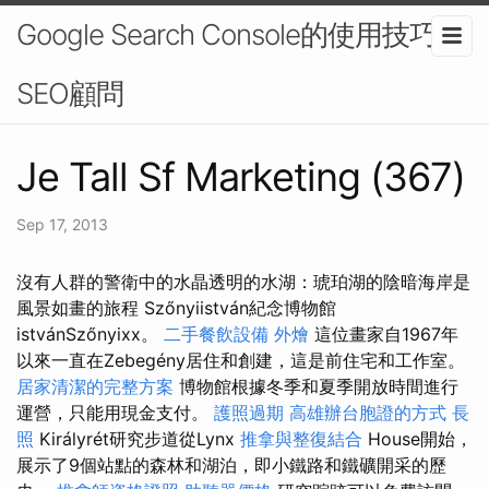
Google Search Console的使用技巧-
SEO顧問
Je Tall Sf Marketing (367)
Sep 17, 2013
沒有人群的警衛中的水晶透明的水湖：琥珀湖的陰暗海岸是
風景如畫的旅程 Szőnyiistván紀念博物館
istvánSzőnyixx。
二手餐飲設備
外燴
這位畫家自1967年
以來一直在Zebegény居住和創建，這是前住宅和工作室。
居家清潔的完整方案
博物館根據冬季和夏季開放時間進行
運營，只能用現金支付。
護照過期
高雄辦台胞證的方式
長
照
Királyrét研究步道從Lynx
推拿與整復結合
House開始，
展示了9個站點的森林和湖泊，即小鐵路和鐵礦開采的歷