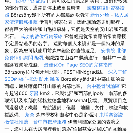
岸。
長照中心
記帳
門票可以在門票之間購買，這對於較短
的部分有效，通常是停止或更長時間。
國際整復師資格證
照
Börzsöny幾乎所有的人都屬於多瑙河
新竹外燴
-
私人居
家清潔服務推薦
伊普利國家公園，因此無論您走到哪裡，
都有巨大的橡樹和山毛櫸森林，它們是天空的安山岩和石板
岩石。
成功的數位行銷策略
它曾經是從常春藤的常春藤授
予定居點邊界的名字。 這對每個人來說都是一個特殊的景
象，因為您可以使用前森林鐵路的遺體遠足。
安養院 北部
免費律師詢問
隆乳
爐鐵路在山谷中繼續進行，但其中一些
鐵路被溪流洗滌。
最佳化On-Page SEO的完整指南
Börzsöny位於匈牙利北部，PEST和Nógrád縣。
深入了解
SEO的核心概念
防水
跳蚤
Börzsöny是北部中部山脈的最
西端，屬於喀爾巴阡山脈的內部地區。
台中整骨討論區
它
有超過600
牙醫
km2，它與北部和西部的ipoly，南部的多
瑙河以及東部的諾格拉德盆地和cserhát接壤。 展覽項目之
間還發現了機器，導航設備，儀器，地圖，文件，標誌和救
援設備。
茶會
森林學校和遊客中心是多瑙河
柬埔寨簽證
徵信社推薦
-
台中市按摩服務
伊普利國家公園的表演之
一，您可以在大房間裡看到題為“伯爾茲索尼居民”的互動展