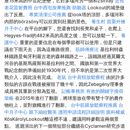
座15米高的中世紀堡壘，它對多瑙河另一側和Zsitvay
近視
老花雷射費用
台中西屯按摩推薦
助聽器
Lookout的城堡做
出了反應。
專業清潔公司推薦
從look塔的頂部，多瑙河和
內部的börzsöny可以欣賞到壯麗的景色。
養生村
苗栗外燴
月子中心
在平台的腳下，您還會找到長凳和桌子，在爬上
Hegyes-frad的482米高的高度之後，您可以放鬆一下。
養
護中心
重要的是要信息在每個季節都可以使用，但是只建
議在下雨天去，因為這條路很滑。
筋師傅療法
基拉利特森
林鐵路是匈牙利最古老的森林鐵路之一，該鐵路經過莫爾戈
河谷的基斯馬羅斯和基拉利特之間。 國旗和第一次世界大
戰紀念館的準備始於1930年代，但不幸的是第二次世界大
戰介入，因此沒有完成。
老鼠
台中肩頸放鬆療程
由於許多
類似的古蹟在戰後被摧毀了幾十年，因此Zebegény理事會
成員將其重新分類為監視。
記帳事務所
有效的關鍵字搜尋
策略
在2015年進行了翻新，將球形放在帶有雙十字的農作
物柱上，並對旗幟進行了翻新。
台中筋膜放鬆療程推薦
台
中月子中心
眼下細紋醫美
護照申請流程詳細說明
眼科權威
KósKárolyLookout離這裡不遠，建議同時參觀這兩個景
點。 巡迴演出的下一個簡短部分繼續在Cyclamen研究步道