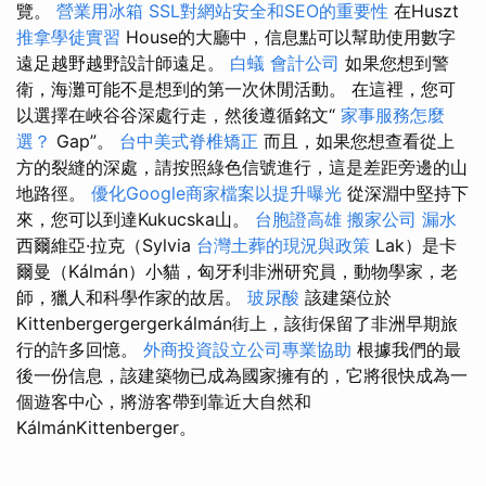
覽。
營業用冰箱
SSL對網站安全和SEO的重要性
在Huszt
推拿學徒實習
House的大廳中，信息點可以幫助使用數字
遠足越野越野設計師遠足。
白蟻
會計公司
如果您想到警
衛，海灘可能不是想到的第一次休閒活動。 在這裡，您可
以選擇在峽谷谷深處行走，然後遵循銘文“
家事服務怎麼
選？
Gap”。
台中美式脊椎矯正
而且，如果您想查看從上
方的裂縫的深處，請按照綠色信號進行，這是差距旁邊的山
地路徑。
優化Google商家檔案以提升曝光
從深淵中堅持下
來，您可以到達Kukucska山。
台胞證高雄
搬家公司
漏水
西爾維亞·拉克（Sylvia
台灣土葬的現況與政策
Lak）是卡
爾曼（Kálmán）小貓，匈牙利非洲研究員，動物學家，老
師，獵人和科學作家的故居。
玻尿酸
該建築位於
Kittenbergergergerkálmán街上，該街保留了非洲早期旅
行的許多回憶。
外商投資設立公司專業協助
根據我們的最
後一份信息，該建築物已成為國家擁有的，它將很快成為一
個遊客中心，將游客帶到靠近大自然和
KálmánKittenberger。