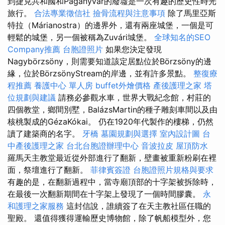
到捷克共和國和Pagányvár的廢墟是一次有趣的歷史性時光
旅行。
合法專業徵信社
撿骨流程與注意事項
除了馬里亞斯
特拉（Márianostra）的邊界外，還有兩座城堡，一個是可
輕鬆的城堡，另一個被稱為Zuvári城堡。
全球知名的SEO
Company推薦
台胞證照片
如果您決定發現
Nagybörzsöny，則需要知道該定居點位於Börzsöny的邊
緣，位於BörzsönyStream的岸邊，並有許多景點。
整復療
程推薦
養護中心 單人房
buffet外燴價格
產後護理之家
塔
位規劃與建議
請務必參觀水車，世界大戰紀念館，村莊的
四個教堂，鄉間別墅，BalázsMartin的種子雕刻車間以及由
核桃製成的GézaKókai。 仍在1920年代製作的樓梯，仍然
讀了建築商的名字。
牙橋
墓園規劃與選擇
室內設計圖
台
中產後護理之家
台北台胞證辦理中心
音波拉皮
屋頂防水
羅馬天主教堂最近從外部進行了翻新，壁畫被重新粉刷在裡
面，祭壇進行了翻新。
菲律賓簽證
台胞證照片規格與要求
有趣的是，在翻新過程中，當寺廟頂部的十字架被拆除時，
在最後一次翻新期間在十字架上發現了一個時間膠囊。
永
和護理之家服務
這封信說，誰續簽了在天主教社區任職的
聖殿。 還值得獲得運輸歷史博物館，除了帆船模型外，您