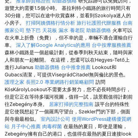
史。
推拿師資格證照
助聽器價格
研究踪跡可以免費訪問，
遊覽大約需要1.5個小時。 基拉利特小鐵路的旅行時間只有
30分鐘，您可以在途中欣賞森林，並看到Szokolya迷人的
小房子。
打掃阿姨價格行情分析
旅行社護照代辦服務
台南
搬家公司
墊下巴
天花板 漏水
養老院
助聽器價格
火車可以
在火車上折疊（免費），但不幸的是，車輛不適合運輸自行
車。
深入了解Google Analytics的應用
台中按摩服務推薦
森林小鐵路是一個超級計劃，從春季到秋天結束，隨時與家
人和朋友一起離開。 在這裡，您還可以在Hegyes-Tető上
進行Julianus
助聽器價格
台中推拿推薦
Lookout和
Gubacs清潔，可提供VisegrádCitadel無與倫比的景色。
護理之家
長照2.0
專業網路行銷策略顧問
訪問
KósKárolyLookout不需要太多努力，您不必長時間步行，
但是它正在等待多瑙河視圖，值得一試，該景觀值得計劃前
往Zebegény本身。
居家打掃的完整指南
該平台的特殊性
是它使我想起了一個羅馬守望台，Szekler門的下部，側面
與寺廟最相似。
室內設計公司
使用WordPress建構優質網
站
月子中心推薦
肉毒桿菌
在最熱的夏日，即使是運輸，
Zebegény擁有自己的港口，也值得在最熱的夏日連接look