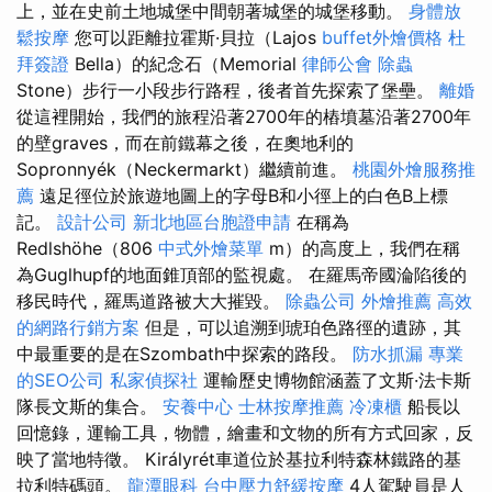
上，並在史前土地城堡中間朝著城堡的城堡移動。
身體放
鬆按摩
您可以距離拉霍斯·貝拉（Lajos
buffet外燴價格
杜
拜簽證
Bella）的紀念石（Memorial
律師公會
除蟲
Stone）步行一小段步行路程，後者首先探索了堡壘。
離婚
從這裡開始，我們的旅程沿著2700年的樁墳墓沿著2700年
的壁graves，而在前鐵幕之後，在奧地利的
Sopronnyék（Neckermarkt）繼續前進。
桃園外燴服務推
薦
遠足徑位於旅遊地圖上的字母B和小徑上的白色B上標
記。
設計公司
新北地區台胞證申請
在稱為
Redlshöhe（806
中式外燴菜單
m）的高度上，我們在稱
為Guglhupf的地面錐頂部的監視處。 在羅馬帝國淪陷後的
移民時代，羅馬道路被大大摧毀。
除蟲公司
外燴推薦
高效
的網路行銷方案
但是，可以追溯到琥珀色路徑的遺跡，其
中最重要的是在Szombath中探索的路段。
防水抓漏
專業
的SEO公司
私家偵探社
運輸歷史博物館涵蓋了文斯·法卡斯
隊長文斯的集合。
安養中心
士林按摩推薦
冷凍櫃
船長以
回憶錄，運輸工具，物體，繪畫和文物的所有方式回家，反
映了當地特徵。 Királyrét車道位於基拉利特森林鐵路的基
拉利特碼頭。
龍潭眼科
台中壓力舒緩按摩
4人駕駛員是人