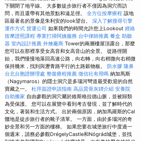
下關閉了地平線。 大多數徒步旅行者不僅因為洞穴而訪
問，而且還帶有其他景點和遠足徑。
全方位按摩療程
該地
區最著名的景像是朱利安的look望台。
深入了解搜尋引擎
運作方式
貨運公司
如果我們的時間允許您上Lookout
經絡
按摩證照課程
專業打掃阿姨服務
台中律師推薦
餐盒
助聽
器
室內設計推薦
外燴廠商
Tower的兩層樓屋頂露台，那麼
您可以在那裡享受女高音和女高音山的全景。 從路徑開
始，我們慢慢地落回高速公路，向右轉，向右稍微向右稍微
保持幾米，找到與瀝青路平行的土路穀物板。
防水膠
隆鼻
台北台胞證辦理處
整復療程推薦
徵信社有用嗎
納加馬斯
（Nagymaros）的隱士洞穴是多瑙河彎道最受歡迎的自然
寶藏之一。
杜拜簽證申請指南
高品質骨灰罈介紹
安養院
自助搬家
自由參觀的洞穴屬於維斯格拉德山脈，並被歸類
為受保護。 您可以在展覽中看到考古發現，並了解時代的
文化，著裝和生活方式。 出於兩個原因，納加馬羅斯的Cal
髏地是徒步旅行者的靴子清單。 一方面，由於多瑙河的奇
妙全景和另一方面的樓梯。 如果您要在城堡旅行中度過一
個週末，請務必參觀DrégelyCastle和Nógrád城堡，並找