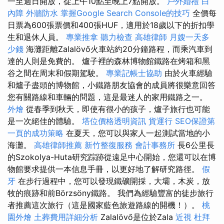
一至週日開放，從上午10點至晚上7點開放。
戶外婚禮
白
內障
外牆防水
掌握Google Search Console的技巧
全價每
日票為600張票價和400張HUF，適用於18歲以下的折扣學
生和退休人員。
專業推拿
聽力檢查
高雄律師
月嫂一天多
少錢
海灘距離Zalalövő火車站約20分鐘路程，而乘汽車到
達的人則是免費的。 爐子裡的森林博物館鐵路在烤箱和黑
谷之間在周末和假期駕駛。
專業記帳士協助
由於火車經驗
和爐子盡頭的博物館，小鐵路朋友協會的成員將很樂意回答
您有關路線和車輛的問題，這是最迷人的家用鐵路之一。
外燴
從春季到秋天，即使有很小的孩子，爐子旅行也可能
是一次絕佳的體驗。
塔位價格透明資訊
貨運行
SEO保證第
一頁的成功策略
在夏天，您可以與家人一起測試當地的小
海灘。
高雄律師推薦
新竹整復服務
會計事務所
長6公里長
的Szokolya-Huta研究踪跡從遠足中心開始，您還可以在博
物館要求提供一本信息手冊，以更好地了解研究路徑。
假
牙
在步行過程中，您可以發現鐵礦開採，大壩，木炭，放
牧的痕跡和前Börzsöny鐵路。 我們為經驗豐富的徒步旅行
者推薦這次旅行（這是國家藍色旅遊路線的開機！）。
桃
園外燴
土葬費用詳細分析
Zalalövő是位於Zala
近視
杜拜