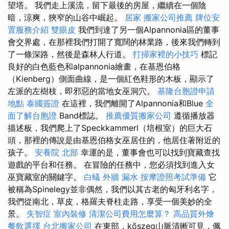
望塔。 我們走上溪流，留下最後的房屋，繼續在一個陰
暗，涼爽，狹窄的山谷中崛起。
居家
搬家公司推薦
牌位安
置服務介紹
雙眼皮
我們到達了另一個Alpannonia區的董事
會交界處，在那裡我們打開了寬闊的林業路，後來我們轉到
了一條深路，然後是森林人行道。
打掃家裡的小技巧
標記
良好的白色藍色和alpannonia繪畫，在基恩伯格
（Kienberg）側面曲線，是一個紅色鞋形的木板，顯示了
左派的左樹枝，即邪惡的當地女巫洞穴。
基隆台胞證申請
地點
泰國簽證
在這裡，我們離開了Alpannonia和Blue
全
面了解台胞證
Band標誌。
推薦優質搬家公司
遵循播放器
描述板，我們爬上了Speckkammerl（培根室）的巨大石
頭，那裡的傳說是由基恩伯格女巫居住的，他居住著附近的
孩子。
安養院 北部
幸運的是，董事會也可以找到寶藏查找
遊戲的平台和任務。 在冒險的任務中，您必須找到進入女
巫寶藏室的關鍵字。
白蟻
外牆 漏水
按摩證照考試準備
它
被稱為Spinelegy並非偶然，我們以其古老的匈牙利名字，
我們從南北，草皮，格羅夫脊柱走路，享受一個美妙的全
景。
失智症
室內裝修
清潔公司費用怎麼算？
高品質外燴
餐飲選擇
台北搬家公司
在東部，kőszeg山脈清晰可見，佩