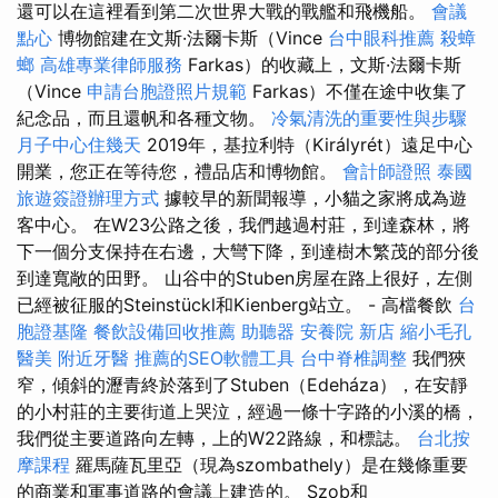
還可以在這裡看到第二次世界大戰的戰艦和飛機船。
會議
點心
博物館建在文斯·法爾卡斯（Vince
台中眼科推薦
殺蟑
螂
高雄專業律師服務
Farkas）的收藏上，文斯·法爾卡斯
（Vince
申請台胞證照片規範
Farkas）不僅在途中收集了
紀念品，而且還帆和各種文物。
冷氣清洗的重要性與步驟
月子中心住幾天
2019年，基拉利特（Királyrét）遠足中心
開業，您正在等待您，禮品店和博物館。
會計師證照
泰國
旅遊簽證辦理方式
據較早的新聞報導，小貓之家將成為遊
客中心。 在W23公路之後，我們越過村莊，到達森林，將
下一個分支保持在右邊，大彎下降，到達樹木繁茂的部分後
到達寬敞的田野。 山谷中的Stuben房屋在路上很好，左側
已經被征服的Steinstückl和Kienberg站立。 - 高檔餐飲
台
胞證基隆
餐飲設備回收推薦
助聽器
安養院 新店
縮小毛孔
醫美
附近牙醫
推薦的SEO軟體工具
台中脊椎調整
我們狹
窄，傾斜的瀝青終於落到了Stuben（Edeháza），在安靜
的小村莊的主要街道上哭泣，經過一條十字路的小溪的橋，
我們從主要道路向左轉，上的W22路線，和標誌。
台北按
摩課程
羅馬薩瓦里亞（現為szombathely）是在幾條重要
的商業和軍事道路的會議上建造的。 Szob和