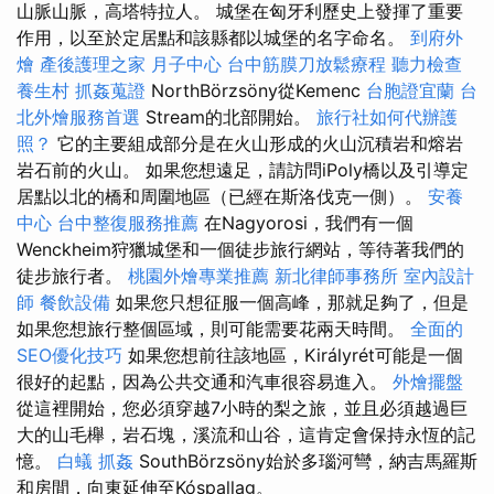
山脈山脈，高塔特拉人。 城堡在匈牙利歷史上發揮了重要
作用，以至於定居點和該縣都以城堡的名字命名。
到府外
燴
產後護理之家 月子中心
台中筋膜刀放鬆療程
聽力檢查
養生村
抓姦蒐證
NorthBörzsöny從Kemenc
台胞證宜蘭
台
北外燴服務首選
Stream的北部開始。
旅行社如何代辦護
照？
它的主要組成部分是在火山形成的火山沉積岩和熔岩
岩石前的火山。 如果您想遠足，請訪問iPoly橋以及引導定
居點以北的橋和周圍地區（已經在斯洛伐克一側）。
安養
中心
台中整復服務推薦
在Nagyorosi，我們有一個
Wenckheim狩獵城堡和一個徒步旅行網站，等待著我們的
徒步旅行者。
桃園外燴專業推薦
新北律師事務所
室內設計
師
餐飲設備
如果您只想征服一個高峰，那就足夠了，但是
如果您想旅行整個區域，則可能需要花兩天時間。
全面的
SEO優化技巧
如果您想前往該地區，Királyrét可能是一個
很好的起點，因為公共交通和汽車很容易進入。
外燴擺盤
從這裡開始，您必須穿越7小時的梨之旅，並且必須越過巨
大的山毛櫸，岩石塊，溪流和山谷，這肯定會保持永恆的記
憶。
白蟻
抓姦
SouthBörzsöny始於多瑙河彎，納吉馬羅斯
和房間，向東延伸至Kóspallag。