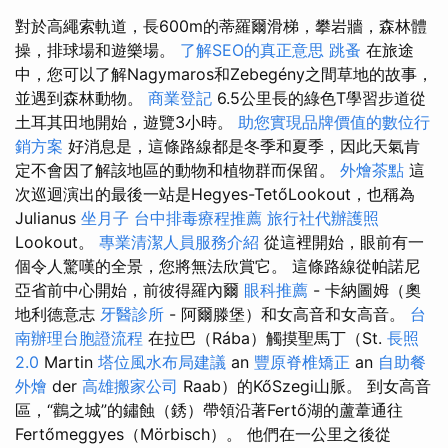
對於高繩索軌道，長600m的蒂羅爾滑梯，攀岩牆，森林體
操，排球場和遊樂場。
了解SEO的真正意思
跳蚤
在旅途
中，您可以了解Nagymaros和Zebegény之間草地的故事，
並遇到森林動物。
商業登記
6.5公里長的綠色T學習步道從
土耳其田地開始，遊覽3小時。
助您實現品牌價值的數位行
銷方案
好消息是，這條路線都是冬季和夏季，因此天氣肯
定不會因了解該地區的動物和植物群而保留。
外燴茶點
這
次巡迴演出的最後一站是Hegyes-TetőLookout，也稱為
Julianus
坐月子
台中排毒療程推薦
旅行社代辦護照
Lookout。
專業清潔人員服務介紹
從這裡開始，眼前有一
個令人驚嘆的全景，您將無法欣賞它。 這條路線從帕諾尼
亞省前中心開始，前彼得羅內爾
眼科推薦
- 卡納圖姆（奧
地利德意志
牙醫診所
- 阿爾滕堡）和女高音和女高音。
台
南辦理台胞證流程
在拉巴（Rába）觸摸聖馬丁（St.
長照
2.0
Martin
塔位風水布局建議
an
豐原脊椎矯正
an
自助餐
外燴
der
高雄搬家公司
Raab）的KőSzegi山脈。 到女高音
區，“鸛之城”的鏽蝕（銹）帶領沿著Fertő湖的蘆葦通往
Fertőmeggyes（Mörbisch）。 他們在一公里之後從