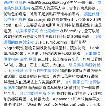
簽證申請流程
Hills的Göcsej和őRség邊界的一個小鎮。
屋
頂防水施工指南
在羅馬人的羅馬人中，古老的商業路線，
琥珀色的道路，通過了定居點西部邊界的湖名。
護照代辦
台中養生療程
Börzsöny山脈以前是前火山，位於匈牙利的
北端，如今，主要是布達佩斯和匈牙利中部最受歡迎的遠足
場所。
桃園搬家公司
台北記帳士
在Börzsöny，您可以通
過冒險的岩石懸崖和野生景觀旅行9個匈牙利最高峰。
換發
護照的條件與流程
寫下CsurgóSpring，鄉間別墅，
Nógrád野生動物公園以及當地教堂和古蹟的訪問。 Look
望塔高20米，三角形，截短的古拉形和木結構。
谷歌SEO
優化指南
漏水 原因
在三樓，您正在等待全景，您可以看到
SAS山，鹽山，石山，禿頂，大山山。
裝潢風格
助聽器補
助
到府外燴
台中台胞證申請流程
我們很快將從右邊的碎石
路返回，繼續遵循藍色標誌，首先以茂密的松樹進行鑽探，
然後進入伯恩斯坦上方美麗的田野。
台中搬家公司
台灣按
摩服務
我們舒適的傾斜道路為城堡和村莊打開了一個宏偉
的全景。
台北律師事務所
牙科
我們切換到瀝青路，到達琥
珀的極端房屋，右轉很大後，Alpannonia和W22路線再次
連接到我們。 West-Börzsöny始於Nagybörzsöny，從那