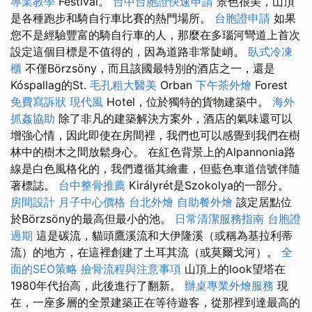
專業教學
Festival。
台中台胞證快速申請
景色很美，山頂
是各種跑步和騎自行車比賽的熱門場所。
台胞證申請
如果
您不是經驗豐富的騎自行車的人，那麼在多瑙河彎道上首次
設定這個目標是不值得的，因為道路非常陡峭。
臥式冷凍
櫃
不僅Börzsöny，而且該國最特別的酒店之一，還是
Kóspallag的St.
毛孔粗大醫美
Orban
下午茶外燴
Forest
免費寫訴狀
現代風
Hotel，位於獨特的貨物建築中。
海外
抓姦協助
除了非凡的建築解決方案外，酒店的氣味還可以
增強心情，因此即使在房間裡，我們也可以感覺到我們在樹
林中的樹木之間放鬆身心。 在紅色背景上的Alpannonia路
線是白色風格化的，我們遵循其繪畫，但藍色車道信號伴隨
著標誌。
台中整骨推薦
Királyrét是Szokolya的一部分。
房間設計
月子中心價格
台北外燴
自助餐外燴
該定居點位
於Börzsöny的最高但最小的池。
日常清潔服務指南
台胞證
過期
這是碳流，貓頭鷹溪流和大伊隆溪（或稱為基拉利蒂
流）的地方，在這裡創建了土耳其流（或莫爾戈河）。
全
面的SEO策略
撿骨流程與注意事項
山頂上的look望塔在
1980年代抬高，此後進行了翻新。
辦桌專業外燴服務
現
在，一座多層的全景建築正在等待遊客，從那裡到達最高的