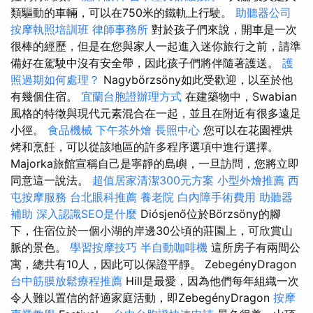
類驅動的車輛，可以在750米的鐵軌上行駛。
助聽器公司
按摩執照培訓班
律師事務所
對於孩子們來說，開車是一次
很棒的經歷，但是在您與家人一起進入迷你旅行之前，請準
備好在駕駛中沒有安全帶，因此孩子們將伴隨著護送。
護
照過期如何處理？
Nagybörzsöny如此受歡迎，以至於他
有幾個住宿。
宜蘭台胞證辦理方式
在建築物中，Swabian
風格的特徵與現代元素混合在一起，並且在附近有很多遠足
小徑。
食品機械
下午茶外燴
長照中心
您可以在花園裡烘
烤和烹飪，可以從該地區的許多程序選項中進行選擇。
Majorka旅館宣稱自己是寧靜的島嶼，一旦訪問，您將立即
同意這一說法。
超值居家清潔300元方案
小型外燴推薦
西
屯按摩服務
台北眼科推薦
養老院
白內障手術費用
助聽器
補助
深入認識SEO是什麼
Diósjenő位於Börzsöny的腳
下，住宿位於一個小湖的岸邊30公頃的莊園上，可欣賞山
脈的景色。
學習按摩技巧
半自動咖啡機
這所房子有兩間公
寓，總共有10人，因此可以保證平靜。 ZebegényDragon
台中筋膜放鬆療程推薦
Hill是最愛，因為他們每年組織一次
令人難以置信的舒適家庭活動，即ZebegényDragon
按摩