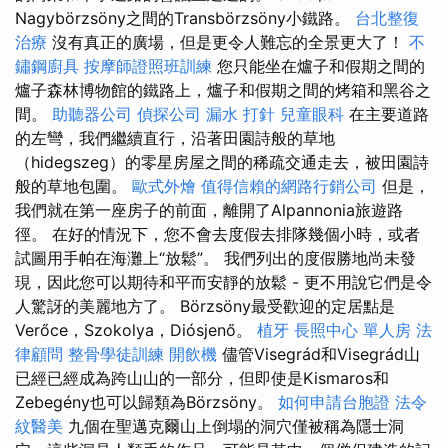
Nagybörzsöny之間的Transbörzsöny小鐵路。
台北整復
治療
沒有真正的廣場，但是更令人難忘的全景更大了！
不
鏽鋼廚具
按摩師證照班訓練
您只能坐在爐子和假期之間的
爐子森林博物館的鐵路上，爐子和假期之間的烤箱和黑谷之
間。
助聽器公司
偵探公司
漏水 打針
兒童眼科
在主要道路
的左彎，我們繼續直行，沿著田園詩般的草地
（hidegszeg）的零星房屋之間的稀疏交通走去，被田園詩
般的草地包圍。
歐式外燴
值得信賴的網路行銷公司
但是，
我們就在第一座房子的前面，離開了Alpannonia旅遊路
徑。 在好的情況下，您不會去度假去排隊幾個小時，或者
試圖用手帕在海灘上“放鬆”。 我們列出的度假勝地尚未發
現，因此您可以期待和平而安靜的放鬆 - 更不用說它們是令
人驚訝的美麗地方了。 Börzsöny最受歡迎的定居點是
Verőce，Szokolya，Diósjenő。
植牙
長照中心 單人房
法
律顧問
整骨學徒訓練
開飲機
儘管Visegrád和Visegrád山
已經已經成為跨山山的一部分，但即使是Kismaros和
Zebegény也可以歸類為Börzsöny。
如何申請台胞證
法令
紋醫美
九個在聖邁克爾山上倒塌的洞穴僅被稱為隱士洞