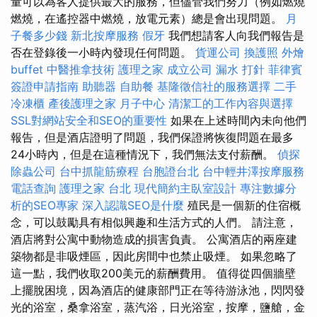
量可以為客人提供最大的服務，但儘管我們努力（例如燃燒
燃燒，在遙控器中燃燒，放電元素）總是會出現問題。
月
子餐多少錢
新北按摩服務
假牙
我們想請客人向我們報告是
否在登錄後一小時內發現任何問題。
貨運公司
換護照
外燴
buffet
中醫推拿技術
護理之家
成立公司
漏水 打針
菲律賓
簽證申請指南
助聽器
自助餐
基隆徵信社的服務選擇
二手
冷凍櫃
產後護理之家 月子中心
清潔工的工作內容與選擇
SSL對網站安全和SEO的重要性
如果在上述時間內未向他們
報告，但是酒店證明了問題，我們保證將恢復問題在最多
24小時內，但是在這種情況下，我們無法支付薪酬。
偵探
除蟲公司
台中抓龍筋療程
台胞證台北
台中輕井澤按摩服務
電話查詢
護理之家 台北
現代簡約主臥室設計
專注數據分
析的SEO專家
深入認識SEO是什麼
殖民是一個新的住宿概
念，可以鼓勵具有相似興趣和生活方式的人們。 請注意，
酒店將對公寓中動物造成的損害負責。 公寓酒店的兩座建
築物都是非吸煙區，因此房間中也禁止吸煙。 如果忽略了
這一點，我們收取200美元的薪酬費用。 值得從四個牆壁
上擺脫困境，因為酒店的健康部門正在等待游泳池，閃閃發
光的浴室，桑拿浴室，蒸汽浴，日光浴室，按摩，鹽艙，金