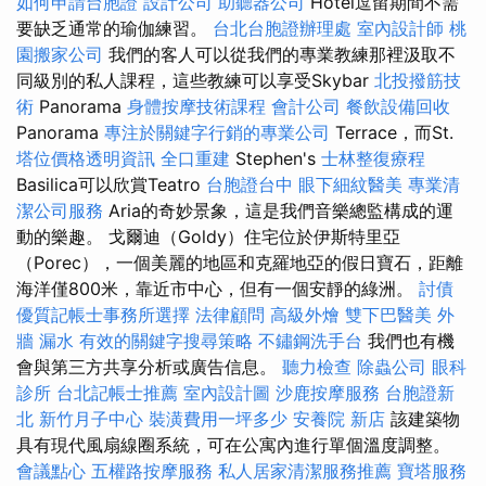
如何申請台胞證
設計公司
助聽器公司
Hotel逗留期間不需
要缺乏通常的瑜伽練習。
台北台胞證辦理處
室內設計師
桃
園搬家公司
我們的客人可以從我們的專業教練那裡汲取不
同級別的私人課程，這些教練可以享受Skybar
北投撥筋技
術
Panorama
身體按摩技術課程
會計公司
餐飲設備回收
Panorama
專注於關鍵字行銷的專業公司
Terrace，而St.
塔位價格透明資訊
全口重建
Stephen's
士林整復療程
Basilica可以欣賞Teatro
台胞證台中
眼下細紋醫美
專業清
潔公司服務
Aria的奇妙景象，這是我們音樂總監構成的運
動的樂趣。 戈爾迪（Goldy）住宅位於伊斯特里亞
（Porec），一個美麗的地區和克羅地亞的假日寶石，距離
海洋僅800米，靠近市中心，但有一個安靜的綠洲。
討債
優質記帳士事務所選擇
法律顧問
高級外燴
雙下巴醫美
外
牆 漏水
有效的關鍵字搜尋策略
不鏽鋼洗手台
我們也有機
會與第三方共享分析或廣告信息。
聽力檢查
除蟲公司
眼科
診所
台北記帳士推薦
室內設計圖
沙鹿按摩服務
台胞證新
北
新竹月子中心
裝潢費用一坪多少
安養院 新店
該建築物
具有現代風扇線圈系統，可在公寓內進行單個溫度調整。
會議點心
五權路按摩服務
私人居家清潔服務推薦
寶塔服務