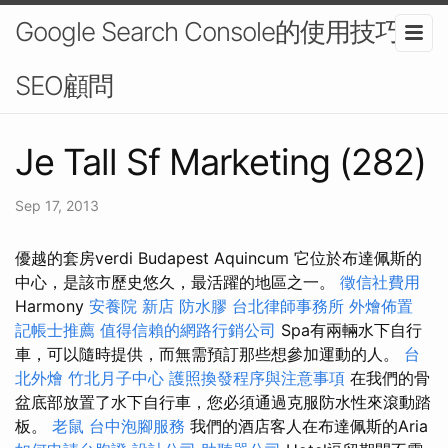
Google Search Console的使用技巧-
SEO顧問
Je Tall Sf Marketing (282)
Sep 17, 2013
優越的套房verdi Budapest Aquincum 它位於布達佩斯的
中心，是該市歷史悠久，最活躍的地區之一。
徵信社費用
Harmony
安養院 新店
防水膠
台北律師事務所
外燴佈置
記帳士推薦
值得信賴的網路行銷公司
Spa有兩輛水下自行
車，可以隨時提供，而無需預訂那些想參加運動的人。
台
北外燴
竹北月子中心
護照換發程序與注意事項
在我們的骨
盆底部放置了水下自行車，您必須通過克服防水性來滾動踏
板。
老鼠
台中泡腳服務
我們的酒店客人在布達佩斯的Aria