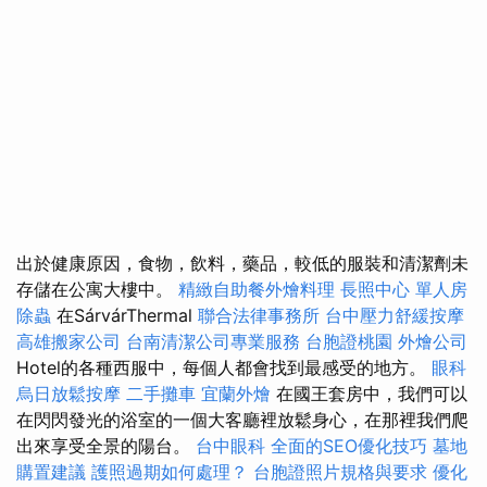
出於健康原因，食物，飲料，藥品，較低的服裝和清潔劑未
存儲在公寓大樓中。
精緻自助餐外燴料理
長照中心 單人房
除蟲
在SárvárThermal
聯合法律事務所
台中壓力舒緩按摩
高雄搬家公司
台南清潔公司專業服務
台胞證桃園
外燴公司
Hotel的各種西服中，每個人都會找到最感受的地方。
眼科
烏日放鬆按摩
二手攤車
宜蘭外燴
在國王套房中，我們可以
在閃閃發光的浴室的一個大客廳裡放鬆身心，在那裡我們爬
出來享受全景的陽台。
台中眼科
全面的SEO優化技巧
墓地
購置建議
護照過期如何處理？
台胞證照片規格與要求
優化