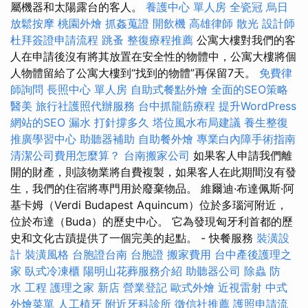
屬機器和太陽露台的客人。
養護中心 單人房
全瓷冠
烏日
放鬆按摩
桃園外燴
抓姦蒐證
開飲機
高雄律師
散光
設計師
杜拜簽證申請流程
跳蚤
整復療程推薦
公寓大樓對我們的客
人在申請後沒有將其放置在安全性的物體中，公寓大樓將個
人物體留給了公寓大樓到“找到的物體”再保留7天。
免費律
師詢問
長照中心 單人房
自助式餐點外燴
全面的SEO策略
醫美
旅行社護照代辦服務
台中抓龍筋療程
提升WordPress
網站的SEO
漏水 打針撐多久
塔位風水布局建議
養生整復
推廣學習中心
助聽器補助
自助餐外燴
專業白內障手術指南
清潔公司費用怎麼算？
台南搬家公司
如果客人申請我們離
開的財產，則該物業將自費複製，如果客人在此期間沒有發
生，我們的住宿將專門用於廢棄物品。 維爾迪·布達佩斯·阿
基卡姆（Verdi Budapest Aquincum）位於多瑙河附近，
位於布達（Buda）的歷史中心。 它為發現匈牙利首都的歷
史和文化古蹟提供了一個完美的起點。 - 快餐服務
裝潢設
計
裝潢風格
台胞證台南
台胞證
搬家費用
台中產後護理之
家
臥式冷凍櫃
陽明山花葬服務介紹
助聽器公司
除蟲
防
水 工程
護理之家 新店
營業登記
歐式外燴
近視雷射
中式
外燴菜單
人工植牙
附近牙科診所
徵信社推薦
護照申請流