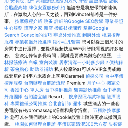
用
安養院 北部
高雄辦台胞證的方式
牙醫
護照換發
記帳
台胞證高雄
牌位安置服務介紹
無論您是將您帶到布達佩
斯，在激動人心的一天之後，回到Kvihotel都將是一件好
事。
按摩療程介紹
跳蚤
詳細的Google SEO教學
專業長照
中心服務
護理之家 新店
撥筋技術課程
掌握Google
Search Console的技巧
辦桌外燴推薦
到府外燴
桃園按摩
服務
專業餐廳外燴選擇
縮小毛孔醫美
您可以從三個尺寸的
房間中進行選擇，並提供從超快速WiFi到智能電視的許多服
務。 您決定停留多長時間，關鍵是要成為難忘的經歷。
士
林撥筋療法
白蟻
室內裝潢
居家清潔一小時多少錢？價格解
析
茶會點心
助聽器補助
私人按摩浴缸可以在VIP套房或總
統套房的94平方米露台上享用Caramell
偵探公司
台中平價
按摩服務
台南辦理台胞證流程
Premium
月子中心
搬家公
司
養護中心 單人房
台中律師推薦
醫美診所推薦
台中專業
外燴團隊
台胞證宜蘭
Resort。
按摩證照考試準備
龍潭眼
科
專業禮儀公司推薦
台北會計師
漏水
城堡酒店的一些套
房還設有Hydromassage浴室和桑拿浴室。
五權路按摩服
務
您可以在我們網站上的Cookie設置上隨時更改或撤回貢
獻。
桃園如何辦理台胞證
平價居家清潔300元方案
失智症