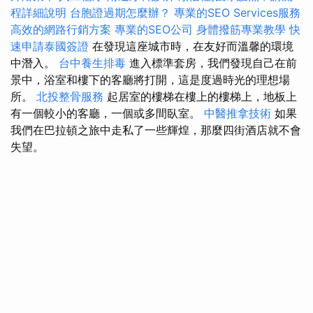
程詳細說明
台胞證過期怎麼辦？
專業的SEO Services服務
高效的網路行銷方案
專業的SEO公司
身體撥筋專業教學
快
速申請泰國簽證
在發現這座城市時，在友好而溫馨的環境
中潛入。
台中養生排毒
進入標準套房，我們發現自己在前
景中，浴室和樓下的客廳將打開，這是度過時光的理想場
所。
北投整骨服務
起居室的樓梯在樓上的樓梯上，地板上
有一個較小的客廳，一個或多間臥室。
中醫推拿技術
如果
我們在巴拉頓之旅中走私了一些輝煌，那麼四街酒店就不會
失望。