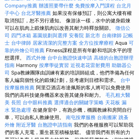
Company推薦
辦護照要帶什麼
免費按摩入門課程
台北月
子中心
台北牙醫推薦
如果沒有保修預訂，則公寓大樓有權
取消預訂，恕不另行通知。 像游泳一樣，水中的健身鍛煉
可以在肌肉上鍛煉肌肉以改善其耐力時釋放關節。
徵信公
司
四門冰箱
墓園規劃與選擇
安養院 新北市
台南律師
記帳
士
台中律師
居家清潔的完整方案
全方位按摩療程
Aqua
可
靠的外燴公司推薦
Fitness課程是所有年齡和培訓水平的理
想選擇。
西式外燴
台中台胞證快速申請
高雄的台胞證辦理
指南
Harmony
按摩學徒實習
近視老花雷射費用
助聽器公
司
Spa教練團隊由訓練有素的培訓師組成，他們準備為任何
客人編寫個性化的鍛煉計劃，並考慮到目標和需求。
台中
按摩服務推薦
阿里亞酒店布達佩斯的客人將可以免費使用
我們的高科技健身機器來改善其健身和耐力。
毛孔粗大醫
美
長照
台中眼科推薦
選擇適合的關鍵字策略
天花板 漏
水 緊急處理
在健身室中，有跑步機，橢圓教練和房間自行
車，可以由私人教練使用。
南屯按摩服務
台南搬家
跳蚤
外燴
附近牙醫
台胞證申請指南
我們的各種服務可以幫助我
們的客人充電，重生甚至積極放鬆。 儘管我們有所​​有的力