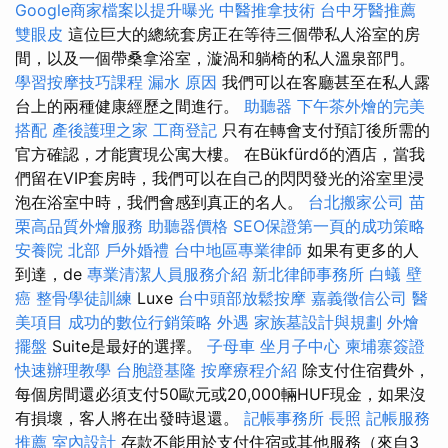
Google商家檔案以提升曝光
中醫推拿技術
台中牙醫推薦
雙眼皮
這位巨大的總統套房正在等待三個帶私人浴室的房
間，以及一個帶桑拿浴室，漩渦和躺椅的私人溫泉部門。
學習按摩技巧課程
漏水 原因
我們可以在客廳甚至在私人露
台上的兩種健康經歷之間進行。
助聽器
下午茶外燴的完美
搭配
產後護理之家
工商登記
只有在轉會支付預訂後所需的
官方確認，才能實現公寓大樓。 在Bükfürdő的酒店，當我
們留在VIP套房時，我們可以在自己的閃閃發光的浴室里浸
泡在浴室中時，我們會感到真正的名人。
台北搬家公司
苗
栗高品質外燴服務
助聽器價格
SEO保證第一頁的成功策略
安養院 北部
戶外婚禮
台中地區專業律師
如果有更多的人
到達，de
專業清潔人員服務介紹
新北律師事務所
白蟻
壁
癌
整骨學徒訓練
Luxe
台中頭部放鬆按摩
嘉義徵信公司
醫
美項目
成功的數位行銷策略
外遇
家族墓設計與規劃
外燴
擺盤
Suite是最好的選擇。
子母車
坐月子中心
柬埔寨簽證
快速辦理教學
台胞證基隆
按摩療程介紹
除支付住宿費外，
每個房間還必須支付50歐元或20,000輛HUF現金，如果沒
有損壞，客人將在出發時退還。
記帳事務所
長照
記帳服務
推薦
室內設計
存款不能用於支付住宿或其他服務（來自3