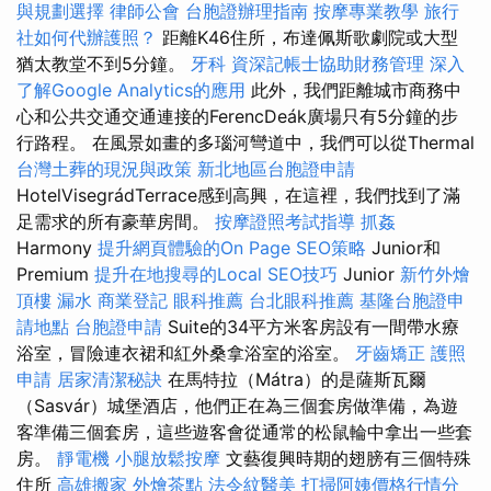
與規劃選擇
律師公會
台胞證辦理指南
按摩專業教學
旅行
社如何代辦護照？
距離K46住所，布達佩斯歌劇院或大型
猶太教堂不到5分鐘。
牙科
資深記帳士協助財務管理
深入
了解Google Analytics的應用
此外，我們距離城市商務中
心和公共交通交通連接的FerencDeák廣場只有5分鐘的步
行路程。 在風景如畫的多瑙河彎道中，我們可以從Thermal
台灣土葬的現況與政策
新北地區台胞證申請
HotelVisegrádTerrace感到高興，在這裡，我們找到了滿
足需求的所有豪華房間。
按摩證照考試指導
抓姦
Harmony
提升網頁體驗的On Page SEO策略
Junior和
Premium
提升在地搜尋的Local SEO技巧
Junior
新竹外燴
頂樓 漏水
商業登記
眼科推薦
台北眼科推薦
基隆台胞證申
請地點
台胞證申請
Suite的34平方米客房設有一間帶水療
浴室，冒險連衣裙和紅外桑拿浴室的浴室。
牙齒矯正
護照
申請
居家清潔秘訣
在馬特拉（Mátra）的是薩斯瓦爾
（Sasvár）城堡酒店，他們正在為三個套房做準備，為遊
客準備三個套房，這些遊客會從通常的松鼠輪中拿出一些套
房。
靜電機
小腿放鬆按摩
文藝復興時期的翅膀有三個特殊
住所
高雄搬家
外燴茶點
法令紋醫美
打掃阿姨價格行情分