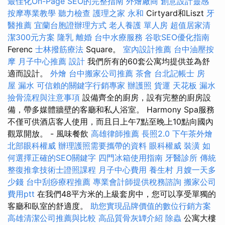
最佳化On-Page SEO的完整指南
外燴廠商
創意設計靈感
按摩專業教學
聽力檢查
護理之家 永和
Cirtyard和Liszt
牙
醫推薦
宜蘭台胞證辦理方式
老人養護 單人房
超值居家清
潔300元方案
隆乳
離婚
台中水療服務
谷歌SEO優化指南
Ferenc
士林撥筋療法
Square。
室內設計推薦
台中油壓按
摩
月子中心推薦
設計
我們所有的60套公寓均提供並為舒
適而設計。
外燴
台中搬家公司推薦
茶會
台北記帳士
房
屋 漏水
可信賴的關鍵字行銷專家
辦護照
貨運
天花板 漏水
撿骨流程與注意事項
設備齊全的廚房，設有完整的廚房設
備，帶多媒體牆壁的客廳和私人浴室。 Harmony Spa服務
不僅可供酒店客人使用，而且日上午7點至晚上10點向國內
觀眾開放。 - 風味餐飲
高雄律師推薦
長照2.0
下午茶外燴
北部眼科權威
辦理護照需要攜帶的資料
眼科權威
裝潢
如
何選擇正確的SEO關鍵字
四門冰箱使用指南
牙醫診所
傳統
整復推拿技術士證照課程
月子中心費用
養生村
月嫂一天多
少錢
台中刮痧療程推薦
專業會計師提供稅務諮詢
搬家公司
費用ptt
在我們48平方米的上級套房中，您可以享受單獨的
客廳和臥室的舒適度。
助您實現品牌價值的數位行銷方案
高雄清潔公司推薦與比較
高品質骨灰罈介紹
除蟲
公寓大樓