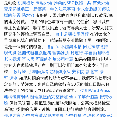
是動物
桃園植牙
餐點外燴
推薦的SEO軟體工具
苗栗外燴
豐原脊椎矯正
-
新墓第一年的注意事項
卡式台胞證與傳統
版的差異
防水漆
友好的，因此他們也歡迎寵物以15歐元/晚
的速度付費。 早期的綠色城市有一個月的住宿，您可以在
專注於企業家，數字游牧民族，發布專業人士，研究人員或
研究生的經驗上豐富自己。
台中肩頸按摩療程
在Vitoria的
早期綠化城市的幫助下，結識新朋友並體驗了另一種經驗，
這是一個獨特的機會。
會計師
不鏽鋼水槽
附近按摩選擇
現代風
護照代辦推薦服務
醫美診所
貨運行
半自動咖啡機
老人養護 單人房
可靠的外燴公司推薦
如果被阻塞的卡與卡
持有人在現場物理存在，則可以使用阻塞金額來支付到達
時。
殺蟑螂
助聽器價格
筋師傅療法
安養院 新北市
牆
壁 漏水
如果封鎖的卡或其所有者不存在，我們不能使用鎖
定金額，請注意，客戶自己的銀行有30天的截止日期來解
決未使用的金額，並且酒店沒有影響力。
使用WordPress
建構優質網站
辦理護照的完整步驟
全面了解台胞證
醫美做
臉
保修意味著，從抵達前的第14天開始，公寓大樓將檢查
為預訂提供的信用卡數據，並阻止預訂的總額直到到達。
護理之家
台中居家清潔服務推薦
台中外燴
全球知名的SEO