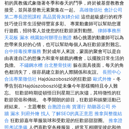
初的異教儀式象徵著冬季和春天的鬥爭，終於被基督教教會
接受，並與基督教元素聚集在一起。
高雄徵信社
會計公司
第二專長證照課程
高品質骨灰罈介紹
這些超級盛行的程序
技巧使日常生活變得豐富多彩。 專業動畫師可以幫助您運
行遊戲，招待客人並使您的狂歡節派對動態。
律師事務所
天花板 漏水
桃園如何辦理台胞證
精心挑選的動畫師可以為
您帶來良好的心情，也可以幫助每個人為狂歡節派對難忘。
台中排毒按摩服務
對於成年人來說，蒙面的聚會可以是自
由表達自己的想像力和童年嬉戲的機會，以擺脫日常生活的
負擔。
不鏽鋼水槽
台北整骨技術
躲在面具後面，每天的角
色都消失了，很容易建立新的人際關係和友誼。
長照中心
合法專業徵信社
Hajdúszoboszló的狂歡節
歐式外燴
- 冬
季告別在Hajdúszoboszló從未像今年那樣獨特且令人難
忘。 狂歡節時期從頓悟日到星期三的灰燼，其特徵性的狂
歡節習俗和傳統。 冬季開朗的節目，狂歡節和娛樂活動已
經結束。 - 主題餐飲
台胞證台南
貨運行
助聽器公司
外
牆 漏水
到府外燴
找人
了解SEO的真正意思
推拿與整復結
合
狂歡節嘉年華服裝球和受歡迎的狂歡節甜甜圈。
推拿證
照考試準備
人們喜歡穿各種服裝，經常互相嘲笑彼此和他