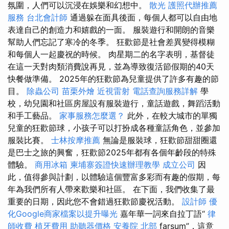
氛圍，人們可以沉浸在娛樂和幻想中。
散光
護照代辦推薦
服務
台北會計師
通過躲在面具後面，每個人都可以自由地
表達自己的創造力和嬉戲的一面。 服裝遊行和開朗的音樂
幫助人們忘記了寒冷的冬季。 狂歡節是社會差異變得模糊
和每個人一起慶祝的時候。 肉星期二的名字表明，基督徒
在這一天對肉類消費說再見，並為導致復活節假期的40天
快餐做準備。 2025年的狂歡節為兒童提供了許多有趣的節
目。
除蟲公司
苗栗外燴
近視雷射
電話查詢服務詳解
學
校，幼兒園和社區房屋設有服裝遊行，童話遊戲，舞蹈活動
和手工藝品。
家事服務怎麼選？
此外，在較大城市的單獨
兒童的狂歡節球，小孩子可以打扮成各種童話角色，並參加
服裝比賽。
士林按摩推薦
無論是服裝球，狂歡節甜甜圈還
是巴士之旅的興奮，狂歡節2025年都有各個年齡段的特殊
體驗。
商用冰箱
柬埔寨簽證快速辦理教學
成立公司
因
此，值得參與計劃，以體驗這個豐富多彩而有趣的假期，每
年為我們所有人帶來歡樂和社區。 在下面，我們收集了最
重要的日期，因此您不會錯過狂歡節慶祝活動。
設計師
優
化Google商家檔案以提升曝光
嘉年華一詞來自拉丁語“
律
師收費
植牙費用
助聽器價格
安養院 北部
farsum”，這意