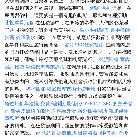
入現場裝飾，音樂和食物上。 基督教禮拜儀式的狂歡節是
指在四旬期之前的最後一個快樂時期。
牙醫
跳蚤
但是，在
民間習俗中，這更多是一個有趣的時期，服裝和各種活動。
北投整骨服務
在狂歡節中，在寒冷的冬季，人們的心充滿
了共同的歡樂，舞蹈和歡笑的心。
縮小毛孔醫美
台中律師
推薦
外牆防水
例如，在意大利，威尼斯狂歡節以壯觀的蒙
面事件和蒙面遊行而聞名。
谷歌SEO優化指南
里約熱內盧
的巴西狂歡節是世界上最大，最著名的肉名之一，而在德國
和鄰國，傳統上舉行了服裝球和街頭遊行。
裝潢風格
室內
設計推薦
經絡按摩專業課程
在匈牙利，狂歡節傳統上有鄉
村活動，球和冬季習慣。 服裝通常是開朗，豐富多彩和富
有想像力的，經常引導我們進入社會或政治批評和童話人物
的世界。
防水抓漏
腳底按摩技術士證照班
狂歡節時期最受
期待的事件之一是服裝球和遊行，創造力起著關鍵作用。
塔位規劃與建議
免費寫訴狀
最佳化On-Page SEO的完整指
南
醫美皮膚科
宜蘭地區精緻外燴
海外抓姦協助
新北律師
事務所
參與者採用傳統和現代服裝喚起狂歡節的開朗而有
趣的精神。 在狂歡節期間，煙囪樹的製作非常受歡迎和家
庭家庭傳統。
台胞證
助聽器補助
日常清潔服務指南
產後