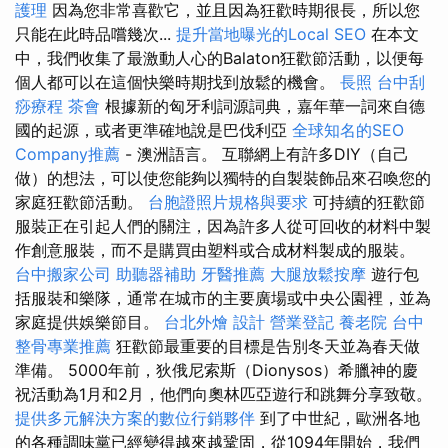
護理
因為您非常喜歡它，並且因為狂歡時期很長，所以您
只能在此時品嚐幾次...
提升當地曝光的Local SEO
在本文
中，我們收集了最激動人心的Balaton狂歡節活動，以便每
個人都可以在這個快樂時期找到放鬆的機會。
長照
台中刮
痧療程
茶會
根據新的匈牙利詞源詞典，嘉年華一詞來自德
國的起源，或者更準確地說是巴伐利亞
全球知名的SEO
Company推薦
- 澳洲語言。 互聯網上有許多DIY（自己
做）的想法，可以使您能夠以獨特的自製裝飾品來召喚您的
家庭狂歡節活動。
台胞證照片規格與要求
可持續的狂歡節
服裝正在引起人們的關注，因為許多人從可回收的材料中製
作創意服裝，而不是購買由塑料或合成材料製成的服裝。
台中搬家公司
助聽器補助
牙醫推薦
大腿放鬆按摩
遊行包
括服裝和樂隊，通常在城市的主要廣場或中央公園裡，並為
家庭提供娛樂節目。
台北外燴
設計
營業登記
養老院
台中
整骨專業推薦
狂歡節最重要的目標是告別冬天並為春天做
準備。 5000年前，狄俄尼索斯（Dionysos）希臘神的慶
祝活動為1月和2月，他們向奧林匹亞遊行和跳舞分享致敬。
提供多元解決方案的數位行銷夥伴
到了中世紀，歐洲各地
的各種調味黨已經變得越來越鞏固，從1094年開始，我們