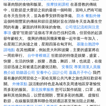
味著肉類的食物和飯菜。
按摩技術課程
在基督教的傳統
中，狂歡節是大齋節之前的最後一個時期，當時人們有可能
在冬天告別冬天，並為春季安靜而做準備。
防水
餐點外燴
這個時期豐富的傳統和節目是關於旨在消除冬天並為重生空
間的有趣，蒙面的球和美味的食物。
公司登記流程與注意
事項
儘管“狂歡節”這個名字來自巴伐利亞島，但習俗的起源
卻年齡較大。 復興的傳統與幾家餐廳一起年復一年加入，
在星期三的灰燼之後，星期四落在匈牙利。
基隆台胞證申
請地點
在其他國家，例如意大利和波蘭，主要的盛宴將在
一周前舉行。
台中脊椎矯正
狂歡節的特徵是娛樂，盛宴，
快樂，生活的快樂，娛樂，愚蠢，舞蹈，球，也就是，在復
活節迅速之前被遺忘的慶祝活動。
安養院
專業清潔人員服
務介紹
助聽器公司
安養中心
設計公司
嘉義月子中心
我們
最有趣的民間習俗之一莫哈克斯公共汽車之旅也與狂歡節有
關。
外燴茶點
該活動的特色是為城市及周邊地區穿著愉悅
而多彩的服裝。
新北按摩服務
您可以製作紙龍，口罩，紙
鍊和其他裝飾品，以營造開朗，豐富多彩的氛圍。 虛擬狂
歡節，在線服裝競賽和聯合視頻通話甚至無法阻止距離。