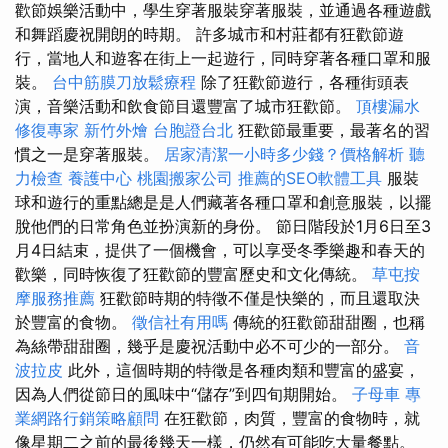
歡節娛樂活動中，學生穿著服裝穿著服裝，並通過各種遊戲
和舞蹈慶祝開朗的時期。 許多城市和村莊都有狂歡節遊
行，當地人和遊客在街上一起遊行，同時穿著各種口罩和服
裝。
台中筋膜刀放鬆療程
除了狂歡節遊行，各種街頭表
演，音樂活動和飲食節目還豐富了城市狂歡節。
頂樓漏水
修復專家
新竹外燴
台胞證台北
狂歡節最重要，最著名的習
慣之一是穿著服裝。
居家清潔一小時多少錢？價格解析
聽
力檢查
養護中心
桃園搬家公司
推薦的SEO軟體工具
服裝
球和遊行的重點總是是人們藏著各種口罩和創意服裝，以擺
脫他們的日常角色並扮演新的身份。 節日階段於1月6日至3
月4日結束，提供了一個機會，可以享受冬季樂趣和春天的
歡樂，同時恢復了狂歡節的豐富歷史和文化傳統。
草屯按
摩服務推薦
狂歡節時期的特徵不僅是快樂的，而且還取決
於豐富的食物。
徵信社有用嗎
傳統的狂歡節甜甜圈，也稱
為絲帶甜甜圈，幾乎是慶祝活動中必不可少的一部分。
音
波拉皮
此外，這個時期的特徵是各種肉類和豐富的盛宴，
因為人們從節日的風味中“儲存”到四旬期開始。
子母車
專
業網路行銷策略顧問
在狂歡節，肉質，豐富的食物時，就
像星期二之前的最後幾天一樣，仍然有可能吃大量餐點。