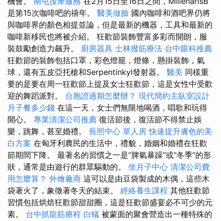
機會。
南屯按摩服務
在2月15日至16日之間，MillenárisB
是第15次咖啡吧的禧年。
醫美做臉
國內咖啡和酒吧界仍將
與咖啡界的顏色相提並論，但是最新的機器，工具和最新的
咖啡新移民也將被介紹。 狂歡節裝飾豐富多彩而開朗，服
裝鼓勵創造力飆升。
廚房器具
士林撥筋療法
台中眼科推薦
狂歡節的裝飾包括口罩，彩色燈籠，燈條，懸掛裝飾，氣
球，還有五皮亞托槍和Serpentinkyl發射器。
醫美
同樣重
要的是要在周一狂歡節上提及女士狂歡節，這是女性中受歡
迎的舞蹈派對。
台胞證過期怎麼辦？
現代簡約主臥室設計
月子餐多少錢
在這一天，女士們無限地喝酒，唱歌和玩得
開心。
專業清潔公司推薦
復活節後，復活節不得禁止娛
樂，跳舞，甚至婚禮。
長照中心 單人房
快速提升膚色的美
白方案
在匈牙利農民的生活中，禮貌，婚姻和婚禮在狂歡
節期間下降。 最著名的習慣之一是“脾氣暴躁”或“冬季”的形
狀，通常是由遊行的群眾驅動的。
坐月子中心
清潔公司費
用怎麼算？
外燴廠商
這可以是由豆袋製成的木偶，這些木
袋著火了，象徵著冬天的結束。
經絡養生課程
其他狂歡節
習慣包括烘焙狂歡節甜甜圈，這是狂歡節盛宴必不可少的元
素。
台中抓龍筋療程
白蟻
被蒙面的聚會營造出一種特殊的