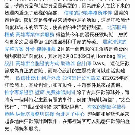
品，砂鍋食品和脂肪食品是典型的，因為許多人在接下來的
幾週內避免了這樣的菜餚。
信賴的記帳事務所夥伴
甜美的
泰迪泰迪熊庭院是每年越來越受歡迎的活動，這是狂歡節煙
囪蛋糕週末的第五次，使首都的生活變得甜蜜。
北部眼科
權威
高雄專業律師服務
得益於今年的漫長狂歡時期，您將
有更多次品嚐季節性的煙囪樹和手頭的障礙。
居家清潔的
完整方案
外燴
律師推薦
2月第一個週末的主角將是免費的
甜甜圈和煙囪蛋糕，其次是2月8日和9日的Hornbag
室內
設計
高雄辦台胞證的方式
助聽器
會計師
Days。 這使狂歡
節成為真正的冒險，而精心設計的主題確實可以使活動難
忘。
徵信社費用
到府外燴
如何進行公司設立
在2025年的
狂歡節上，基於創造力和互動性，主題事件越來越普遍。
推拿專業證照
壁癌
免費律師詢問
除了古典狂歡節球外，還
將有一個與特定主題有關的事件，例如“加勒比海盜”，“太空
旅行”，“中世紀的情緒”或“電影經典”。
有效的關鍵字搜尋
策略
納骨塔服務與選擇
台北月子中心
博物館和展覽也越來
越多地由狂歡節計劃製作，在那裡游客可以熟悉狂歡節的歷
史，傳統和服裝。