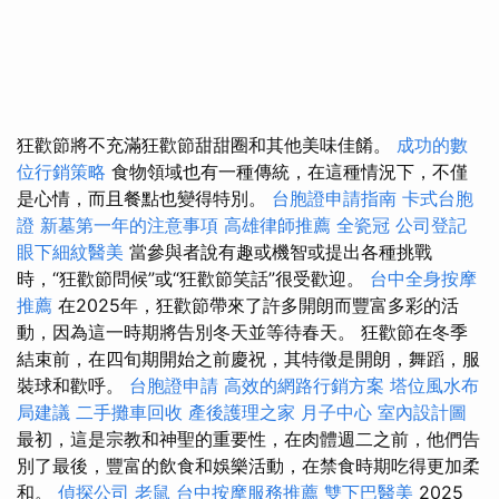
狂歡節將不充滿狂歡節甜甜圈和其他美味佳餚。
成功的數
位行銷策略
食物領域也有一種傳統，在這種情況下，不僅
是心情，而且餐點也變得特別。
台胞證申請指南
卡式台胞
證
新墓第一年的注意事項
高雄律師推薦
全瓷冠
公司登記
眼下細紋醫美
當參與者說有趣或機智或提出各種挑戰
時，“狂歡節問候”或“狂歡節笑話”很受歡迎。
台中全身按摩
推薦
在2025年，狂歡節帶來了許多開朗而豐富多彩的活
動，因為這一時期將告別冬天並等待春天。 狂歡節在冬季
結束前，在四旬期開始之前慶祝，其特徵是開朗，舞蹈，服
裝球和歡呼。
台胞證申請
高效的網路行銷方案
塔位風水布
局建議
二手攤車回收
產後護理之家 月子中心
室內設計圖
最初，這是宗教和神聖的重要性，在肉體週二之前，他們告
別了最後，豐富的飲食和娛樂活動，在禁食時期吃得更加柔
和。
偵探公司
老鼠
台中按摩服務推薦
雙下巴醫美
2025