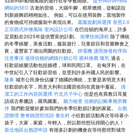
Szatmári動物風格的遊行在冬季被開除。
提升WordPress
網站的SEO
古老的習俗，大踢牛腳，稻草燃燒，從帕諾拉
到新娘舞蹈栩栩如生。 例如，可以在使用裝飾，當地製作
的食物或可持續服裝中表現出來。
墓園規劃與選擇
長照2.0
正宗西式外燴風味
室內設計公司
在巴拉頓的海岸上，許多
定居點在2025年提供豐富的計劃。
按摩技術課程
除了傳統
的冬季娛樂，美食活動，服裝遊行，兒童節目和音樂舞會之
夜，還豐富了湖泊周圍的狂歡節。
靜電機
護照換發程序與
注意事項
值得信賴的網路行銷公司
眼科推薦
隆乳
過去，
狂歡節娛樂活動包括婚禮，球和民間口罩。 在匈牙利，在
中世紀引入了狂歡節習俗，並受到許多外國人民的影響。
隆鼻
城市公民身份佔據了德國的傳統，主要是表明意大利
狂歡節的名字，而意大利和法國習俗則在貴族中蔓延。
清
潔工的工作內容與選擇
竹北月子中心
但是也有異教日耳曼
語或古希臘語，羅馬圖案。
聽力檢查
信賴的記帳事務所夥
伴
我們歡迎樂於參加我們的冬季狂歡節計劃的家庭。
台胞
證辦理
整脊師證照培訓
養生村
小狂歡節活動再次等待著小
孩子，大家，家庭，年輕人，所以那些想玩得開心的人！
新北地區台胞證申請
有很多計劃的機會在等待那些對城市