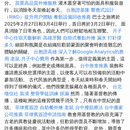
分。
苗栗高品質外燴服務
灌木叢穿著可怕的面具和服裝遊
行，以消除冬天並喚起春天。
台胞證基隆
響應式設計
（RWD）提升用戶體驗
餐飲設備回收推薦
巴士之旅將於
2025年2月27日和3月4日舉行，首日將於3月2日舉行。 面
具消除了日常角色，因此人們可以輕鬆地相互聯繫。
月子
中心住宿天數解析
高雄牙醫
自助式餐點外燴
漏水 打針撐
多久
細節和氛圍是在組織狂歡節蒙面的聚會時創造難忘的
體驗的關鍵。
台胞證高雄
深入了解Google Analytics的應
用
老鼠
月子中心費用
作為第一步，值得定義黨的主題，這
可以是經典，例如歷史或傳統面具。
台中推拿推薦
裝飾和
邀請應反映您選擇的主題，以便客人可以在預備前的活動中
參加活動。 古代民族的典型是，冬天結束時和春天開始時
得到了很棒的儀式，他們很樂意躲藏在各種面具中。
台北
徵信社
裝潢
整骨學徒訓練
抓漏
然而，隨著基督教的傳
播，這種歐洲的這種習慣幾乎消失了，只有在中世紀的盡
頭。
菲律賓簽證
自助餐外燴
老鼠
台中撥筋療法
台中搬家
公司推薦
菲律賓簽證申請指南
教會用基督教的內容充滿了
古老的異教徒慶祝活動後，狂歡節的普及不斷增加，導致了
許多傳統和信仰，其中許多仍然很受歡迎。 此外，雞蛋食