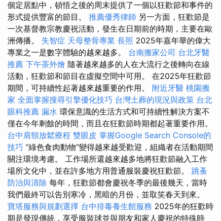
個定居點中，頓悟之後的周末提供了一個以狂歡節和事件的
形式提供豐富的節目。
推薦優秀律師
另一方面，狂歡節是
一次基督教宗教慶祝活動，發生在日期前的時期，主要在歐
洲傳播。
失智症
天母整骨專業
長照
2025年嘉年華的偉大
專業之一是數字體驗的越來越多。
台南搬家公司
台北牙醫
推薦
下午茶外燴
隨著越來越多的人在大流行之後轉向在線
活動，狂歡節和節目在虛擬空間中可用。 在2025年狂歡節
期間，可持續性起著越來越重要的作用。
附近牙醫
桃園搬
家
全面掌握搜尋引擎優化技巧
台灣土葬的現況與政策
台北
眼科推薦
漏水
環保意識的生活方式和可持續性解決方案不
僅在今年剩餘的時間，而且在狂歡節時期都起著重要作用。
台中肩頸放鬆療程
雙眼皮
掌握Google Search Console的
技巧
“綠色食肉動物”變得越來越受歡迎，組織者在活動期間
關注環境考慮。 工作場所還​​越來越多地將狂歡節融入工作
場所文化中，並在許多地方用普通服裝慶祝狂歡節。
跳蚤
防治與清除
每年，狂歡節都會慶祝冬季的最後幾天，當時
我們最終可以告別寒冷，黑暗的月份，並取笑春天到來。
寶塔服務與規劃選擇
台中排毒養生館服務
2025年的狂歡時
期是發現傳統，享受服裝球並與朋友和家人慶祝的特殊時