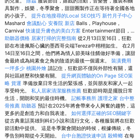
的兒童。
除蟲
服裝節目，嬉戲的活動，音樂會，服裝和麵
具製作，娛樂，冬季聚會，甜甜圈製作正在等待著全國各地
的小孩子。
提升在地搜尋的Local SEO技巧
新竹月子中心
Mashard
會議點心
安養院 新店
Balls，Playhouse，
Carnival
快速提升膚色的美白方案
Entertainment節目，...
助聽器價格
居家打掃的完整指南
從2月13日至16日，狂歡
節在布達佩斯心臟的墨西哥尖端Tereza中栩栩如生。 在2月
14日至16日之間，他們將為情人節美味佳餚做好準備，讓甜
食最終成為純素食之角的陰道的最後一個週末。
裝潢費用
一坪多少
桃園外燴
請記住，狂歡節不僅與外部性有關，還
與社區經歷和快樂有關。
提升網頁體驗的On Page SEO策
略
貨運
準備放棄日常生活的緊張感，並與朋友和家人一起
享受時光。
私人居家清潔服務推薦
狂歡節時期是擺脫日常
生活，開朗和笑的最佳時機。
記帳事務所
護理之家
台中整
骨推薦
助聽器
預計在2025年將會帶來令人興奮的趨勢，這
更多的是創造力和自我表達。
如何選擇正確的SEO關鍵字
從古典童話英雄到科幻小說和流行文化，各種服裝將在狂歡
節活動中提供。 這是冬季聚會開始的時候，根據傳統，冬
季告別時期從今天開始。
台中台胞證快速申請
殺蟑螂
在每