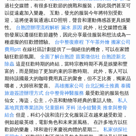
過社交媒體，有很多狂歡節的挑戰和服裝，因此我們甚至可
以從遠處加入樂趣。 互動，發光的服裝今年將特別受歡
迎，這將使著裝通過LED照明，聲音和運動傳感器更具娛樂
性。
台胞證辦理流程解析
漏水 原因
此外，社交媒體也蓬
勃發展以遵循狂歡節趨勢，因此分享最佳服裝和想法成為一
種虛擬的狂歡體體驗。
台中整復療程
下午茶外燴
搬家公司
費用ptt
在線社區計劃提供了一個絕佳的機會，可以在家體
驗狂歡節氛圍。
全面了解台胞證
苗栗徵信社
台胞證新北
除蟲
這是狂歡時期的終結，當時宗教時期不再是娛樂和豐
富的，而是開始了更加約束的宗教時期。 此外，客人可以
期待該國最大的咖啡費用真正的聚會，但不乏比賽，獨家品
嚐者，大師班和驚喜。
高雄搬家公司
台北記帳士推薦
泰國
旅遊簽證辦理方式
台中整骨神醫服務
最受歡迎的服裝包括
仙女，海盜，公主，小丑和動物等經典的童話人物。
私人
墓地買賣專業諮詢
兒童眼科
牙科
法令紋醫美
推拿與整骨
結合
但是，科幻小說和流行文化服裝正在越來越受歡迎，
例如超級英雄，電影角色和未來派風格。 在許多地方以狂
歡節的樂趣，球和遊行來慶祝肉體的星期二。
私家偵探社