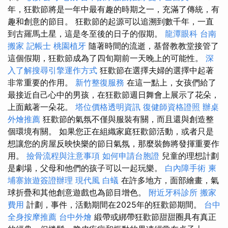
年，狂歡節將是一年中最有趣的時期之一，充滿了傳統，有
趣和創意的節目。 狂歡節的起源可以追溯到數千年，一直
到古羅馬土星，這是冬至後的日子的假期。
龍潭眼科
台南
搬家
記帳士
桃園植牙
隨著時間的流逝，基督教教堂接管了
這個假期，狂歡節成為了四旬期前一天晚上的可能性。
深
入了解搜尋引擎運作方式
狂歡節在選擇夫婦的選擇中起著
非常重要的作用。
新竹整復服務
在這一點上，女孩們給了
最接近自己心中的男孩，在狂歡節週日舞會上展示了花朵，
上面戴著一朵花。
塔位價格透明資訊
復健師資格證照
辦桌
外燴推薦
狂歡節的氣氛不僅與服裝有關，而且還與創造整
個環境有關。 如果您正在組織家庭狂歡節活動，或者只是
想讓您的房屋反映快樂的節日氣氛，那麼裝飾將發揮重要作
用。
撿骨流程與注意事項
如何申請台胞證
兒童的理想計劃
是劇場，父母和他們的孩子可以一起玩樂。
白內障手術
柬
埔寨旅遊簽證辦理
現代風
白蟻
在許多地方，面部繪畫，氣
球折疊和其他創意遊戲也為節目增色。
附近牙科診所
搬家
費用
計劃，事件，活動期間在2025年的狂歡節期間。
台中
全身按摩推薦
台中外燴
緞帶或綁帶狂歡節甜甜圈具有真正