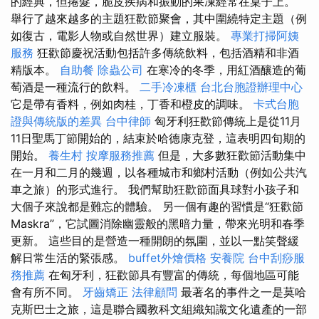
的經典，但捲髮，脆皮疾病和振動的果凍經常在桌子上。
舉行了越來越多的主題狂歡節聚會，其中圍繞特定主題（例
如復古，電影人物或自然世界）建立服裝。
專業打掃阿姨
服務
狂歡節慶祝活動包括許多傳統飲料，包括酒精和非酒
精版本。
自助餐
除蟲公司
在寒冷的冬季，用紅酒釀造的葡
萄酒是一種流行的飲料。
二手冷凍櫃
台北台胞證辦理中心
它是帶有香料，例如肉桂，丁香和橙皮的調味。
卡式台胞
證與傳統版的差異
台中律師
匈牙利狂歡節傳統上是從11月
11日聖馬丁節開始的，結束於哈德康克登，這表明四旬期的
開始。
養生村
按摩服務推薦
但是，大多數狂歡節活動集中
在一月和二月的幾週，以各種城市和鄉村活動（例如公共汽
車之旅）的形式進行。 我們幫助狂歡節面具球對小孩子和
大個子來說都是難忘的體驗。 另一個有趣的習慣是“狂歡節
Maskra”，它試圖消除幽靈般的黑暗力量，帶來光明和春季
更新。 這些目的是營造一種開朗的氛圍，並以一點笑聲緩
解日常生活的緊張感。
buffet外燴價格
安養院
台中刮痧服
務推薦
在匈牙利，狂歡節具有豐富的傳統，每個地區可能
會有所不同。
牙齒矯正
法律顧問
最著名的事件之一是莫哈
克斯巴士之旅，這是聯合國教科文組織知識文化遺產的一部