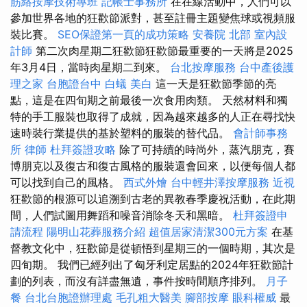
筋絡按摩技術專班
記帳士事務所
在在線活動中，人們可以
參加世界各地的狂歡節派對，甚至註冊主題變焦球或視頻服
裝比賽。
SEO保證第一頁的成功策略
安養院 北部
室內設
計師
第二次肉星期二狂歡節狂歡節最重要的一天將是2025
年3月4日，當時肉星期二到來。
台北按摩服務
台中產後護
理之家
台胞證台中
白蟻
美白
這一天是狂歡節季節的亮
點，這是在四旬期之前最後一次食用肉類。 天然材料和獨
特的手工服裝也取得了成就，因為越來越多的人正在尋找快
速時裝行業提供的基於塑料的服裝的替代品。
會計師事務
所
律師
杜拜簽證攻略
除了可持續的時尚外，蒸汽朋克，賽
博朋克以及復古和復古風格的服裝還會回來，以便每個人都
可以找到自己的風格。
西式外燴
台中輕井澤按摩服務
近視
狂歡節的根源可以追溯到古老的異教春季慶祝活動，在此期
間，人們試圖用舞蹈和噪音消除冬天和黑暗。
杜拜簽證申
請流程
陽明山花葬服務介紹
超值居家清潔300元方案
在基
督教文化中，狂歡節是從頓悟到星期三的一個時期，其次是
四旬期。 我們已經列出了匈牙利定居點的2024年狂歡節計
劃的列表，而沒有詳盡無遺，事件按時間順序排列。
月子
餐
台北台胞證辦理處
毛孔粗大醫美
腳部按摩
眼科權威
最