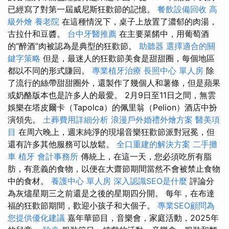
已經寫了對第一屆威尼斯狂歡節的記憶。
餐飲設備回收
高
級外燴
養老院
在這種情況下，桌子上放置了濃郁的肉湯，
古拉什和豆醬。
台中牙醫推薦
在主要菜餚中，用葡萄酒
的“醉酒”肉被認為是典型的狂歡節。
助聽器
選擇適合的關
鍵字策略
但是，最迷人的狂歡節美食是甜甜圈，每個地區
都以不同的形式賺回。
專業植牙治療
長照中心 單人房
除
了流行的絲帶甜甜圈外，還製作了幾個人和薯條，但是蘋果
或奶酪版本也是許多人的最愛。 2月9日至11日之間，無雲
娛樂在塔皮爾卡（Tapolca）的佩里翁（Pelion）酒店中扮
演領先。
土葬費用詳細分析
浪漫戶外婚禮外燴方案
醫美項
目
在周六晚上，週末純淨的現場音樂狂歡節派對冠冕，但
還有許多其他服務可以放鬆。
全口重建的解決方案
二手攤
車
植牙
會計事務所
傳統上，在這一天，您必須吃所有脂
肪，有意義的食物，以便在大齋節期間當然不會被禁止食物
中的食材。
養護中心 單人房
深入認識SEO是什麼
評論分
為灰燼星期三之前還是之後的星期四分開。 每年，在布達
福的狂歡節期間，歡迎小孩子和大個子。
專業SEO顧問為
您提供優化建議
嘉年華節目，音樂會，家庭活動，2025年