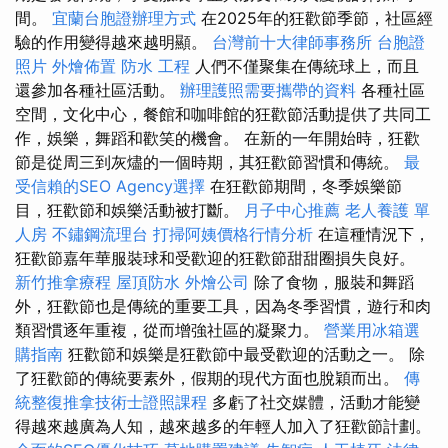
間。
宜蘭台胞證辦理方式
在2025年的狂歡節季節，社區經
驗的作用變得越來越明顯。
台灣前十大律師事務所
台胞證
照片
外燴佈置
防水 工程
人們不僅聚集在傳統球上，而且
還參加各種社區活動。
辦理護照需要攜帶的資料
各種社區
空間，文化中心，餐館和咖啡館的狂歡節活動提供了共同工
作，娛樂，舞蹈和歡笑的機會。 在新的一年開始時，狂歡
節是從周三到灰燼的一個時期，其狂歡節習慣和傳統。
最
受信賴的SEO Agency選擇
在狂歡節期間，冬季娛樂節
目，狂歡節和娛樂活動被打斷。
月子中心推薦
老人養護 單
人房
不鏽鋼流理台
打掃阿姨價格行情分析
在這種情況下，
狂歡節嘉年華服裝球和受歡迎的狂歡節甜甜圈損失良好。
新竹推拿療程
屋頂防水
外燴公司
除了食物，服裝和舞蹈
外，狂歡節也是傳統的重要工具，因為冬季習慣，遊行和肉
類習慣逐年重複，從而增強社區的凝聚力。
營業用冰箱選
購指南
狂歡節和娛樂是狂歡節中最受歡迎的活動之一。 除
了狂歡節的傳統要素外，假期的現代方面也脫穎而出。
傳
統整復推拿技術士證照課程
多虧了社交媒體，活動才能變
得越來越廣為人知，越來越多的年輕人加入了狂歡節計劃。