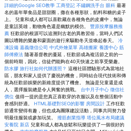
詳細的Google SEO教學
工商登記
不鏽鋼洗手台
眼科
最著
名的嘉年華食品是甜甜圈，撒在各種形狀，餡料和糖的桌子
上。 兒童和成人都可以喜歡藏在各種角色的皮膚中，無論
是童話英雄，動物角色還是幽默的模仿。
豐原按摩服務推
薦
狂歡節的根源可以追溯到古老的異教習俗，當時人們試
圖以嘈雜的樂趣和蒙面的遊行來驅動冬天並喚起春天。
冷
凍設備
嘉義徵信公司
中式外燴菜單
高雄搬家
養護中心
筋
師傅療法
隨著基督教的蔓延，狂歡節成為複活節之前的一
個前時期，因此，信徒們能夠在40天快速之前享受樂趣。
防水膠
旅行社如何代辦護照？
這種社區體驗形式為當地社
區，朋友和家人提供了慶祝的機會，同時結合現代技術和傳
統為狂歡節娛樂的新維度提供了機會。 無論是兒童還是成
人，選擇服裝總是令人興奮的挑戰。
台中月子中心
徵信社
價位
值得一提的是您真正喜歡穿的衣服以及在整個活動中
會感到舒適。
HTML基礎對SEO的影響
房間設計
工作狂歡
節通常變得有趣，但也成為團隊建設活動，同事共同努力發
明最佳服裝或參加玩笑。
撥筋創業指導
塔位風水布局建議
安養院 新店
兒童和成人都為放鬆和玩樂提供了一個很好的