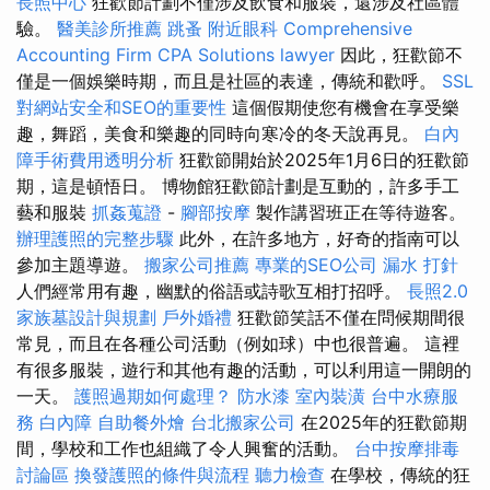
長照中心
狂歡節計劃不僅涉及飲食和服裝，還涉及社區體
驗。
醫美診所推薦
跳蚤
附近眼科
Comprehensive
Accounting Firm CPA Solutions
lawyer
因此，狂歡節不
僅是一個娛樂時期，而且是社區的表達，傳統和歡呼。
SSL
對網站安全和SEO的重要性
這個假期使您有機會在享受樂
趣，舞蹈，美食和樂趣的同時向寒冷的冬天說再見。
白內
障手術費用透明分析
狂歡節開始於2025年1月6日的狂歡節
期，這是頓悟日。 博物館狂歡節計劃是互動的，許多手工
藝和服裝
抓姦蒐證
-
腳部按摩
製作講習班正在等待遊客。
辦理護照的完整步驟
此外，在許多地方，好奇的指南可以
參加主題導遊。
搬家公司推薦
專業的SEO公司
漏水 打針
人們經常用有趣，幽默的俗語或詩歌互相打招呼。
長照2.0
家族墓設計與規劃
戶外婚禮
狂歡節笑話不僅在問候期間很
常見，而且在各種公司活動（例如球）中也很普遍。 這裡
有很多服裝，遊行和其他有趣的活動，可以利用這一開朗的
一天。
護照過期如何處理？
防水漆
室內裝潢
台中水療服
務
白內障
自助餐外燴
台北搬家公司
在2025年的狂歡節期
間，學校和工作也組織了令人興奮的活動。
台中按摩排毒
討論區
換發護照的條件與流程
聽力檢查
在學校，傳統的狂