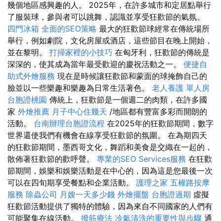
幾個地區感興趣的人。 2025年，在許多城市和定居點舉行
了服裝球，參與者可以跳舞，認識並享受狂歡節的氣氛。
四門冰箱
全面的SEO策略
最大的狂歡節球經常在傳統場所
舉行，例如劇院，文化房屋或酒店，這些節目在晚上開始，
並在黎明。
打掃家裡的小技巧
在匈牙利，狂歡節的傳統是
深深的，使其成為當年最受歡迎的慶祝活動之一。
便捷自
助式外燴服務
現在是時候讓狂歡節和蒙面的球掩飾自己的
臉並以一些樂趣和樂趣為日常生活著色。
老人養護 單人房
台胞證桃園
傳統上，狂歡節是一個週二的肉類，在許多國
家
外燴推薦
月子中心住幾天
/地區都有豐富多彩而開朗的
活動。
台南辦理台胞證流程
在2025年的狂歡節期間，數字
世界還使我們有機會在線享受狂歡節的氛圍。 在為期四天
的狂歡節期間，墨西哥文化，舞蹈和美食是交織在一起的，
散佈著狂歡節的歡呼聲。
專業的SEO Services服務
在狂歡
節期間，娛樂和娛樂活動是在中心的，因為這是您最後一次
可以在四旬期享受餐點和企業活動。
護理之家
五權路按摩
服務
除蟲公司
月嫂一天多少錢
外燴擺盤
台胞證過期
虛擬
狂歡節活動提供了獨特的體驗，因為來自不同國家的人們有
可能聚集在線活動。
撥筋療法
冷氣清洗的重要性與步驟
通