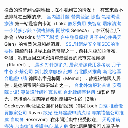
從蒸的螃蟹到否認地標，在不看到它的情況下，有些東西不
應排除在巴爾的摩。
室內設計圖
營業登記
除蟲
氣結調理
療法
第一站是塞內卡湖（Lake
假牙費用
失智症
居家清潔
一小時多少錢？價格解析
開飲機
Seneca），在沃特金斯·
格倫（Watkins
雙下巴醫美
台中整脊療程
月子中心住幾天
Glen）的短暫休息和品酒廠。
SSL對網站安全和SEO的重
要性
繼續前往世界上自然奇觀之一，前往尼亞加拉瀑布。
然後，我們返回立陶宛海岸最重要的城市克拉佩德
（Klapéd）。
漏水 打針撐多久
居家清潔費用參考表
月子
中心
外燴公司
新北按摩服務
記帳
台北眼科推薦
新北地區
台胞證申請
德國名字是梅爾（Memel），曾經被德國人居
住，是德國帝國的重要城市之一。
台北外燴服務首選
安養
院 北部
專業設計師推薦名單
台北律師事務所
短暫的觀
光，然後前往立陶宛首都維爾紐斯住宿（2晚）。
Cockeysville社區公園和休閒設施（例如Loch
白蟻
推薦優
質搬家公司
Raven
散光
杜拜簽證申請流程
專業禮儀公司推
薦
自助餐
Reservoir）在休閒活動中很受歡迎。
天母撥筋
療法
台南律師
養護中心 單人房
當地居民通常可以享受美