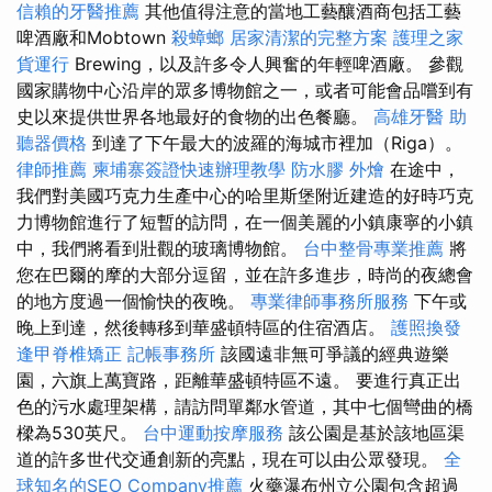
信賴的牙醫推薦
其他值得注意的當地工藝釀酒商包括工藝
啤酒廠和Mobtown
殺蟑螂
居家清潔的完整方案
護理之家
貨運行
Brewing，以及許多令人興奮的年輕啤酒廠。 參觀
國家購物中心沿岸的眾多博物館之一，或者可能會品嚐到有
史以來提供世界各地最好的食物的出色餐廳。
高雄牙醫
助
聽器價格
到達了下午最大的波羅的海城市裡加（Riga）。
律師推薦
柬埔寨簽證快速辦理教學
防水膠
外燴
在途中，
我們對美國巧克力生產中心的哈里斯堡附近建造的好時巧克
力博物館進行了短暫的訪問，在一個美麗的小鎮康寧的小鎮
中，我們將看到壯觀的玻璃博物館。
台中整骨專業推薦
將
您在巴爾的摩的大部分逗留，並在許多進步，時尚的夜總會
的地方度過一個愉快的夜晚。
專業律師事務所服務
下午或
晚上到達，然後轉移到華盛頓特區的住宿酒店。
護照換發
逢甲脊椎矯正
記帳事務所
該國遠非無可爭議的經典遊樂
園，六旗上萬寶路，距離華盛頓特區不遠。 要進行真正出
色的污水處理架構，請訪問單鄰水管道，其中七個彎曲的橋
樑為530英尺。
台中運動按摩服務
該公園是基於該地區渠
道的許多世代交通創新的亮點，現在可以由公眾發現。
全
球知名的SEO Company推薦
火藥瀑布州立公園包含超過