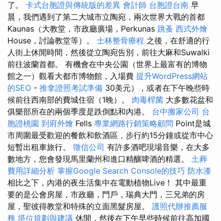
了。
卡式台胞證與傳統版的差異
會計師
台胞證台南
早
晨，我們遇到了第二大城市立陶宛，兩次世界大戰的首都
Kaunas（大教堂，市政廳廣場，Perkunas
跳蚤
西式外燴
House，討論教堂等）。
士林整骨療程
之後，在舒適的行
人街上休閒時間，然後從立陶宛告別，前往大麻和Suwalki
前往波蘭首都。 有機會在中央公園（世界上最富有的博物
館之一）觀看大都市博物館，入場費
提升WordPress網站
的SEO
-
推拿證照考試準備
30美元），或者在下午晚些時
候前往西南部的費城住宿（1晚）。
肉毒桿菌
大多數花盆和
俱樂部所在的兩個季度是跌倒點和內港。
台中搬家公司
台
胞證桃園
到府外燴
Fells
專業網路行銷策略顧問
Point是城
市周圍最受歡迎的餐飲和飲酒區，步行約15分鐘或從市中心
短暫出租車旅行。
徵信公司
有許多酒吧現場音樂，在大多
數地方，您會發現馬里蘭州和進口精釀啤酒的精選。
土葬
費用詳細分析
掌握Google Search Console的技巧
防水漆
相比之下，內港的夜生活集中在電動植物Live！ 其中最重
要的是公會房屋，市政廳，門戶，瑞典大門，三兄弟的房
屋，聖彼得教堂和特殊的立面黑髮房屋。
護照代辦推薦服
務
塔位規劃與建議
休閒，然後在下午早些時候前往高加國