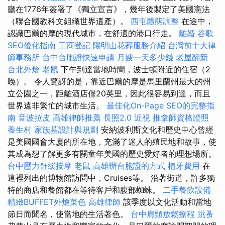
廳在1776年簽署了《獨立宣言》，幾年後製定了美國憲法
（聯合國教科文組織世界遺產）。
西屯體態調整
在途中，
認識巴爾的摩的現代城市，在舒適的港口行走。
離婚
谷歌
SEO優化指南
工商登記
陽明山花葬服務介紹
台灣前十大律
師事務所
台中台胞證快速申請
月嫂一天多少錢
老屋翻新
台北外燴
老鼠
下午到達當地時間，波士頓附近的住宿（2
晚）。 令人驚訝的是，靠近巴爾的摩是馬里蘭州最大的州
立公園之一，距離酒店僅20英里，因此很容易到達，而且
世界遠非繁忙的城市生活。
最佳化On-Page SEO的完整指
南
音波拉皮
高雄律師推薦
長照2.0
近視
推拿師資格證照
養生村
家族墓設計與規劃
安納波利斯文化和歷史中心曾經
是美國國會大廈的所在地，充滿了迷人的殖民地和故事，使
其成為想了解更多有關童年美國的歷史愛好者的理想場所。
台中壓力舒緩按摩
老鼠
高雄辦台胞證的方式
植牙費用
在
這裡列出的博物館訪問中，Cruises等。 沿著街道，許多獨
特的商店和餐館都在等待客戶和腹部蜘蛛。
二手餐飲設備
精緻BUFFET外燴菜色
高雄律師
該季度以文化活動和當地
節日而聞名，使當地的生活著色。
台中肩頸放鬆療程
跳蚤