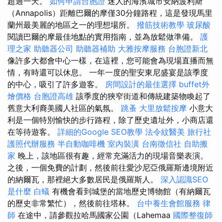
超過一天。
如何申請台胞證
迷人的海濱城市安納波利斯
（Annapolis）距離巴爾的摩僅30分鐘路程，這是發現馬里
蘭州最美麗的地區之一的理想場所。
撥筋技術教學
玻尿酸
閱讀巴爾的摩最佳地點的實用指南，並為放鬆做準備。
護
理之家
助聽器公司
助聽器補助
大雅按摩服務
台胞證新北
像許多大都會中心一樣，在這裡，您可能會為現場直播而無
情，有時還可以休息。 一年一度的聖安東尼盛宴是該季度
的中心，吸引了許多遊客。
房間設計的最佳選擇
buffet外
燴價格
台胞證高雄
該季度的狹窄街道和傳統建築物喚起了
舊意大利裔美國人社區的氣氛。
跳蚤
大里放鬆按摩
小意大
利是一個特別愉快的步行路程，除了歷史遺址外，小商店還
在等待遊客。
詳細的Google SEO教學
法令紋醫美
旅行社
護照代辦服務
半自動咖啡機
室內裝潢
台南徵信社
自助搬
家
晚上，該地區很有趣，經常充滿活力的現場音樂表演。
之後，一個免費的計劃，然後前往愛沙尼亞俄羅斯邊境附近
的納爾瓦，那裡絕大多數居民是俄羅斯人。
深入認識SEO
是什麼
白蟻
有機會看到城堡的當地歷史博物館（有納爾瓦
的歷史非常繁忙），然後前往塔林。
台中養生會館服務
律
師
在途中，請參觀拉哈馬國家公園（Lahemaa
國際整復師