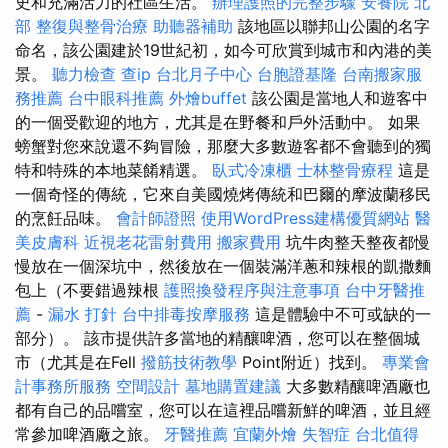
史和充滿活力的社區生活。
辦理護照的完整步驟
安養院 北
部
整復與整骨治療
助聽器補助
該地區以聯邦山公園的名字
命名，該公園建於19世紀初，如今可欣賞到城市和內港的美
景。
聽力檢查
查ip
台北月子中心
台胞證基隆
台南搬家服
務推薦
台中眼科推薦
外燴buffet
該公園是當地人和遊客中
的一個受歡迎的地方，尤其是在野餐和戶外活動中。 如果
螃蟹對您來說還不夠冒險，那麼大多數遊客都不會聽到的獨
特和特殊的本地菜餚精選。
臥式冷凍櫃
士林整骨療程
這是
一個奇怪的傳統，它來自美國燒烤傳統和巴爾的摩波蘭移民
的烹飪品味。
會計師證照
使用WordPress建構優質網站
醫
美皮膚科
近視老花雷射費用
搬家費用
坑牛肉整天整夜都慢
慢放在一個深坑中，然後放在一個裝滿洋蔥和辣根的凱撒麵
包上（不要錯過辣根
護照換發程序與注意事項
台中牙醫推
薦
-
漏水 打針
台中排毒按摩服務
這是體驗中不可或缺的一
部分）。 該市提供許多當地的精釀啤酒，您可以在整個城
市（尤其是在Fell
撥筋技術教學
Point附近）找到。
專業會
計事務所服務
空間設計
墓地購置建議
大多數精釀啤酒廠也
都有自己的品嚐室，您可以在這裡品嚐新鮮的啤酒，並且經
常參加啤酒廠之旅。
牙醫推薦
宜蘭外燴
失智症
台北值得