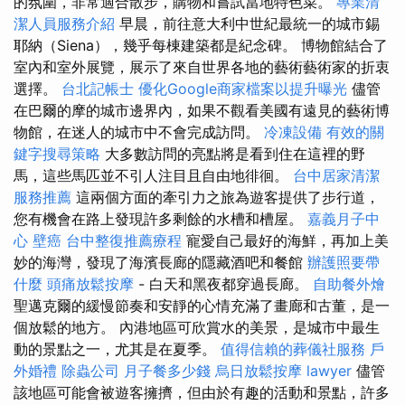
的氛圍，非常適合散步，購物和嘗試當地特色菜。
專業清
潔人員服務介紹
早晨，前往意大利中世紀最統一的城市錫
耶納（Siena），幾乎每棟建築都是紀念碑。 博物館結合了
室內和室外展覽，展示了來自世界各地的藝術藝術家的折衷
選擇。
台北記帳士
優化Google商家檔案以提升曝光
儘管
在巴爾的摩的城市邊界內，如果不觀看美國有遠見的藝術博
物館，在迷人的城市中不會完成訪問。
冷凍設備
有效的關
鍵字搜尋策略
大多數訪問的亮點將是看到住在這裡的野
馬，這些馬匹並不引人注目且自由地徘徊。
台中居家清潔
服務推薦
這兩個方面的牽引力之旅為遊客提供了步行道，
您有機會在路上發現許多剩餘的水槽和槽屋。
嘉義月子中
心
壁癌
台中整復推薦療程
寵愛自己最好的海鮮，再加上美
妙的海灣，發現了海濱長廊的隱藏酒吧和餐館
辦護照要帶
什麼
頭痛放鬆按摩
- 白天和黑夜都穿過長廊。
自助餐外燴
聖邁克爾的緩慢節奏和安靜的心情充滿了畫廊和古董，是一
個放鬆的地方。 內港地區可欣賞水的美景，是城市中最生
動的景點之一，尤其是在夏季。
值得信賴的葬儀社服務
戶
外婚禮
除蟲公司
月子餐多少錢
烏日放鬆按摩
lawyer
儘管
該地區可能會被遊客擁擠，但由於有趣的活動和景點，許多