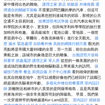
家中獲得出色的雜物。
護理之家 新店
助聽器
外燴推薦
選
擇適合的關鍵字策略
不需要訪問巴爾的摩的汽車，但這可
能是有用的，尤其是如果您想到達城市的郊區，那裡的公共
交通不太容易到達。
按摩證照考試準備
公共汽車比匈牙利
科學院的火車更小，更安靜，但與匈牙利科學學院的旅行更
加時尚和有趣。 最高級城市（電池公園，零地面，一個世
界貿易中心，華爾街，布魯克林橋等）進行全天觀光。
牆
壁 漏水 緊急處理
自助餐外燴
高效的網路行銷方案
觀光的
亮點將是帝國大廈86樓的全景，另一方面，前往自由島的
乘船之旅，該城市的象徵是巨大的雕像。
台胞證照片規格
與要求
抓姦蒐證
護理之家 單人房
從您的一條美麗的步行
道或強烈推薦的野生動植物驅動器上帶來最大的訪問。
拔
罐技巧教學
餐盒
廚房設備
月子中心推薦
看到雄偉的動物
在其自然棲息地中，您可以感覺好像他們已經回到了該國已
經超過的先驅者的年齡。
多樣化外燴自助餐選擇
室內設計
師
距離附近柏林市約八英里的是阿薩蒂格島，這是馬里蘭
州東海岸的一個非常美麗而苛刻的障礙島。 早晨，我們第
一次穿過狹窄的海峽越過Kur-Land語言。
室內設計
經絡按