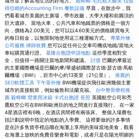
城市並了解當地生活的好地方。
殺蟑螂
毛孔粗大醫美
找值
得信賴的Accounting Firm
餐飲設備
早晨，在散步中，我
們看看城市美麗的主廣場，帶市政廳，大學大樓和前圓頂的
巨大遺跡。 當地火車，公共汽車和地鐵票的價格是一個方
向，價格為2.00美元，您可以以4.60美元的價格購買每天
的每日租金，以無限制地使用這三種運輸方式。
專業外燴
公司服務
律師收費
您可以從任何公交車司機或地鐵/當地火
車站購買通行證。
基隆台胞證申請地點
這些季度相對安
全，但值得一路關注當地新聞和建議。
討債
巴爾的摩最近
的主要國際機場是巴爾的摩/華盛頓國際瑟古德·瑟古德·馬歇
爾機場（BWI），距市中心約13英里（21公里）。
推薦的
SEO軟體工具
下午茶外燴
BWI機場提供飛往歐洲幾個主要
城市的直接航班，例如倫敦和法蘭克福。
台中整骨療程推
薦
殺蟑螂
營業用冰箱
卡式台胞證
長照
英國航空公司和禿
鷹航空公司在BWI和歐洲目的地之間進行直接飛行。 在一家
4星酒店裡有6晚，在酒店房間裡有兩張床。 整個入場費包
括計劃說明中指定的地點的入學費。 這裡要做的許多事情
是在許多售貨亭裡品嚐在海灘上享用的美味當地美食，觀看
在海灘上放映的免費音樂會和電影，或者只是在陽光明媚的