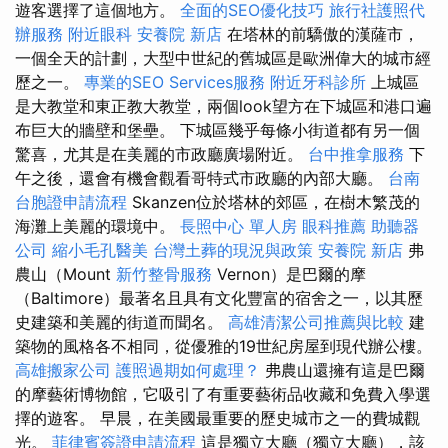
遊客選擇了這個地方。
全面的SEO優化技巧
旅行社護照代
辦服務
附近眼科
安養院 新店
在塔林的前驕傲的漢薩市，
一個全天的計劃，大型中世紀的舊城區是歐洲偉大的城市經
歷之一。
專業的SEO Services服務
附近牙科診所
上城區
是大教堂和東正教大教堂，兩個look望方在下城區和港口遍
布巨大的牆壁和堡壘。 下城區幾乎每條小街道都有另一個
驚喜，尤其是在美麗的市政廳廣場附近。
台中推拿服務
下
午之後，還會有機會觀看哥特式市政廳的內部大廳。
台南
台胞證申請流程
Skanzen位於塔林的郊區，在樹木繁茂的
海灘上美麗的環境中。
長照中心 單人房
眼科推薦
助聽器
公司
縮小毛孔醫美
台灣土葬的現況與政策
安養院 新店
弗
農山（Mount
新竹整骨服務
Vernon）是巴爾的摩
（Baltimore）最著名且具有文化豐富的宿舍之一，以其歷
史建築和美麗的街道而聞名。
高雄清潔公司推薦與比較
建
築物的風格各不相同，從優雅的19世紀房屋到現代辦公樓。
高雄搬家公司
護照過期如何處理？
弗農山還擁有這是巴爾
的摩藝術博物館，它吸引了有重要藝術品收藏和免費入學選
擇的遊客。 早晨，在美國最重要的歷史城市之一的費城觀
光。
菲律賓簽證申請流程
這是獨立大廳（獨立大廳），該