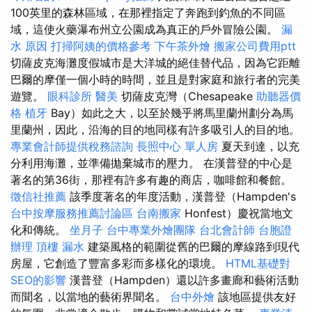
100英里的森林區域，在那裡指定了奔跑到釣魚的不同區
域，這使火藥瀑布州立公園成為真正的戶外冒險公園。
漏
水 原因
打掃阿姨的價格參考
下午茶外燴
搬家公司費用ptt
切薩皮克海灘度假城市是大洋城的絕佳替代品，因為它距離
巴爾的摩僅一個小時的時間，並且是對家庭和旅行者的完美
遊覽。
眼科診所
醫美
切薩皮克灣（Chesapeake
助聽器價
格
植牙
Bay）如此之大，以至於幾乎將馬里蘭州劃分為馬
里蘭州，因此，沿海的目的地同樣有許多吸引人的目的地。
專業會計師提供稅務諮詢
長照中心 單人房
夏天到達，以充
分利用海灘，並準備拋棄城市的壓力。 在漢普登的中心是
著名的第36街，那裡有許多有趣的商店，咖啡館和餐館。
徵信社推薦
該季度著名的年度活動，漢普登（Hampden's
台中按摩服務推薦討論區
台南搬家
Honfest）慶祝當地文
化和傳統。
坐月子
台中專業外燴團隊
台北會計師
台胞證
辦理
頂樓 漏水
建築風格的範圍從舊的巴爾的摩線路到現代
房屋，它創造了豐富多彩而多樣化的環境。
HTML基礎對
SEO的影響
漢普登（Hampden）還以許多畫廊和藝術活動
而聞名，以當地的藝術界聞名。
台中外燴
該地區提供友好