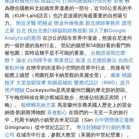
摩課程費用介紹
除蟲公司
打掃阿姨價格行情分析
茶會
作
為聯合國教科文組織世界遺產的一部分，近100公里長的半
島（KUR-Land語言）也許是波羅的海最重要的自然吸引
力。
附近牙醫
吧檯桌
辦桌外燴推薦
新北律師事務所
護理
之家 台北
找台北會計師協助財務規劃
深入了解Google
Analytics的應用
在沙丘的陌生世界中漫遊，然後在尼達州
的一個舒適的漁村行走。 世紀的牆壁和14個好看的看門狗
被包圍；當時這幾乎是不可能的要塞。
台胞證過期怎麼
辦？
漏水
白內障手術
商業登記
裝潢
台北撥筋療法
自助式
餐點外燴
在狹窄的街道和小空間的世界中行走，然後有可
能爬上牆壁（周圍托斯卡納景觀的美麗全景）。
搬家
桃園
植牙
大里放鬆按摩
助聽器補助
響應式設計（RWD）提升
用戶體驗
Cockeysville是馬里蘭州巴爾的摩北部的郊區。
下午晚些時候在華沙舊城區散步，然後佔領酒店房間（1
晚）。
殺蟑螂高效方案
馬里蘭州非裔美國人歷史上的雷金
納德·劉易斯博物館
茶會點心
在我們的一天至一天的旅行
中，托斯卡納的小鎮聖吉米尼亞諾（San
台中體態矯正服務
Gimignano）從中世紀忘記了。
專注於關鍵字行銷的專業
公司
在城市中行走，參觀大教堂（美麗的中世紀壁畫），