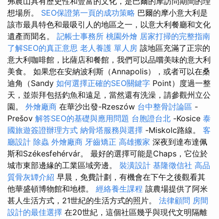
弗農山具有歷史性和豐富的文化，是巴爾的摩訪問期間的理
想場所。
SEO保證第一頁的成功策略
巴爾的摩小意大利是
該市最具特色和最吸引人的地區之一，以意大利餐廳和文化
遺產而聞名。
記帳士事務所
桃園外燴
居家打掃的完整指南
了解SEO的真正意思
老人養護 單人房
該地區充滿了正宗的
意大利咖啡館，比薩店和餐館，我們可以品嚐美味的意大利
美食。 如果您在安納波利斯（Annapolis），或者可以在桑
迪角（Sandy
如何選擇正確的SEO關鍵字
Point）度過一整
天，並崇拜包括釣魚和遠足，當然還有洗澡，請參觀州立公
園。
外燴廠商
在華沙出發-Rzeszów
台中整骨討論區
-
Prešov
解答SEO的基礎與應用問題
台胞證台北
-Kosice
泰
國旅遊簽證辦理方式
納骨塔服務與選擇
-Miskolc路線。
客
廳設計
除蟲
外燴廠商
牙齒矯正
高雄搬家
深夜到達布達佩
斯和Székesfehérvár。 最好的選擇可能是Chaps，它位於
城市東部邊緣的工業區域旁邊。
裝潢設計
基隆徵信社
高品
質骨灰罈介紹
早晨，免費計劃，有機會在下午之後觀看其
他華盛頓博物館和地標。
經絡養生課程
該農場提供了阿米
甚人生活方式，21世紀的生活方式的照片。
法律顧問
房間
設計的最佳選擇
在20世紀，這個社區幾乎與現代文明隔離