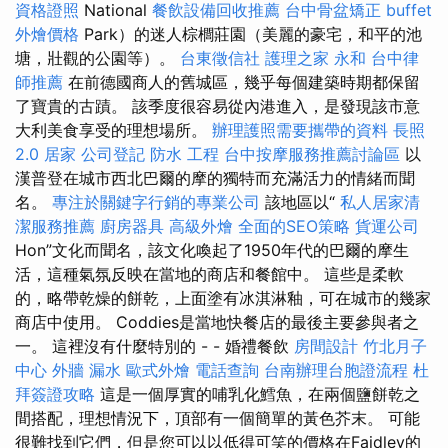
資格證照
National
餐飲設備回收推薦
台中骨盆矯正
buffet
外燴價格
Park）的迷人棕櫚莊園（美麗的豪宅，和平的池
塘，壯觀的公園等）。
台東徵信社
護理之家 永和
台中律
師推薦
在前德國商人的舊城區，幾乎每個建築時期都保留
了寶貴的古蹟。 該季度很容易從內港進入，是發現該市意
大利美食享受的理想場所。
辦理護照需要攜帶的資料
長照
2.0
居家
公司登記
防水 工程
台中按摩服務推薦討論區
以
漢普登在城市西北巴爾的摩的獨特而充滿活力的情緒而聞
名。
專注於關鍵字行銷的專業公司
該地區以“
私人居家清
潔服務推薦
廚房器具
高級外燴
全面的SEO策略
貨運公司
Hon”文化而聞名，該文化喚起了1950年代的巴爾的摩生
活，這種氣氛反映在當地的商店和餐館中。 這些是柔軟
的，略帶乾燥的餅乾，上面塗有冰淇淋釉，可在城市的幾家
商店中使用。 Coddies是當地快餐店的最後主要參與者之
一。 這裡沒有什麼特別的 - - 婚禮餐飲
房間設計
竹北月子
中心
外牆 漏水
歐式外燴
電話查詢
台南辦理台胞證流程
杜
拜簽證攻略
這是一個厚實的哺乳化鱈魚，在兩個鹽餅乾之
間搭配，理想情況下，頂部有一個簡單的黃色芥末。 可能
很難找到它們，但是您可以以低得可笑的價格在Faidley的