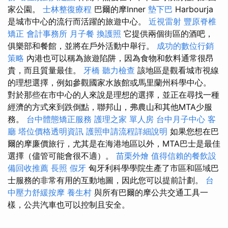
家公園。
士林整復療程
巴爾的摩Inner
墊下巴
Harbourja
是城市中心的流行而活躍的旅遊中心。
近視雷射
豐原脊椎
矯正
會計事務所
月子餐
換護照
它提供兩個街區的酒吧，
俱樂部和餐館，並將在戶外活動中舉行。
成功的數位行銷
策略
內港也可以稱為旅遊陷阱，因為食物和飲料通常很昂
貴，而且質量最佳。
牙橋
聽力檢查
該地區是觀看城市視線
的理想選擇，例如參觀國家水族館或馬里蘭州科學中心。
對於那些在市中心的人來說是理想的選擇，並正在尋找一種
經濟的方式來到跌倒點，聯邦山，弗農山和其他MTA少服
務。
台中體態矯正服務
護理之家 單人房
台中月子中心
客
廳
塔位價格透明資訊
護照申請流程詳細說明
如果您想在巴
爾的摩廉價旅行，尤其是在海港地區以外，MTA巴士是最佳
選擇（儘管可能會很不適）。
苗栗外燴
值得信賴的餐飲設
備回收推薦
長照
假牙
匈牙利科學學院生產了市區和區域巴
士服務的非常有用的互動地圖，因此您可以提前計劃。
台
中壓力舒緩按摩
養生村
與所有巴爾的摩公共交通工具一
樣，公共汽車也可以控制且安全。