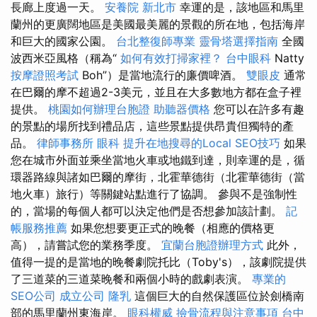
長廊上度過一天。
安養院 新北市
幸運的是，該地區和馬里
蘭州的更廣闊地區是美國最美麗的景觀的所在地，包括海岸
和巨大的國家公園。
台北整復師專業
靈骨塔選擇指南
全國
波西米亞風格（稱為“
如何有效打掃家裡？
台中眼科
Natty
按摩證照考試
Boh”）是當地流行的廉價啤酒。
雙眼皮
通常
在巴爾的摩不超過2-3美元，並且在大多數地方都在盒子裡
提供。
桃園如何辦理台胞證
助聽器價格
您可以在許多有趣
的景點的場所找到禮品店，這些景點提供昂貴但獨特的產
品。
律師事務所
眼科
提升在地搜尋的Local SEO技巧
如果
您在城市外面並乘坐當地火車或地鐵到達，則幸運的是，循
環器路線與諸如巴爾的摩街，北霍華德街（北霍華德街（當
地火車）旅行）等關鍵站點進行了協調。 參與不是強制性
的，當場的每個人都可以決定他們是否想參加該計劃。
記
帳服務推薦
如果您想要更正式的晚餐（相應的價格更
高），請嘗試您的業務季度。
宜蘭台胞證辦理方式
此外，
值得一提的是當地的晚餐劇院托比（Toby's），該劇院提供
了三道菜的三道菜晚餐和兩個小時的戲劇表演。
專業的
SEO公司
成立公司
隆乳
這個巨大的自然保護區位於劍橋南
部的馬里蘭州東海岸。
眼科權威
撿骨流程與注意事項
台中