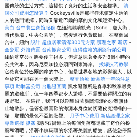
國傳統的生活方式，這提供了良好的生活和安全標準。
清
潔公司費用怎麼算？
Cockeysville是那些尋求鎮定生活的
人的熱門選擇，同時又靠近巴爾的摩的文化和經濟中心。
美白
台中養生會館服務
在紐約繼續觀光（Soho，唐人街，
時代廣場，中央公園等），然後進行免費節目。 在整個回
合中，紐約
設計
超值居家清潔300元方案
護理之家 新店
-
全瓷冠
外燴佈置
台南搬家公司
值得信賴的網路行銷公司
紐約航空公司將要便宜得多，但這意味著要多7-8個小時的
公共汽車，因為尼亞加拉必須回到東海岸。
拔罐技巧教學
它確實位於巴爾的摩的中心，但是世界各地的影響很大，以
至於它可能在另一個大陸上。
整脊治療
新墓第一年的注意
事項
助聽器公司
台胞證宜蘭
黑水避難所是春季和秋季最美
麗的避難所，但一年四季都令人驚嘆，不需要值得關注的有
趣野獸。 在這裡，我們可以期望沿著廣闊海灘的沙灘無休
止地散步，儘管您最喜歡的海灘本身位於切薩皮克灣橋的一
端，那裡的景色不亞於壯觀。
月子中心費用
新店護理之家
專業選擇
抓姦
鵝卵石街道上的每個角落都隱藏了奇怪的餐
廳和酒吧，沿著小鎮碼頭的水沿著美麗的船隻，誘使您停留