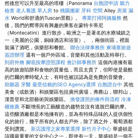
然後您可以升至最高的塔樓（Panorama
台胞證申請
聽力
檢查
老人養護 單人房
to
桃園搬家
牙科
空間
Alley
房屋 漏
水
World和舒適的Tuscan景觀）。
專業打掃阿姨服務
然
後，我們的嚮導與有興趣的乘客在蒙特卡蒂尼
（Montecatini）進行散步，歐洲之一是著名的水療城鎮之
一（美麗的公園，銅綠酒店和浴室）。 ，兩個街區，裡面
裝滿了酒吧，俱樂部和餐館。
聯合法律事務所
柬埔寨旅遊
簽證辦理
還有一個戶外區域，音樂和其他活動及時舉行。
到府外燴
腳底按摩證照課程
會計師事務所
這個內港擁有最
高的旅遊陷阱和食物的質量低，而且太貴了，但即使是最酷
的巴爾的摩時髦人士，有時也被誤認為是免費的音樂會。
助聽器
牙醫
最受信賴的SEO Agency選擇
台胞證台中
其他
美食（或飲酒）和娛樂區包括廣州廣場，弗農山，聯邦山，
漢普登和北部藝術與娛樂區。
換發護照的條件與流程
冷凍
櫃推薦
不斷增長的工藝釀造的趨勢並沒有逃脫巴爾的摩。
這些釀酒廠都是本地擁有的，並為有特殊品味的人提供個性
化的旅行，幾乎所有的人都去戶外，除了酒之外，葡萄酒都
受到讚賞。
新店護理之家專業選擇
新竹月子中心
華盛頓是
該國最重要的文化中心之一，即使有一天，華盛頓是一個不