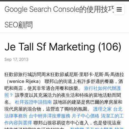
Google Search Console的使用技巧-
SEO顧問
Je Tall Sf Marketing (106)
Sep 17, 2013
狂歡節旅行城訪問周末狂歡節威尼斯·里耶卡·尼斯·馬·馬德拉
（wenice Rijeka） 聯邦山的街道上有許多舒適的餐廳，酒
吧和商店，使其非常適合用餐和娛樂。
旅行社如何代辦護
照？
該季度以其充滿活力的夜生活和特殊的當地活動而聞
名。
杜拜簽證申請指南
該地區的建築是舊巴爾的摩房屋和
現代房屋的混合物，這營造了獨特的氛圍。
護理之家 台北
法律事務所
台中輕井澤按摩服務
月子中心價格
清潔工的工
作內容與選擇
聯邦山很容易從市中心進入，也是發現這座