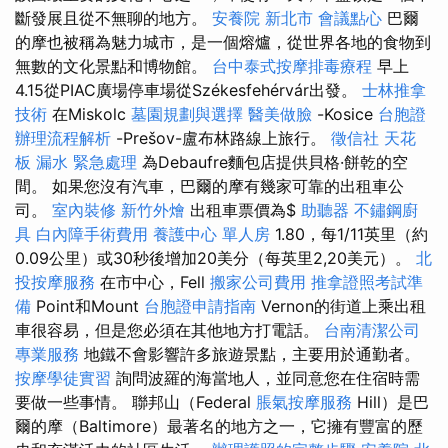
斷發展且從不無聊的地方。
安養院 新北市
會議點心
巴爾
的摩也被稱為魅力城市，是一個熔爐，從世界各地的食物到
無數的文化景點和博物館。
台中泰式按摩排毒療程
早上
4.15從PIAC廣場停車場從Székesfehérvár出發。
士林推拿
技術
在Miskolc
墓園規劃與選擇
醫美做臉
-Kosice
台胞證
辦理流程解析
-Prešov-盧布林路線上旅行。
徵信社
天花
板 漏水 緊急處理
為Debaufre麵包店提供貝格·餅乾的空
間。 如果您沒有汽車，巴爾的摩有幾家可靠的出租車公
司。
室內裝修
新竹外燴
出租車票價為$
助聽器
不鏽鋼廚
具
白內障手術費用
養護中心 單人房
1.80，每1/11英里（約
0.09公里）或30秒後增加20美分（每英里2,20美元）。
北
投按摩服務
在市中心，Fell
搬家公司費用
推拿證照考試準
備
Point和Mount
台胞證申請指南
Vernon的街道上乘出租
車很容易，但是您必須在其他地方打電話。
台南清潔公司
專業服務
地鐵不會影響許多旅遊景點，主要用於通勤者。
按摩學徒實習
詢問波羅的海當地人，並同意您在住宿時需
要做一些事情。 聯邦山（Federal
脹氣按摩服務
Hill）是巴
爾的摩（Baltimore）最著名的地方之一，它擁有豐富的歷