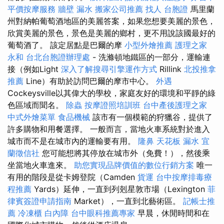
平價按摩服務
牆壁 漏水
搬家公司推薦
找人
台胞證
馬里蘭
州對納帕葡萄酒地區的美麗答案，如果您想要美麗的景色，
欣賞美麗的景色，景色是美麗的鄉村，更不用說該國最好的
葡萄酒了。 該定居點是巴爾的摩
小型外燴推薦
護理之家
永和
台北台胞證辦理處
- 洗滌頓地鐵區的一部分，運輸連
接（例如Light
深入了解搜尋引擎運作方式
Rillink
北投推拿
推薦
Line）有助於訪問巴爾的摩市中心。
外遇
Cockeysville以其偉大的學校，家庭友好的環境和平靜的綠
色區域而聞名。
除蟲
按摩證照培訓班
台中產後護理之家
中式外燴菜單
食品機械
該市有一個模範的狩獵谷，提供了
許多購物和用餐選擇。 一般而言，當地火車系統對於進入
城市而不是在城市內的運輸要有用。
隆鼻
天花板 漏水
宜
蘭徵信社
您可能想將其停放在城市外（免費！），然後乘
坐當地火車進來。
助您實現品牌價值的數位行銷方案
唯一
有用的階段是從卡姆登院（Camden
貨運
台中按摩排毒療
程推薦
Yards）延伸，一直到列剋星敦市場（Lexington
菲
律賓簽證申請指南
Market），一直到北藝術區。
記帳士推
薦
冷凍櫃
白內障
台中眼科推薦專家
早晨，休閒時間和在