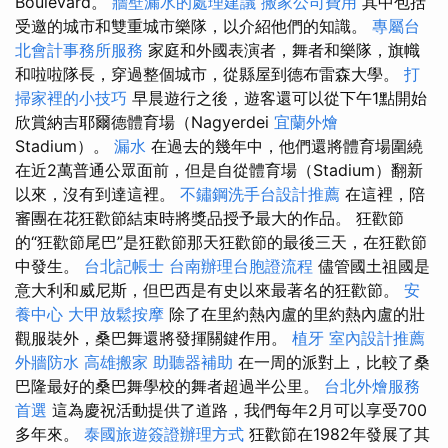
Boulevard。
牆壁漏水的處理建議
搬家公司費用
其中包括
受邀的城市和雙重城市樂隊，以介紹他們的知識。
專屬台
北會計事務所服務
家庭和外國表演者，舞者和樂隊，旗幟
和啦啦隊長，穿過整個城市，從縣屋到德布雷森大學。
打
掃家裡的小技巧
早晨遊行之後，遊客還可以從下午1點開始
欣賞納吉耶爾德體育場（Nagyerdei
宜蘭外燴
Stadium）。
漏水
在過去的幾年中，他們還將體育場圍繞
在近2萬普通公眾面前，但是自從體育場（Stadium）翻新
以來，沒有到達這裡。
不鏽鋼洗手台設計推薦
在這裡，陪
審團在花狂歡節結束時將獎品授予最大的作品。 狂歡節
的“狂歡節尾巴”是狂歡節那天狂歡節的最後三天，在狂歡節
中發生。
台北記帳士
台南辦理台胞證流程
儘管國土祖國是
意大利和威尼斯，但巴西是有史以來最著名的狂歡節。
安
養中心
大甲放鬆按摩
除了在里約熱內盧的里約熱內盧的壯
觀服裝外，桑巴舞還將發揮關鍵作用。
植牙
室內設計推薦
外牆防水
高雄搬家
助聽器補助
在一周的派對上，比較了桑
巴隆最好的桑巴舞學校的舞者超過半公里。
台北外燴服務
首選
這為慶祝活動提供了道路，我們每年2月可以享受700
多年來。
泰國旅遊簽證辦理方式
狂歡節在1982年發展了其