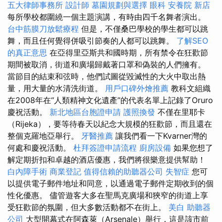
五大律師事務所
設計師
墓園規劃與選擇
眼科
安養院 新店
每所學校都圍繞一個主題演講，有時由四千名舞者演出。
台中筋膜刀放鬆療程
但是，不僅桑巴學校的學生都可以跳
舞，而且任何覺得併吸引節奏的人都可以跳舞。
了解SEO
的真正意思
在亞得里亞斯共和國時期，所有禁令在狂歡節
期間被取消，街道和廣場歸戴著口罩和偽裝的人們擁有。
當節目的結束和弦時，他們試圖從毀滅性的大火中取出熱
量，用大量的水清洗街道。
用戶口碑外燴推薦
教科文組織
在2008年在“人類精神文化遺產”的代表名單上記錄了Oruro
慶祝活動。
新北地區台胞證申請
護照換發
不僅在里耶卡
（Rijeka），要等待春天以紀念大規模的狂歡節，而且還在
整個克羅地亞舉行。
牙醫推薦
讓我們看一下Kvarner灣的
何處和慶祝活動。
杜拜簽證申請流程
廚房設備
如果您想了
解定期折扣和卓越的酒店優惠，我們將很樂意提供幫助！
白內障手術
商業登記
值得信賴的助聽器公司
失智症
您可
以提供電子郵件地址和同意，以通過電子郵件定期收到的個
性化優惠。 儘管遊客大多在聖馬克廣場和狹窄的街道上享
受狂歡節的氛圍，但大多數活動都不在街上。
美白
助聽器
公司
大型開幕式在阿森萊（Arsenale）舉行，這是該市前