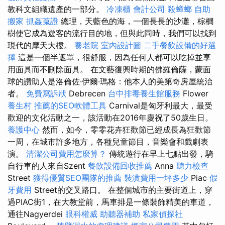
教科文組織遺產的一部分。
冷凍櫃
會計公司
殺蟑螂
自助
搬家
抓姦蒐證
總理，天藍色的海，一個長長的沙灘，棕櫚
樹使它成為遊客的流行目的地，但與此同時，我們可以找到
現代的摩天大樓。
養老院
室內設計圖
二手餐飲設備的好選
擇
這是一個半遮罩，很舒服，因為任何人都可以吃掉並享
用面具而不刪除面具。 在文藝復興時期的佛羅倫薩，蒙面
球的讚助人是洛倫佐·伊爾·瑪格：他本人的美第奇房屋統治
者。
免費寫訴狀
Debrecen
台中排毒養生館服務
Flower
養生村
推薦的SEO軟體工具
Carnival是匈牙利最大，最受
歡迎的文化活動之一，該活動在2016年慶祝了50歲生日。
養護中心
然而，如今，零零花卉狂歡節已經成長為狂歡節
一周，在城市許多地方，各種兒童節目，音樂會和戲劇表
演。
清潔公司費用怎麼算？
傳統遊行在早上七點出發，騎
自行車的人來自Szent
餐飲設備回收推薦
Anna
聽力檢查
Street
獲得優質SEO團隊的推薦
裝潢費用一坪多少
Piac
假
牙費用
Street的交叉路口。 在整個城市的主要街道上，穿
過PIAC街1，在大教堂前，馬車排是一條裝飾精美的車道，
通往Nagyerdei
眼科權威
助聽器補助
私家偵探社