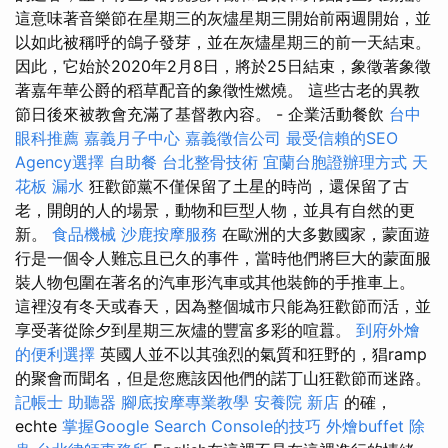
這意味著音樂節在星期三的灰燼星期三開始前兩週開始，並
以如此被稱呼的鴿子發芽，並在灰燼星期三的前一天結束。
因此，它始於2020年2月8日，將於25日結束，象徵著象徵
著嘉年華公爵的稻草配音的象徵性燃燒。 這些古老的異教
節日後來被教會充滿了基督教內容。 - 企業活動餐飲
台中
眼科推薦
嘉義月子中心
嘉義徵信公司
最受信賴的SEO
Agency選擇
自助餐
台北整骨技術
宜蘭台胞證辦理方式
天
花板 漏水
狂歡節黨不僅保留了土星的時尚，還保留了古
老，開朗的人的場景，動物和巨型人物，並具有自然的更
新。
食品機械
沙鹿按摩服務
在歐洲的大多數國家，蒙面遊
行是一個令人難忘且已久的事件，當時他們將巨大的蒙面服
裝人物包圍在著名的汽車形汽車或其他裝飾的手推車上。
這裡沒有冬天或春天，因為整個城市只能為狂歡節而活，並
享受著從除夕到星期三灰燼的豐富多彩的喧囂。
到府外燴
的便利選擇
英國人並不以其強烈的氣質和狂野的，猖ramp
的聚會而聞名，但是您應該因他們的諾丁山狂歡節而迷路。
記帳士
助聽器
腳底按摩專業教學
安養院 新店
的確，
echte
掌握Google Search Console的技巧
外燴buffet
除