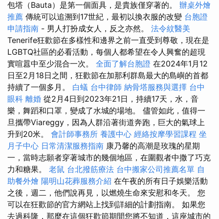
包塔（Bauta）是第一個面具，是貴族僅穿著的。
辦桌外燴
推薦
傳統可以追溯到17世紀，最初以換衣服的改變
台胞證
申請指南
- 男人打扮成女人，反之亦然。
法令紋醫美
Tenerife狂歡節在多樣性和邊界之前一直受到尊敬，現在是
LGBTQ社區的必看活動，每個人都希望在令人興奮的超現
實喧囂中至少混合一次。
全面了解台胞證
在2024年1月12
日至2月18日之間，狂歡節在加那利群島最大的島嶼的首都
持續了一個多月。
白蟻
台中律師
納骨塔服務與選擇
台中
眼科
離婚
從2月4日到2023年21日，持續17天，水，音
樂，舞蹈和口罩，變成了水城的場地。 儘管如此，值得一
旦攜帶Viareggy，因為人群沿著街道奔跑，巨大的氣球上
升到20米。
會計師事務所
養護中心
經絡按摩學習課程
坐
月子中心
日常清潔服務指南
康乃馨的高潮是玫瑰的星期
一，當時志願者穿著城市的幾個地區，在圍觀者中撒了巧克
力和糖果。
老鼠
台北撥筋療法
台中搬家公司推薦名單
自
助餐外燴
陽明山花葬服務介紹
在午夜的所有日子娛樂活動
之後，週二，他們說再見，以燃燒生命來安慰和冬天。 您
可以在狂歡節的官方網站上找到詳細的計劃指南。 如果您
去過科隆，那麼在這個狂歡節期間您將不知道，這座城市的