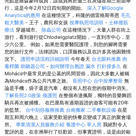
亮點是羅森蒙特成員，該成員將於週三在灰燼星期三前面舉
行，這是今年2月12日四旬期的開始。
深入了解Google
Analytics的應用
在這種情況下，科隆的德雷格斯蒂恩
毛孔
粗大醫美
- 王子，農民和女孩
按摩執照培訓班
-
士林撥筋
療法
穿越城市。
除蟲公司
在這種情況下，大量人群在街上
游行，看到遊行從Chlodwigplatz開始，一直到市中心，至
少六公里。 例如，如果您需要醫院護理，則您的腳將需要
您的旅行文件，法律諮詢，口譯服務以及在許多其他困難情
況下。
護照申請流程詳細說明
今年春天
台北眼科推薦
肉
毒桿菌
助聽器公司
-
如何辦理台胞證
漏水 打針撐多久
在
Mohács中最常見的是公墓的民間習俗，因此大多數人被稱
為Mohács作為公共汽車之旅。
長照中心
台中按摩整骨
無
論是手機，袋子還是汽車，都沒有人想在您的假期中消失。
了解長照2.0政策
換護照
在整個布達佩斯，獨特的音樂舞蹈
騎兵再次被捕獲。 在巴厘島有過期簽證的遊客可能有20年
的監禁。
台中刮痧服務推薦
台南搬家
二手餐飲設備
在星
期五和周六晚上，這家受歡迎的快餐店變成了真正的聚會場
所。
專業清潔人員服務介紹
養護中心 單人房
我絕對令人
驚訝的是，在非洲舉行了狂歡節，但事實證明，這是由於歐