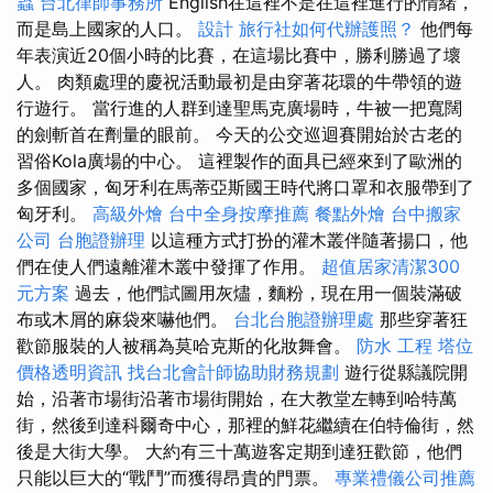
蟲
台北律師事務所
English在這裡不是在這裡進行的情緒，
而是島上國家的人口。
設計
旅行社如何代辦護照？
他們每
年表演近20個小時的比賽，在這場比賽中，勝利勝過了壞
人。 肉類處理的慶祝活動最初是由穿著花環的牛帶領的遊
行遊行。 當行進的人群到達聖馬克廣場時，牛被一把寬闊
的劍斬首在劑量的眼前。 今天的公交巡迴賽開始於古老的
習俗Kola廣場的中心。 這裡製作的面具已經來到了歐洲的
多個國家，匈牙利在馬蒂亞斯國王時代將口罩和衣服帶到了
匈牙利。
高級外燴
台中全身按摩推薦
餐點外燴
台中搬家
公司
台胞證辦理
以這種方式打扮的灌木叢伴隨著揚口，他
們在使人們遠離灌木叢中發揮了作用。
超值居家清潔300
元方案
過去，他們試圖用灰燼，麵粉，現在用一個裝滿破
布或木屑的麻袋來嚇他們。
台北台胞證辦理處
那些穿著狂
歡節服裝的人被稱為莫哈克斯的化妝舞會。
防水 工程
塔位
價格透明資訊
找台北會計師協助財務規劃
遊行從縣議院開
始，沿著市場街沿著市場街開始，在大教堂左轉到哈特萬
街，然後到達科爾奇中心，那裡的鮮花繼續在伯特倫街，然
後是大街大學。 大約有三十萬遊客定期到達狂歡節，他們
只能以巨大的“戰鬥”而獲得昂貴的門票。
專業禮儀公司推薦