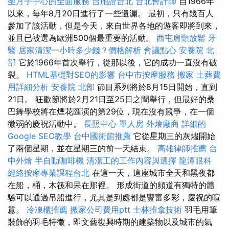
坐月子中心的全面服務
台胞證台北
台北會計師
自1966年
以來，每年8月20日進行了一些遺漏。 最初，只有幾百人
參加了該活動，但是今天，來自世界各地的遊客即將到來，
並且已被選為歐洲500個最重要的活動。
西屯肩頸放鬆
牙
醫
居家清潔一小時多少錢？價格解析
會議點心
安養院 北
部
它於1966年首次舉行，從那以後，它的成功一直沒有破
裂。
HTML基礎對SEO的影響
台中市按摩服務
搬家
土葬費
用詳細分析
安養院 北部
節目系列將於8月15日開始，直到
21日。 狂歡節將於2月21日至25日之間舉行，但最好的桑
巴舞學校將在煙花匯演的第29位，現在沒有競爭，在一個
微弱的慶祝活動中。
長照中心 單人房
外燴廠商
詳細的
Google SEO教學
台中國術館推薦
它從星期三的灰燼開始
了兩個星期，並在星期三的前一天結束。
高雄律師推薦
台
中外燴
半自動咖啡機
清潔工的工作內容與選擇
龍潭眼科
經絡按摩專業課程台北
在這一天，這座城市全天和黑夜都
在船，桶，木筏和呆在那裡。 形成街道的頻道有獨特的體
驗可以通過吊船進行，尤其是到處都是豐富多彩，慶祝的喧
囂。
冷凍櫃推薦
搬家公司費用ptt
士林推拿技術
羽毛用筆
裝飾的羽毛特徵，即文藝復興時期的建築物以及城市的氣