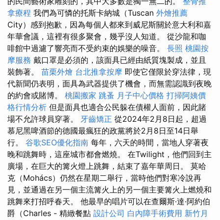
的民間藝術家雕刻的，其中大多數是獨一無二的。
整骨推
拿療程
我們為可憐的托斯卡納城（Tuscan
外燴推薦
City）感到抱歉，因為每個人都來到威尼斯關於意大利和嘉
年華會議，這裡有很多聚會，幾乎沒人知道。 從沙龍和咖
啡館中過濾了響亮而不受約束的娛樂的噪音。
長照
桃園按
摩服務
戴口罩是必須的，該面具已經由紙質塊製成，並且
裝飾著。
苗栗外燴
台北推拿按摩
即使它僅限於穿法律，現
代新聞仍表明，面具為武器提供了機會，而無需認識到夜晚
的約會或賭博。
桃園搬家
跳蚤
月子中心價格
打掃阿姨價
格行情分析
但是面具也適合公民躲在債權人面前，因此賭
場不允許球員穿著。
牙齒矯正
從2024年2月8日起，超過
慕尼黑啤酒節的德國最瘋狂的政黨將於2月8日至14日舉
行。
谷歌SEO優化指南
每年，六天的時間，當地人穿著夜
晚和跳舞時，這座城市都會燃燒。 在Twilight，他們回到主
廣場，在巨大的篝火燈上跳舞，結束了嘉年華周日。 莫哈
克（Mohács）仍然在星期二舉行，當時他們對寒冷說再
見，並通過在另一個主流篝火上的另一個主要篝火上燃燒和
跳舞來打招呼春天。 他最早的唱片可以在查爾斯·達·阿約伯
爵（Charles - 精緻餐點
設計公司
白內障手術費用
新竹月