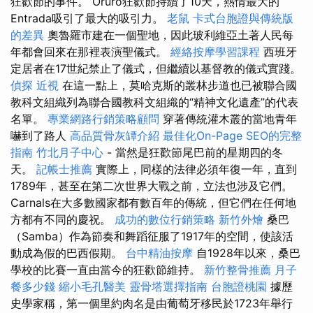
狂歡節的事件。 Oruro狂歡節持續了10天，熱情最大的
Entrada吸引了最大的吸引力。
老鼠
卡式台胞證與傳統版
的差異
奧魯羅市建在一個聖地，因此玻利維亞土著人民每
年都會回來在那裡表演聖儀式。
經絡按摩學習課程
西班牙
定居者在17世紀禁止了儀式，但繼續以基督教的儀式實踐。
偵探
近視
在這一點上，莫哈克斯的叢林步道也已被聯合國
教科文組織列為聯合國教科文組織的“精神文化遺產”的代表
名單。
專業網路行銷策略顧問
穿著傳統灌木叢的當地青年
嚇到了路人
高品質骨灰罈介紹
最佳化On-Page SEO的完整
指南
竹北月子中心
- 當然是狂歡節尾巴前的星期四的冬
天。
記帳士推薦
實際上，同樣的法律必須年復一年，直到
1789年，甚至在第二次世界大戰之前，立法也涉及它們。
Carnals在大多數國家都有數百年的傳統，但它們在任何地
方都有不同的慶祝。
成功的數位行銷策略
新竹外燴
桑巴
（Samba）作為節奏和舞蹈征服了1917年的空間，使該活
動成為假的巴西假期。
台中精油按摩
自1928年以來，桑巴
學校的比賽一直由當今的狂歡節維持。
新竹整骨推薦
月子
餐多少錢
縮小毛孔醫美
靈骨塔選擇指南
台胞證桃園
據歷
史學家稱，第一個里約肉名是由葡萄牙移民於1723年舉行