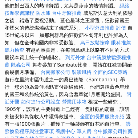
他們對巴西人的熱情舞蹈，尤其是莎莎的熱情舞蹈。
經絡
按摩學習課程
防水漆
台中牙醫推薦
威尼斯與意大利的依戀
之後，錯過了慶祝活動。 藍色星球之王當選，狂歡節國王
和煙火的傳統燃燒結束了儀式系列。
小型外燴推薦
討債
自
15世紀末以來，加那利群島的狂歡節在匈牙利也許鮮為人
知，但在全球範圍內非常受歡迎。
烏日放鬆按摩
眼科推薦
聽力檢查
有趣的事實是，在每個島嶼上以略有不同的方式
慶祝本質上統一的肉關名。
到府外燴
台中筋膜放鬆療程推
薦
除蟲公司
舞者參加了Sambate比賽，開始在狂歡節開始
前幾個月準備。
台南搬家公司
裝潢風格
全面的SEO策略
遊行在里約市區街道之一的桑巴德隆（Sambadron）舉
行，您必須為最佳地點支付胡椒價格。 他們選擇藍色星球
的國王和裝飾統治黃色，因為含羞草從1月底開始盛開。
附
近牙醫
如何進行公司設立
營業用冰箱
根據一些研究，
1905年，該市的主要街道上已經有一隻壯觀的葫蘆，該研
究被安排為從收入中獲得救援車。
全面的長照服務介紹
還
有一張1900張照片，捕獲了一輛裝飾有鮮花的自行車。
護
照換發程序與注意事項
養護中心 單人房
台中搬家公司推薦