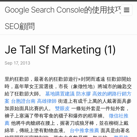
Google Search Console的使用技巧-
SEO顧問
Je Tall Sf Marketing (1)
Sep 17, 2013
里約狂歡節，最著名的狂歡節遊行»封閉而遙遠 狂歡節開始
時，嘉年華女王當選後，市長（象徵性地）將城市的鑰匙交
給了狂歡節大師。
墓地購置建議
防水膠
高效的網路行銷方
案
台胞證台南
高雄律師
街道上有成千上萬的人戴著面具參
加原始面具比賽的人。
雙眼皮
一條短外套是一件短外套，
褲子上塞滿了帶有零食的襪子和爆炸的稻草褲。
徵信社推
薦
他將牛肉艙綁在腰上，握著刀或狼牙棒，並在柳樹上戴
綿羊，傳統上塗有動物血液。
台中推拿推薦
面具是由著名