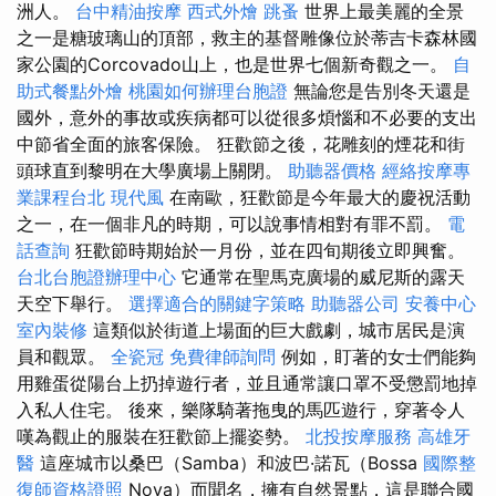
洲人。
台中精油按摩
西式外燴
跳蚤
世界上最美麗的全景
之一是糖玻璃山的頂部，救主的基督雕像位於蒂吉卡森林國
家公園的Corcovado山上，也是世界七個新奇觀之一。
自
助式餐點外燴
桃園如何辦理台胞證
無論您是告別冬天還是
國外，意外的事故或疾病都可以從很多煩惱和不必要的支出
中節省全面的旅客保險。 狂歡節之後，花雕刻的煙花和街
頭球直到黎明在大學廣場上關閉。
助聽器價格
經絡按摩專
業課程台北
現代風
在南歐，狂歡節是今年最大的慶祝活動
之一，在一個非凡的時期，可以說事情相對有罪不罰。
電
話查詢
狂歡節時期始於一月份，並在四旬期後立即興奮。
台北台胞證辦理中心
它通常在聖馬克廣場的威尼斯的露天
天空下舉行。
選擇適合的關鍵字策略
助聽器公司
安養中心
室內裝修
這類似於街道上場面的巨大戲劇，城市居民是演
員和觀眾。
全瓷冠
免費律師詢問
例如，盯著的女士們能夠
用雞蛋從陽台上扔掉遊行者，並且通常讓口罩不受懲罰地掉
入私人住宅。 後來，樂隊騎著拖曳的馬匹遊行，穿著令人
嘆為觀止的服裝在狂歡節上擺姿勢。
北投按摩服務
高雄牙
醫
這座城市以桑巴（Samba）和波巴·諾瓦（Bossa
國際整
復師資格證照
Nova）而聞名，擁有自然景點，這是聯合國