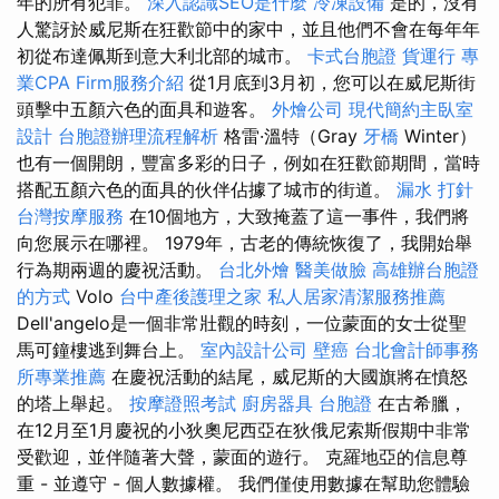
年的所有犯罪。
深入認識SEO是什麼
冷凍設備
是的，沒有
人驚訝於威尼斯在狂歡節中的家中，並且他們不會在每年年
初從布達佩斯到意大利北部的城市。
卡式台胞證
貨運行
專
業CPA Firm服務介紹
從1月底到3月初，您可以在威尼斯街
頭擊中五顏六色的面具和遊客。
外燴公司
現代簡約主臥室
設計
台胞證辦理流程解析
格雷·溫特（Gray
牙橋
Winter）
也有一個開朗，豐富多彩的日子，例如在狂歡節期間，當時
搭配五顏六色的面具的伙伴佔據了城市的街道。
漏水 打針
台灣按摩服務
在10個地方，大致掩蓋了這一事件，我們將
向您展示在哪裡。 1979年，古老的傳統恢復了，我開始舉
行為期兩週的慶祝活動。
台北外燴
醫美做臉
高雄辦台胞證
的方式
Volo
台中產後護理之家
私人居家清潔服務推薦
Dell'angelo是一個非常壯觀的時刻，一位蒙面的女士從聖
馬可鐘樓逃到舞台上。
室內設計公司
壁癌
台北會計師事務
所專業推薦
在慶祝活動的結尾，威尼斯的大國旗將在憤怒
的塔上舉起。
按摩證照考試
廚房器具
台胞證
在古希臘，
在12月至1月慶祝的小狄奧尼西亞在狄俄尼索斯假期中非常
受歡迎，並伴隨著大聲，蒙面的遊行。 克羅地亞的信息尊
重 - 並遵守 - 個人數據權。 我們僅使用數據在幫助您體驗