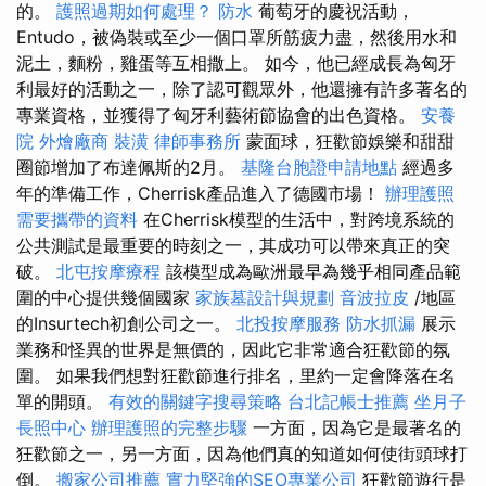
的。
護照過期如何處理？
防水
葡萄牙的慶祝活動，
Entudo，被偽裝或至少一個口罩所筋疲力盡，然後用水和
泥土，麵粉，雞蛋等互相撒上。 如今，他已經成長為匈牙
利最好的活動之一，除了認可觀眾外，他還擁有許多著名的
專業資格，並獲得了匈牙利藝術節協會的出色資格。
安養
院
外燴廠商
裝潢
律師事務所
蒙面球，狂歡節娛樂和甜甜
圈節增加了布達佩斯的2月。
基隆台胞證申請地點
經過多
年的準備工作，Cherrisk產品進入了德國市場！
辦理護照
需要攜帶的資料
在Cherrisk模型的生活中，對跨境系統的
公共測試是最重要的時刻之一，其成功可以帶來真正的突
破。
北屯按摩療程
該模型成為歐洲最早為幾乎相同產品範
圍的中心提供幾個國家
家族墓設計與規劃
音波拉皮
/地區
的Insurtech初創公司之一。
北投按摩服務
防水抓漏
展示
業務和怪異的世界是無價的，因此它非常適合狂歡節的氛
圍。 如果我們想對狂歡節進行排名，里約一定會降落在名
單的開頭。
有效的關鍵字搜尋策略
台北記帳士推薦
坐月子
長照中心
辦理護照的完整步驟
一方面，因為它是最著名的
狂歡節之一，另一方面，因為他們真的知道如何使街頭球打
倒。
搬家公司推薦
實力堅強的SEO專業公司
狂歡節遊行是