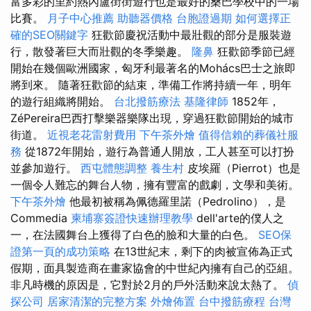
富多彩的里約熱內盧街街遊行也是最好的桑巴學校中的一場
比賽。
月子中心推薦
助聽器價格
台胞證過期
如何選擇正
確的SEO關鍵字
狂歡節慶祝活動中最壯觀的部分是服裝遊
行，散發著巨大而壯觀的冬季樂趣。
隆鼻
狂歡節季節已經
開始在幾個歐洲國家，匈牙利最著名的Mohács巴士之旅即
將到來。 隨著狂歡節的結束，準備工作將持續一年，明年
的遊行組織將開始。
台北撥筋療法
基隆律師
1852年，
ZéPereira巴西打擊樂器樂隊出現，穿過狂歡節開始的城市
街道。
近視老花雷射費用
下午茶外燴
值得信賴的葬儀社服
務
從1872年開始，遊行為普通人開放，工人甚至可以打扮
並參加遊行。
西屯體態調整
養生村
皮埃羅（Pierrot）也是
一個令人難忘的舞台人物，擁有豐富的戲劇，文學和美術。
下午茶外燴
他最初被稱為佩德羅里諾（Pedrolino），是
Commedia
柬埔寨簽證快速辦理教學
dell'arte的僕人之
一，在法國舞台上獲得了白色的臉和大量的白色。
SEO保
證第一頁的成功策略
在13世紀末，剩下的肉被宣佈為正式
假期，面具製造商在畫家協會的中世紀內擁有自己的亞組。
非凡時機的原因是，它對於2月的戶外活動來說太熱了。
偵
探公司
居家清潔的完整方案
外燴佈置
台中撥筋療程
台灣