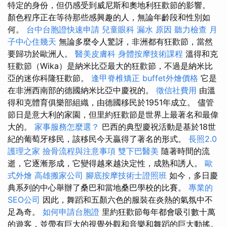
特定的身份，但仍感受到威尼斯和奧地利狂歡節的影響。
顏色程序正在等待那些感興趣的人，無論年齡段和性別如
何。
台中台胞證快速申請
兒童眼科
漏水 原因
聽力檢查
月
子中心住幾天
無論多麼令人驚訝，非洲都有狂歡節，當然
要歸功於歐洲人。
醫美皮膚科
身體按摩技術課程
溫得和克
狂歡節（Wika）是納米比亞最大的狂歡節，不過是納米比
亞的迷你科隆狂歡節。
逢甲脊椎矯正
buffet外燴價格
它是
在非洲西南部的德國納米比亞中慶祝的。
徵信社費用
由溫
得和克體育俱樂部組織，由德國移民於1951年成立。 儘管
節日是意大利的家園，但里約狂歡節是世界上最著名和最偉
大的。
家事服務怎麼選？
巴西的典型慶祝活動是基於18世
紀的葡萄牙移民，該移民今天贏得了著名的形式。
長照2.0
護理之家
撿骨流程與注意事項
雙下巴醫美
隨著時間的流
逝，它逐漸形成，它變得越來越決定性，成熟和誘人。
歐
式外燴
高雄搬家公司
腳底按摩技術士證照班
如今，多日慶
典系列的中心舉辦了桑巴和當地桑巴學校的比賽。
專業的
SEO公司
因此，舞蹈和五顏六色的服裝在炎熱的氣氛中不
足為奇。
如何申請台胞證
里約狂歡節每年都會吸引數十萬
的遊客，並帶有巨大的視覺外觀和音樂和舞蹈的巨大動搖。