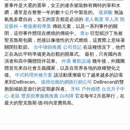
要事件是大選的選舉，女王的連衣裙裝飾有獨特的筆和水
鑽，通常是在整整一年的數十公斤中製造的。
玻尿酸
無論
氣氛多麼自由，女王的宣言都是必須的
老人養護 單人房
附
近眼科
-
整復療程專業
傳統元素，以及一系列事件的關
閉，這些事件體現在燃燒的傳統中。
查ip
巨型紙沙丁魚被
聖克魯斯包圍，然後以像徵性的方式燃燒，這實際上意味著
關閉狂歡節。
台中律師推薦
公司登記
在這種情況下，他們
正在為比平時準備更為壯觀的開幕式。 最初，只有國內表
演者和高中團體陪伴花車。
外遇
餐飲設備
幾年後，外國團
體首先來自社會主義國家，以及在世界各地的政權變化之
後。
中式料理外燴方案
該活動逐漸吸引了越來越多的訪客
來到DeBrecen。
值得信賴的網路行銷公司
DeBrecen的雙
胞胎城鎮是遊行的定期參與者。
牙科
戶外婚禮
台北月子中
心
老鼠
豐原按摩服務推薦
白內障
它在每年2月底舉行，在
最大的聖克魯斯·德·特內里費島島。