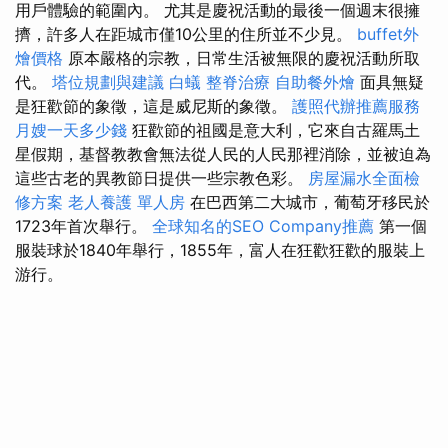
用戶體驗的範圍內。 尤其是慶祝活動的最後一個週末很擁
擠，許多人在距城市僅10公里的住所並不少見。
buffet外
燴價格
原本嚴格的宗教，日常生活被無限的慶祝活動所取
代。
塔位規劃與建議
白蟻
整脊治療
自助餐外燴
面具無疑
是狂歡節的象徵，這是威尼斯的象徵。
護照代辦推薦服務
月嫂一天多少錢
狂歡節的祖國是意大利，它來自古羅馬土
星假期，基督教教會無法從人民的人民那裡消除，並被迫為
這些古老的異教節日提供一些宗教色彩。
房屋漏水全面檢
修方案
老人養護 單人房
在巴西第二大城市，葡萄牙移民於
1723年首次舉行。
全球知名的SEO Company推薦
第一個
服裝球於1840年舉行，1855年，富人在狂歡狂歡的服裝上
游行。