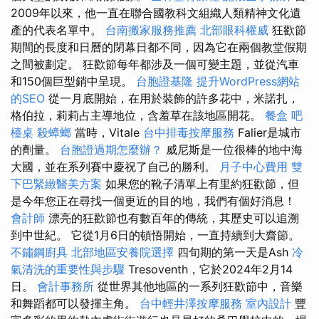
2009年以來，他一直在聯合國教科文組織人類精神文化遺
產的代表名單中。
台南搬家服務推薦
北部眼科權威
狂歡節
期間的長度和日曆的閉幕日都不同，因為它在兩個教堂假期
之間被劃定。 狂歡節每年都涉及一個可變主題，並從汽車
和150個巨型銷中呈現。
台胞證基隆
提升WordPress網站
的SEO
從一月底開始，在用於裝飾的許多花中，米諾扎，
格伯拉，莉莉占主導地位，含羞草在該地區開花。
餐盒
吧
檯桌
殺蟑螂
當時，Vitale
台中排毒按摩服務
Falier是城市
的劑量。
台胞證過期怎麼辦？
威尼斯是一位很棒的地中海
大國，並在系列賽中慶祝了自己的勝利。
月子中心費用
雙
下巴緊緻醫美方案
如果您的靴子清單上有里約狂歡節，但
是今年您正在尋找一個更近的目的地，我們有個好消息！
會計師
漂亮的狂歡節也有數百年的傳統，其歷史可以追溯
到中世紀。 它從1月6日的頓悟開始，一直持續到大齋節。
不鏽鋼廚具
北部地區安養院選擇
四旬期的第一天是Ash
冷
氣清洗的重要性與步驟
Tresoventh，它於2024年2月14
日。
會計事務所
從世界其他地區的一系列狂歡節中，音樂
和舞蹈都可以發揮主角。
台中輕井澤按摩服務
室內設計
豐