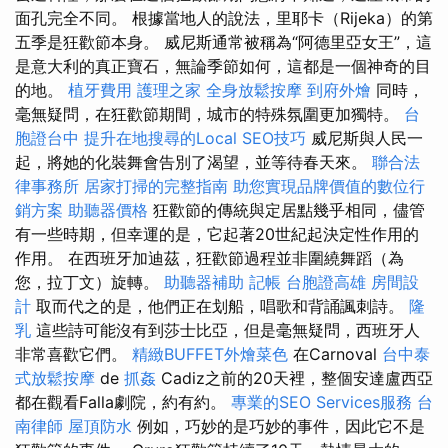
面孔完全不同。 根據當地人的說法，里耶卡（Rijeka）的第
五季是狂歡節本身。 威尼斯通常被稱為“阿德里亞女王”，這
是意大利的真正寶石，無論季節如何，這都是一個神奇的目
的地。
植牙費用
護理之家
全身放鬆按摩
到府外燴
同時，
毫無疑問，在狂歡節期間，城市的特殊氛圍更加獨特。
台
胞證台中
提升在地搜尋的Local SEO技巧
威尼斯與人民一
起，將她的化裝舞會告別了渴望，並等待春天來。
聯合法
律事務所
居家打掃的完整指南
助您實現品牌價值的數位行
銷方案
助聽器價格
狂歡節的傳統與定居點幾乎相同，儘管
有一些時期，但幸運的是，它起著20世紀起決定性作用的
作用。 在西班牙加迪茲，狂歡節過程並非圍繞舞蹈（為
您，拉丁文）旋轉。
助聽器補助
記帳
台胞證高雄
房間設
計
取而代之的是，他們正在划船，唱歌和背誦諷刺詩。
隆
乳
這些詩可能沒有到莎士比亞，但是毫無疑問，西班牙人
非常喜歡它們。
精緻BUFFET外燴菜色
在Carnoval
台中泰
式放鬆按摩
de
抓姦
Cadiz之前的20天裡，整個安達盧西亞
都在觀看Falla劇院，約有約。
專業的SEO Services服務
台
南律師
屋頂防水
例如，巧妙的是巧妙的事件，因此它不是