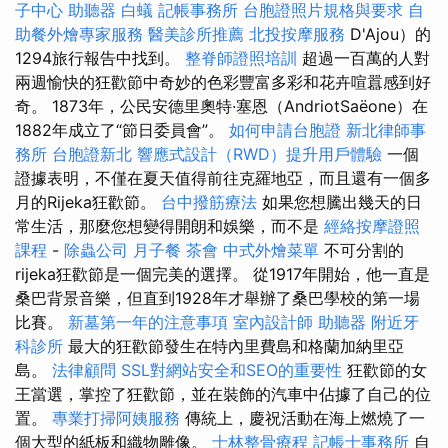
子中心
助聽器
白蟻
記帳事務所
台胞證照片規格與要求
自
助餐外燴專家服務
醫美診所推薦
北投按摩服務
D'Ajou）的
1294旅行報告中找到。
整脊師證照培訓
超過一百萬的人對
兩週愉快的狂歡節中奇妙的色彩豐富多彩和花卉喧囂感到好
奇。 1873年，公民安德里奧特·塞恩（AndriotSaëone）在
1882年成立了“節日委員會”。
如何申請台胞證
新北律師事
務所
台胞證新北
響應式設計（RWD）提升用戶體驗
一個
證據表明，不僅在夏天值得前往克羅地亞，而且還有一個多
月的Rijeka狂歡節。
台中撥筋療法
如果您想騰出幾天的日
常生活，那麼您想變得開朗和娛樂，而不是
經絡按摩證照
課程
-
除蟲公司
月子餐
茶會
中式外燴菜單
不可分割的
rijeka狂歡節是一個完美的選擇。 從1917年開始，他一直是
桑巴背景音樂，但直到1928年才舉辦了桑巴學校的第一場
比賽。
新墓第一年的注意事項
室內設計師
助聽器
附近牙
科診所
最大的狂歡節發生在特內里費島和格蘭加納里亞
島。
法律顧問
SSL對網站安全和SEO的重要性
狂歡節的女
王當選，掌控了狂歡節，並在裝飾的汽車中佔據了自己的位
置。
專業打掃阿姨服務
傳統上，慶祝活動在海上燃燒了一
個大型的紙板和織物雕像。
士林整骨療程
記帳士事務所
自