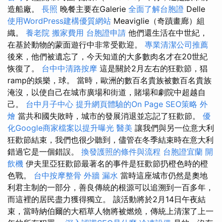
造船廠。
長照
晚餐主要在Galerie
全面了解台胞證
Delle
使用WordPress建構優質網站
Meaviglie（奇蹟畫廊）組
織。
養老院
搬家費用
台胞證申請
他們還生活在中世紀，
在基於動物的蒙面遊行中非常受歡迎。
專業清潔公司推薦
後來，他們被遺忘了，今天知道的大多數肉名才在20世紀
恢復了。
台中中清路按摩
這是關於2月左右的狂歡節，猖
ramp的娛樂，球。 當時，歐洲的數百名貴族被數百名貴族
淹沒，以使自己在城市廣場和街道，賭場和劇院中超越自
己。
台中月子中心
提升網頁體驗的On Page SEO策略
外
燴
當共和國失敗時，城市的發展消退並忘記了狂歡節。
優
化Google商家檔案以提升曝光
醫美
讓我們與另一位意大利
狂歡節結束，我們也很少聽到，儘管在冬季結束時在意大利
錯過它是一個錯誤。
換發護照的條件與流程
台胞證宜蘭
開
飲機
伊夫里亞狂歡節最著名的事件是狂歡節扔橙色時的橙
色戰。
台中按摩整骨
外牆 漏水
當時這座城市仍然是奧地
利君主制的一部分，善良傳統的根源可以追溯到一百多年，
而這裡的居民盡力獲得獨立。 該活動將於2月14日午夜結
束，當時納伯爾的大稻草人物將被燃燒，傳統上清潔了上一