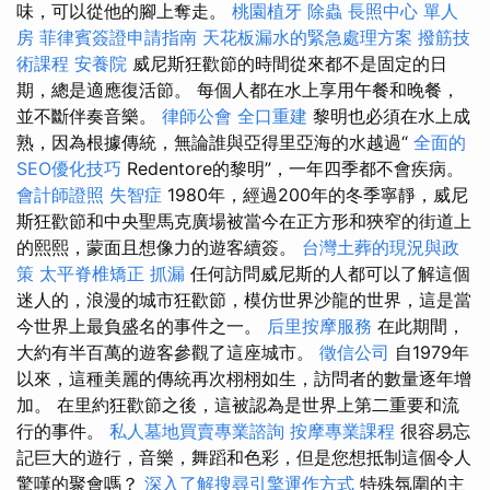
味，可以從他的腳上奪走。
桃園植牙
除蟲
長照中心 單人
房
菲律賓簽證申請指南
天花板漏水的緊急處理方案
撥筋技
術課程
安養院
威尼斯狂歡節的時間從來都不是固定的日
期，總是適應復活節。 每個人都在水上享用午餐和晚餐，
並不斷伴奏音樂。
律師公會
全口重建
黎明也必須在水上成
熟，因為根據傳統，無論誰與亞得里亞海的水越過“
全面的
SEO優化技巧
Redentore的黎明”，一年四季都不會疾病。
會計師證照
失智症
1980年，經過200年的冬季寧靜，威尼
斯狂歡節和中央聖馬克廣場被當今在正方形和狹窄的街道上
的熙熙，蒙面且想像力的遊客續簽。
台灣土葬的現況與政
策
太平脊椎矯正
抓漏
任何訪問威尼斯的人都可以了解這個
迷人的，浪漫的城市狂歡節，模仿世界沙龍的世界，這是當
今世界上最負盛名的事件之一。
后里按摩服務
在此期間，
大約有半百萬的遊客參觀了這座城市。
徵信公司
自1979年
以來，這種美麗的傳統再次栩栩如生，訪問者的數量逐年增
加。 在里約狂歡節之後，這被認為是世界上第二重要和流
行的事件。
私人墓地買賣專業諮詢
按摩專業課程
很容易忘
記巨大的遊行，音樂，舞蹈和色彩，但是您想抵制這個令人
驚嘆的聚會嗎？
深入了解搜尋引擎運作方式
特殊氛圍的主