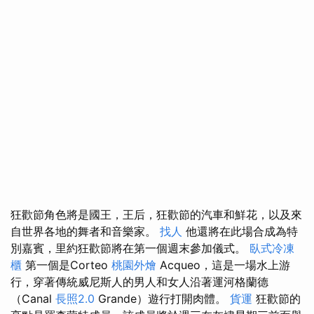
狂歡節角色將是國王，王后，狂歡節的汽車和鮮花，以及來
自世界各地的舞者和音樂家。
找人
他還將在此場合成為特
別嘉賓，里約狂歡節將在第一個週末參加儀式。
臥式冷凍
櫃
第一個是Corteo
桃園外燴
Acqueo，這是一場水上游
行，穿著傳統威尼斯人的男人和女人沿著運河格蘭德
（Canal
長照2.0
Grande）遊行打開肉體。
貨運
狂歡節的